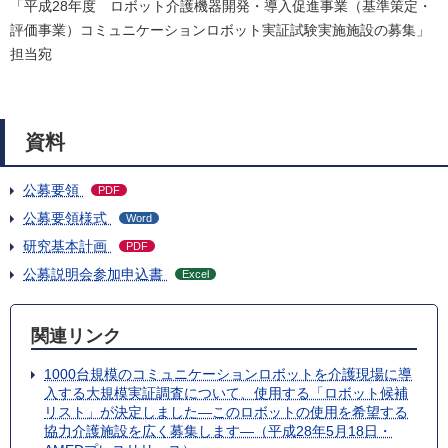
「平成28年度 ロボット介護機器開発・導入促進事業（基準策定・
評価事業）コミュニケーションロボット実証試験実施施設の募集」
担当宛
資料
公募要領
PDF
公募要領様式
Word
研究基本計画
PDF
公募説明会参加申込書
Excel
関連リンク
1000台規模のコミュニケーションロボットを介護現場に導
入する大規模実証調査について、使用する「ロボット候補
リスト」が決定しました―このロボットの使用を希望する
協力介護施設を広く募集します―（平成28年5月18日・