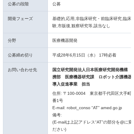
公募の段階
公募
開発フェーズ
基礎的,応用,非臨床研究・前臨床研究,臨床試
験,市販後,観察研究等,該当なし
分野
医療機器開発
公募締め切り
平成28年6月15日（水） 17時必着
お問い合わせ先
国立研究開発法人日本医療研究開発機構 
携部 医療機器研究課
ロボット介護機器
導入促進事業
担当
住所: 〒100-0004 東京都千代田区大手町
番1号
E-mail: robot_conso “AT” amed.go.jp
備考:
(E-mailは上記アドレス“AT”の部分を@に
ださい)