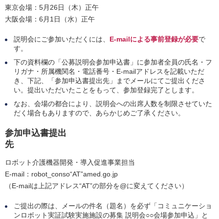
東京会場：5月26日（木）正午
大阪会場：6月1日（水）正午
説明会にご参加いただくには、
E-mailによる事前登録が必要
で
す。
下の資料欄の「公募説明会参加申込書」に参加者全員の氏名・フ
リガナ・所属機関名・電話番号・E-mailアドレスを記載いただ
き、下記、「参加申込書提出先」までメールにてご提出くださ
い。提出いただいたことをもって、参加登録完了とします。
なお、会場の都合により、説明会への出席人数を制限させていた
だく場合もありますので、あらかじめご了承ください。
参加申込書提出
ロボット介護機器開発・導入促進事業担当
E-mail：robot_conso“AT”amed.go.jp
（E-mailは上記アドレス“AT”の部分を@に変えてください）
ご提出の際は、メールの件名（題名）を必ず「コミュニケーショ
ンロボット実証試験実施施設の募集 説明会○○会場参加申込」と