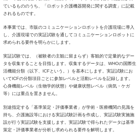
ているもののうち、「ロボット介護機器開発に関する調査」に記載
されるものです。
本事業では、市販のコミュニケーションロボットを介護現場に導入
し、介護現場での実証試験を通してコミュニケーションロボットに
求められる要件を明らかにします。
実証試験では、（被験者の主観に留まらず）客観的で定量的なデー
タを収集することを目指します。収集するデータは、WHOの国際生
活機能分類（以下、ICFという。）を基本にします。実証試験にお
いてICFの分類項目ごとに参加レベルと活動レベルを記録します。
心身機能レベル（生物学的状態）や健康状態レベル（病気・ケガ
等）には重点を置きません。
別途指定する「基準策定・評価事業者」が学術・医療機関の見識を
持ち、介護施設等における実証試験計画を作成し、実証試験実施施
設が行う実証試験を支援します。実証試験で得られたデータは基準
策定・評価事業者が分析し求められる要件を解明します。