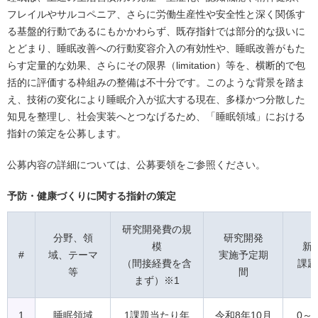
フレイルやサルコペニア、さらに労働生産性や安全性と深く関係す
る基盤的行動であるにもかかわらず、既存指針では部分的な扱いに
とどまり、睡眠改善への行動変容介入の有効性や、睡眠改善がもた
らす定量的な効果、さらにその限界（limitation）等を、横断的で包
括的に評価する枠組みの整備は不十分です。このような背景を踏ま
え、技術の変化により睡眠介入が拡大する現在、多様かつ分散した
知見を整理し、社会実装へとつなげるため、「睡眠領域」における
指針の策定を公募します。
公募内容の詳細については、公募要領をご参照ください。
予防・健康づくりに関する指針の策定
研究開発費の規
分野、領
研究開発
模
新
#
域、テーマ
実施予定期
（間接経費を含
課題
等
間
まず）※1
1
睡眠領域
1課題当たり年
令和8年10月
0～