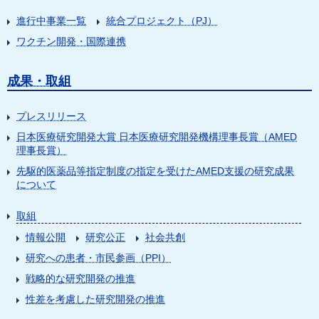
進行中事業一覧
統合プロジェクト（PJ）
ワクチン開発・国際連携
成果・取組
プレスリリース
日本医療研究開発大賞 日本医療研究開発機構理事長賞（AMED
理事長賞）
先駆的医薬品等指定制度の指定を受けたAMED支援の研究成果
について
取組
情報公開
研究公正
社会共創
研究への患者・市民参画（PPI）
戦略的な研究開発の推進
性差を考慮した研究開発の推進