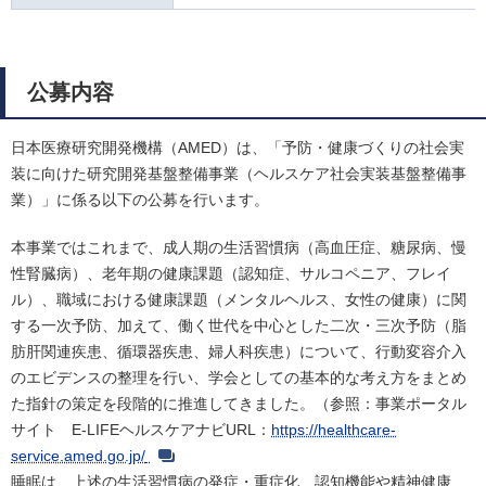
公募内容
日本医療研究開発機構（AMED）は、「予防・健康づくりの社会実
装に向けた研究開発基盤整備事業（ヘルスケア社会実装基盤整備事
業）」に係る以下の公募を行います。
本事業ではこれまで、成人期の生活習慣病（高血圧症、糖尿病、慢
性腎臓病）、老年期の健康課題（認知症、サルコペニア、フレイ
ル）、職域における健康課題（メンタルヘルス、女性の健康）に関
する一次予防、加えて、働く世代を中心とした二次・三次予防（脂
肪肝関連疾患、循環器疾患、婦人科疾患）について、行動変容介入
のエビデンスの整理を行い、学会としての基本的な考え方をまとめ
た指針の策定を段階的に推進してきました。（参照：事業ポータル
サイト E-LIFEヘルスケアナビURL：
https://healthcare-
service.amed.go.jp/
睡眠は、上述の生活習慣病の発症・重症化、認知機能や精神健康、