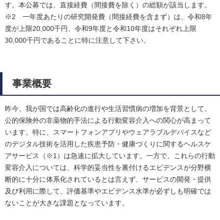
す。本公募では、直接経費（間接費を除く）の総額が該当します。
※2 一年度あたりの研究開発費（間接経費を含まず）は、令和8年
度が上限20,000千円、令和9年度と令和10年度はそれぞれ上限
30,000千円であることに特に注意して下さい。
事業概要
昨今、我が国では高齢化の進行や生活習慣病の増加を背景として、
公的保険外の非薬物的手法による行動変容介入への関心が高まって
います。特に、スマートフォンアプリやウェアラブルデバイスなど
のデジタル技術を活用した疾患予防・健康づくりに関するヘルスケ
アサービス（※1）は急速に拡大しています。一方で、これらの行動
変容介入については、科学的妥当性を裏付けるエビデンスが分野横
断的に十分に体系化されているとは言えず、サービスの開発・提供
及び利用に際して、評価基準やエビデンス水準が必ずしも明確では
ないことが大きな課題となっています。