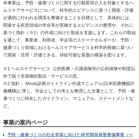
本事業は、予防・健康づくりに関する行動変容介入を対象とするヘ
ルスケアサービスについて、科学的エビデンスに基づく開発・評価
が適切に行われる環境を整備することを目標として、具体的には、
関連する疾患領域の学会等が実施するエビデンスの整理や、それに
基づく指針（※2）の作成に向けた取組を支援します。これらの取組
を通じて、事業者、利用者、学会等のステークホルダーが、予防・
健康づくり領域におけるヘルスケアサービスを科学的根拠に基づい
て開発・活用・評価できる、持続可能な基盤の構築を図ります。
※1 ヘルスケアサービス: 公的医療・介護保険等の公的保険や制度以
外で扱う非薬物的製品・サービスの意。
※2 指針： Minds診療ガイドライン作成マニュアル(日本医療機能評
価機構)に準じ、学会としての考えを整理した文書として、予防・健
康づくりに特化したガイドライン、マニュアル、ステートメントな
ど。
事業の案内ページ
予防・健康づくりの社会実装に向けた研究開発基盤整備事業（ヘ