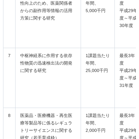
性向上のため、医薬関係者
年間、
度
からの副作用等情報の活用
5,000千円
平成29年
方策に関する研究
度～平成
30年度
7
中枢神経系に作用する依存
1課題当たり
最長3年
性物質の迅速検出法の開発
年間、
度
に関する研究
25,000千円
平成29年
度～平成
31年度
8
医薬品・医療機器・再生医
1課題当たり
最長3年
療等製品等に係るレギュラ
年間、
度
トリーサイエンスに関する
2,000千円
平成29年
研究（若手育成枠）
度～平成