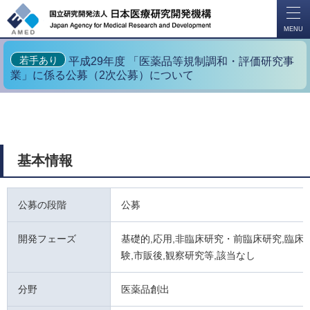
開
く
MENU
若手あり
平成29年度 「医薬品等規制調和・評価研究事
業」に係る公募（2次公募）について
基本情報
公募の段階
公募
開発フェーズ
基礎的,応用,非臨床研究・前臨床研究,臨床試
験,市販後,観察研究等,該当なし
分野
医薬品創出