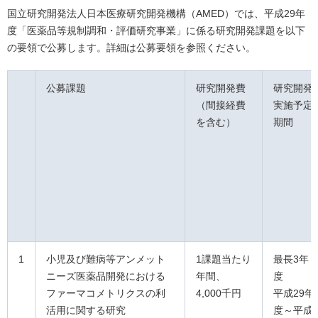
国立研究開発法人日本医療研究開発機構（AMED）では、平成29年
度「医薬品等規制調和・評価研究事業」に係る研究開発課題を以下
の要領で公募します。詳細は公募要領を参照ください。
公募課題
研究開発費
研究開発
（間接経費
実施予定
を含む）
期間
1
小児及び難病等アンメット
1課題当たり
最長3年
ニーズ医薬品開発における
年間、
度
ファーマコメトリクスの利
4,000千円
平成29年
活用に関する研究
度～平成