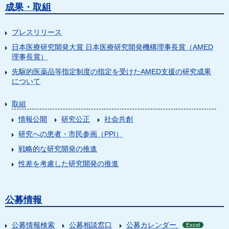
成果・取組
プレスリリース
日本医療研究開発大賞 日本医療研究開発機構理事長賞（AMED
理事長賞）
先駆的医薬品等指定制度の指定を受けたAMED支援の研究成果
について
取組
情報公開
研究公正
社会共創
研究への患者・市民参画（PPI）
戦略的な研究開発の推進
性差を考慮した研究開発の推進
公募情報
公募情報検索
公募相談窓口
公募カレンダー
Excel