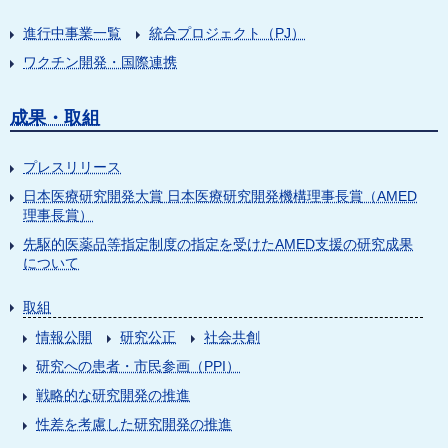
進行中事業一覧
統合プロジェクト（PJ）
ワクチン開発・国際連携
成果・取組
プレスリリース
日本医療研究開発大賞 日本医療研究開発機構理事長賞（AMED
理事長賞）
先駆的医薬品等指定制度の指定を受けたAMED支援の研究成果
について
取組
情報公開
研究公正
社会共創
研究への患者・市民参画（PPI）
戦略的な研究開発の推進
性差を考慮した研究開発の推進