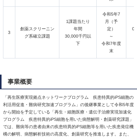
令和5年7
1課題当たり
月（予
創薬スクリーニン
年間
定）
0
3
グ系確立課題
30,000千円以
～
下
令和7年度
末
事業概要
「再生医療実現拠点ネットワークプログラム 疾患特異的iPS細胞の
利活用促進・難病研究加速プログラム」の後継事業として令和5年度
から開始を予定している「再生・細胞医療・遺伝子治療実現加速化
プログラム 疾患特異的iPS細胞を用いた病態解明・創薬研究課題」
では、難病等の患者由来の疾患特異的iPS細胞等を用いた疾患発症機
構の解明、病態解析技術の高度化、創薬研究を推進します。また、