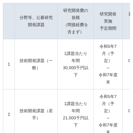
研究開発費の
研究開発
新
分野等、公募研究
規模
実施
開発課題
（間接経費を
予定期間
含まず）
令和5年7
1課題当たり
月（予
技術開発課題（一
年間
定）
0
1
般）
30,000千円以
～
下
令和7年度
末
令和5年7
1課題当たり
月（予
技術開発課題（若
年間
定）
0
2
手）
21,000千円以
～
下
令和7年度
末