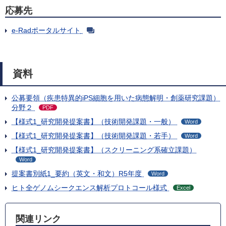
応募先
e-Radポータルサイト
資料
公募要領（疾患特異的iPS細胞を用いた病態解明・創薬研究課題）
分野２
PDF
【様式1_研究開発提案書】（技術開発課題・一般）
Word
【様式1_研究開発提案書】（技術開発課題・若手）
Word
【様式1_研究開発提案書】（スクリーニング系確立課題）
Word
提案書別紙1_要約（英文・和文）R5年度
Word
ヒト全ゲノムシークエンス解析プロトコール様式
Excel
関連リンク