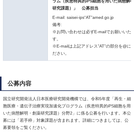
ラム（疾患特異的iPS細胞を用いた病態解
研究課題）」
公募担当
E-mail: saisei-ips“AT”amed.go.jp
備考:
※お問い合わせは必ずE-mailでお願いいた
す。
※E-mailは上記アドレス”AT”の部分を@
ださい。
公募内容
国立研究開発法人日本医療研究開発機構では、令和5年度「再生・細
胞医療・遺伝子治療実現加速化プログラム（疾患特異的iPS細胞を用
いた病態解明・創薬研究課題）分野2」に係る公募を行います。本公
募には「若手枠」対象課題が含まれます。詳細につきましては、公
募要領をご覧ください。