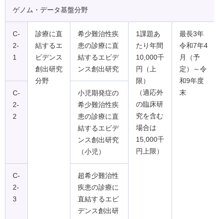
ゲノム・データ基盤分野
C-
診療に直
希少難治性疾
1課題あ
最長3年
2-
結するエ
患の診療に直
たり年間
令和7年4
1
ビデンス
結するエビデ
10,000千
月（予
創出研究
ンス創出研究
円（上
定）～令
分野
限）
和9年度
（適応外
末
C-
小児期発症の
の臨床研
2-
希少難治性疾
究を含む
2
患の診療に直
場合は
結するエビデ
15,000千
ンス創出研究
円上限）
（小児）
C-
超希少難治性
2-
疾患の診療に
3
直結するエビ
デンス創出研