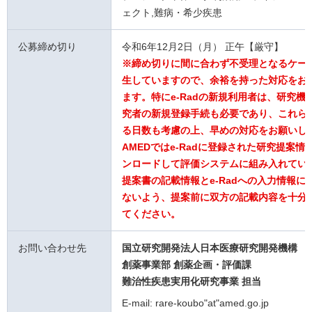
ェクト,難病・希少疾患
公募締め切り
令和6年12月2日（月） 正午【厳守】
※締め切りに間に合わず不受理となるケー
生していますので、余裕を持った対応をお
ます。特にe-Radの新規利用者は、研究機
究者の新規登録手続も必要であり、これら
る日数も考慮の上、早めの対応をお願いし
AMEDではe-Radに登録された研究提案情
ンロードして評価システムに組み入れてい
提案書の記載情報とe-Radへの入力情報に
ないよう、提案前に双方の記載内容を十分
てください。
お問い合わせ先
国立研究開発法人日本医療研究開発機構
創薬事業部 創薬企画・評価課
難治性疾患実用化研究事業 担当
E-mail: rare-koubo"at"amed.go.jp