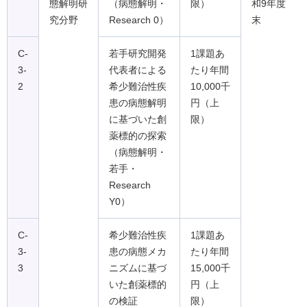
態解明研
（病態解明・
限）
和9年度
究分野
Research 0）
末
C-
若手研究開発
1課題あ
3-
代表者による
たり年間
2
希少難治性疾
10,000千
患の病態解明
円（上
に基づいた創
限）
薬標的の探索
（病態解明・
若手・
Research
Y0）
C-
希少難治性疾
1課題あ
3-
患の病態メカ
たり年間
3
ニズムに基づ
15,000千
いた創薬標的
円（上
の検証
限）