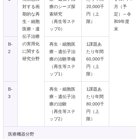
対する画
療のシーズ探
20,000千
月（予
期的な再
索研究
円（上
定）～令
生・細胞
（再生等ステ
限）
和9年度
医療・遺
ップ0）
末
伝子治療
の実用化
B-
再生・細胞医
1課題あ
に関する
2
療・遺伝子治
たり年間
研究分野
療の治験準備
60,000千
（再生等ステ
円（上
ップ1）
限）
B-
再生・細胞医
1課題あ
3
療・遺伝子治
たり年間
療の治験
80,000千
（再生等ステ
円（上
ップ2）
限）
医療機器分野