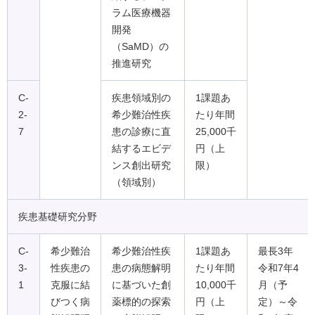
ラム医療機器
開発
（SaMD）の
推進研究
C-
疾患領域別の
1課題あ
2-
希少難治性疾
たり年間
7
患の診療に直
25,000千
結するエビデ
円（上
ンス創出研究
限）
（領域別）
疾患基礎研究分野
C-
希少難治
希少難治性疾
1課題あ
最長3年
3-
性疾患の
患の病態解明
たり年間
令和7年4
1
克服に結
に基づいた創
10,000千
月（予
びつく病
薬標的の探索
円（上
定）～令