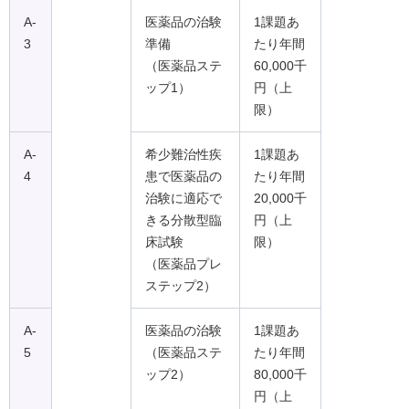
A-
医薬品の治験
1課題あ
3
準備
たり年間
（医薬品ステ
60,000千
ップ1）
円（上
限）
A-
希少難治性疾
1課題あ
4
患で医薬品の
たり年間
治験に適応で
20,000千
きる分散型臨
円（上
床試験
限）
（医薬品プレ
ステップ2）
A-
医薬品の治験
1課題あ
5
（医薬品ステ
たり年間
ップ2）
80,000千
円（上