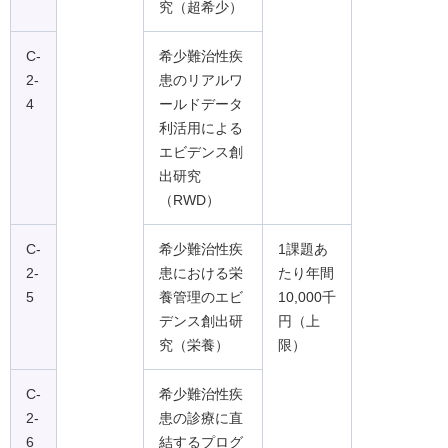
究（超希少）
C-
希少難治性疾
2-
患のリアルワ
4
ールドデータ
利活用による
エビデンス創
出研究
（RWD）
C-
希少難治性疾
1課題あ
2-
患における栄
たり年間
5
養管理のエビ
10,000千
デンス創出研
円（上
究（栄養）
限）
C-
希少難治性疾
2-
患の診療に直
6
結するプログ