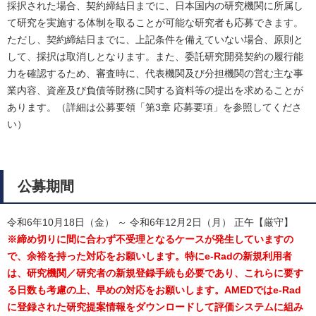
採択された場合、契約締結日までに、日本国内の研究機関に所属し
て研究を実施する体制を取ることが可能な研究者も応募できます。
ただし、契約締結日までに、上記条件を備えていない場合、原則と
して、採択は取消しとなります。また、委託研究開発契約の履行能
力を確認するため、審査時に、代表機関及び分担機関の営む主な事
業内容、資産及び負債等財務に関する資料等の提出を求めることが
あります。（詳細は公募要領「第3章 応募要項」を参照してくださ
い）
公募期間
令和6年10月18日（金） ～ 令和6年12月2日（月） 正午【厳守】
※締め切りに間に合わず不受理となるケースが発生していますの
で、余裕を持った対応をお願いします。特にe-Radの新規利用者
は、研究機関／研究者の新規登録手続も必要であり、これらに要す
る日数も考慮の上、早めの対応をお願いします。AMEDではe-Rad
に登録された研究提案情報をダウンロードして評価システムに組み