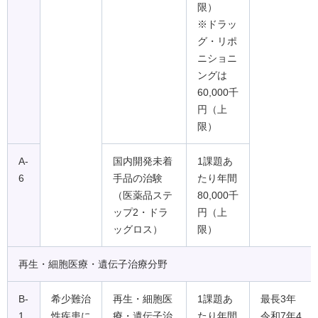
限）
※ドラッ
グ・リポ
ニショニ
ングは
60,000千
円（上
限）
A-
国内開発未着
1課題あ
6
手品の治験
たり年間
（医薬品ステ
80,000千
ップ2・ドラ
円（上
ッグロス）
限）
再生・細胞医療・遺伝子治療分野
B-
希少難治
再生・細胞医
1課題あ
最長3年
1
性疾患に
療・遺伝子治
たり年間
令和7年4