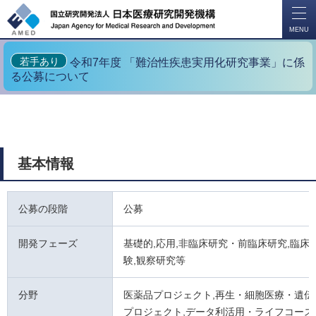
開
く
MENU
若手あり
令和7年度 「難治性疾患実用化研究事業」に係
る公募について
基本情報
公募の段階
公募
開発フェーズ
基礎的,応用,非臨床研究・前臨床研究,臨床試
験,観察研究等
分野
医薬品プロジェクト,再生・細胞医療・遺伝
プロジェクト,データ利活用・ライフコース