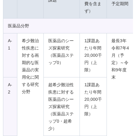
課題
費を含ま
予定期間
ず）
医薬品分野
A-
希少難治
医薬品のシー
1課題あ
最長3年
1
性疾患に
ズ探索研究
たり年間
令和7年4
対する画
（医薬品ステ
20,000千
月（予
期的な医
ップ0）
円（上
定）～令
薬品の実
限）
和9年度
用化に関
末
する研究
A-
超希少難治性
1課題あ
分野
2
疾患に対する
たり年間
医薬品のシー
20,000千
ズ探索研究
円（上
（医薬品ステ
限）
ップ0・超希
少）