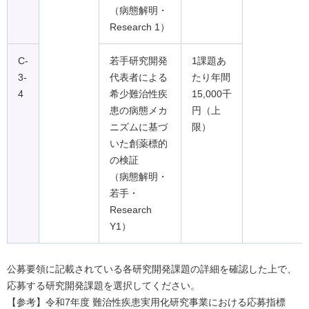
（病態解明・
Research 1）
C-
若手研究開発
1課題あ
3-
代表者による
たり年間
4
希少難治性疾
15,000千
患の病態メカ
円（上
ニズムに基づ
限）
いた創薬標的
の検証
（病態解明・
若手・
Research
Y1）
公募要領に記載されている各研究開発課題の詳細を確認した上で、
応募する研究開発課題を選択してください。
【参考】令和7年度 難治性疾患実用化研究事業における応募指標