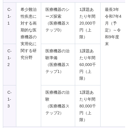
C-
希少難治
医療機器のシ
1課題あ
最長3年
1-
性疾患に
ーズ探索
たり年間
令和7年4
1
対する画
（医療機器ス
20,000千
月（予
期的な医
テップ0）
円（上
定）～令
療機器の
限）
和9年度
実用化に
末
関する研
C-
医療機器の治
1課題あ
究分野
1-
験準備
たり年間
2
（医療機器ス
60,000千
テップ1）
円（上
限）
C-
医療機器の治
1課題あ
1-
験
たり年間
3
（医療機器ス
80,000千
テップ2）
円（上
限）