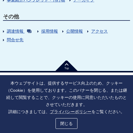
その他
調達情報
採用情報
公開情報
アクセス
問合せ先
Top
本ウェブサイトは、提供するサービス向上のため、クッキー
（Cookie）を使用しております。このバナーを閉じる、または継
続して閲覧することで、クッキーの使用に同意いただいたものと
法人番号：9010005023796
東京都千代田区大手町1丁目7番1号
させていただきます。
情報公開
寄附のお願い
ご利用上の注意
詳細につきましては、
プライバシーポリシー
をご覧ください。
ソーシャル・ネットワーキング・サービス運用ポリシー
プライバシーポリシー
アクセシビリティ
サイトマップ
閉じる
Copyright © Japan Agency for Medical Research and Development, All Rights Reserved.