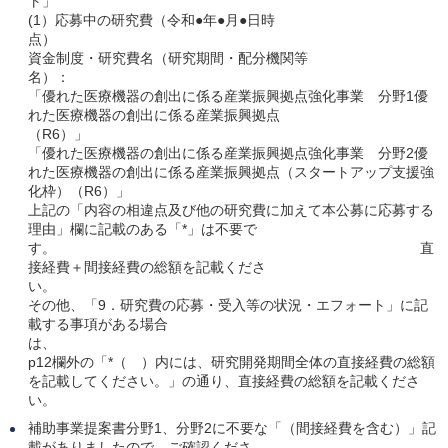
ト
(1）応募中の研究費（令和●年●月●日時
点
資金制度・研究費名（研究期間・配分機関等
名
「優れた医療機器の創出に係る産業振興拠点強化事業 分野1優
れた医療機器の創出に係る産業振興拠点
（R6）」
「優れた医療機器の創出に係る産業振興拠点強化事業 分野2優
れた医療機器の創出に係る産業振興拠点（スタートアップ支援強
化枠）（R6）」
上記の「内容の相違点及び他の研究費に加えて本公募に応募する
理由」欄に記載のある「*」は不要で
す。 直
接経費＋間接経費の総額を記載くださ
い
その他、「9．研究費の応募・受入等の状況・エフォート」に記
載する事項がある場合
は
p12欄外の「*（ ）内には、研究開発期間全体の直接経費の総額
を記載してください。」の通り、直接経費の総額を記載くださ
い。
補助事業提案書分野1、分野2に不要な「（間接経費を含む）」記
載がありましたので、ご確認くださ