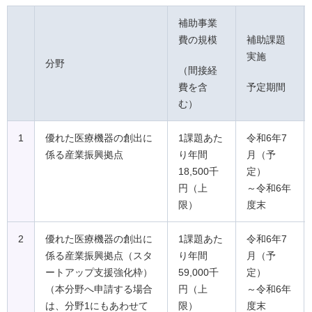
補助事業
費の規模
補助課題
実施
分野
（間接経
費を含
予定期間
む）
1
優れた医療機器の創出に
1課題あた
令和6年7
係る産業振興拠点
り年間
月（予
18,500千
定）
円（上
～令和6年
限）
度末
2
優れた医療機器の創出に
1課題あた
令和6年7
係る産業振興拠点（スタ
り年間
月（予
ートアップ支援強化枠）
59,000千
定）
（本分野へ申請する場合
円（上
～令和6年
は、分野1にもあわせて
限）
度末