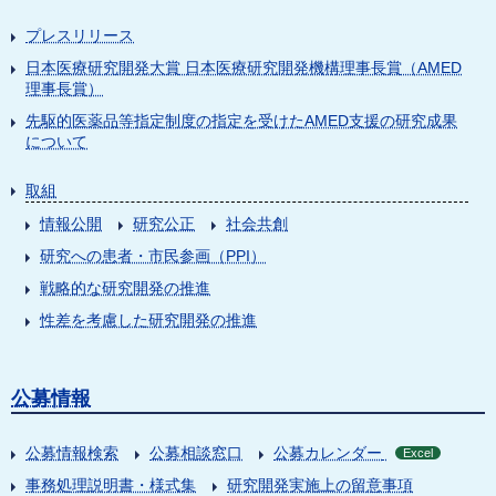
プレスリリース
日本医療研究開発大賞 日本医療研究開発機構理事長賞（AMED
理事長賞）
先駆的医薬品等指定制度の指定を受けたAMED支援の研究成果
について
取組
情報公開
研究公正
社会共創
研究への患者・市民参画（PPI）
戦略的な研究開発の推進
性差を考慮した研究開発の推進
公募情報
公募情報検索
公募相談窓口
公募カレンダー
Excel
事務処理説明書・様式集
研究開発実施上の留意事項