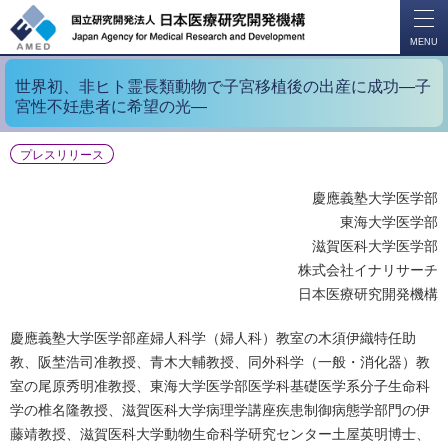
開
く
MENU
世界初、非ヒト霊長類動物で子宮移植後の出産に成功―子
宮性不妊患者に希望の光―
プレスリリース
慶應義塾大学医学部
東海大学医学部
滋賀医科大学医学部
株式会社イナリサーチ
日本医療研究開発機構
慶應義塾大学医学部産婦人科学（婦人科）教室の木須伊織特任助
教、阪埜浩司准教授、青木大輔教授、同外科学（一般・消化器）教
室の尾原秀明准教授、東海大学医学部医学科基礎医学系分子生命科
学の椎名隆教授、滋賀医科大学病理学講座疾患制御病態学部門の伊
藤靖教授、滋賀医科大学動物生命科学研究センター土屋英明博士、