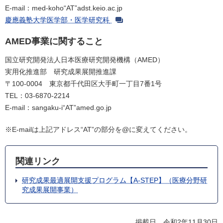
E-mail：med-koho“AT”adst.keio.ac.jp
慶應義塾大学医学部・医学研究科
AMED事業に関すること
国立研究開発法人日本医療研究開発機構（AMED）
実用化推進部 研究成果展開推進課
〒100-0004 東京都千代田区大手町一丁目7番1号
TEL：03-6870-2214
E-mail：sangaku-i“AT”amed.go.jp
※E-mailは上記アドレス“AT”の部分を@に変えてください。
関連リンク
研究成果最適展開支援プログラム【A-STEP】（医療分野研
究成果展開事業）
掲載日 令和2年11月30日