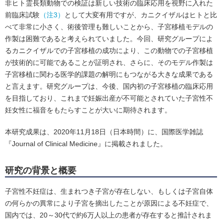
非ヒト霊長類動物での検証は新しい技術の臨床応用を視野に入れた
前臨床試験
（注3）
として大変有用ですが、カニクイザルはヒトと比
べて非常に小さく、術後管理も難しいことから、子宮移植モデルの
作製は困難であると考えられていました。今回、研究グループによ
るカニクイザルでの子宮移植の成功により、この動物での子宮移植
が技術的に可能であることが証明され、さらに、そのモデル作製は
子宮移植に関わる医学的課題の解明にもつながる大きな成果である
と言えます。研究グループは、今後、国内初の子宮移植の臨床応用
を目指しており、これまで妊娠出産が不可能とされていた子宮性不
妊女性に福音をもたらすことが大いに期待されます。
本研究成果は、2020年11月18日（日本時間）に、国際医学雑誌
『Journal of Clinical Medicine』に掲載されました。
研究の背景と概要
子宮性不妊症は、生まれつき子宮が存在しない、もしくは子宮自体
の何らかの異常により子宮を摘出したことが原因による不妊症で、
国内では、20～30代で約6万人以上の患者が存在すると推計されま