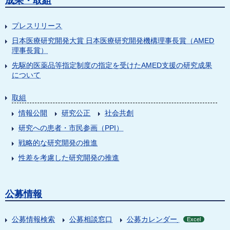
成果・取組
プレスリリース
日本医療研究開発大賞 日本医療研究開発機構理事長賞（AMED
理事長賞）
先駆的医薬品等指定制度の指定を受けたAMED支援の研究成果
について
取組
情報公開
研究公正
社会共創
研究への患者・市民参画（PPI）
戦略的な研究開発の推進
性差を考慮した研究開発の推進
公募情報
公募情報検索
公募相談窓口
公募カレンダー
Excel