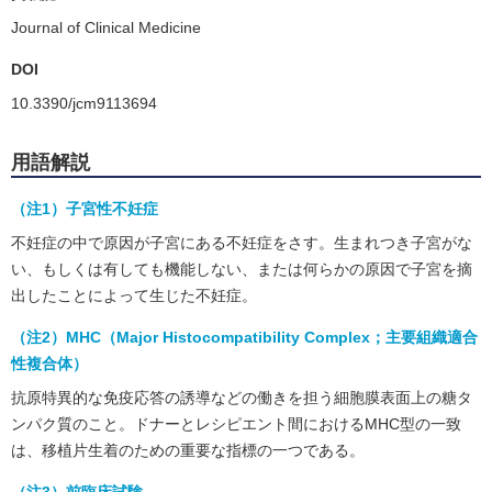
Journal of Clinical Medicine
DOI
10.3390/jcm9113694
用語解説
（注1）子宮性不妊症
不妊症の中で原因が子宮にある不妊症をさす。生まれつき子宮がな
い、もしくは有しても機能しない、または何らかの原因で子宮を摘
出したことによって生じた不妊症。
（注2）MHC（Major Histocompatibility Complex；主要組織適合
性複合体）
抗原特異的な免疫応答の誘導などの働きを担う細胞膜表面上の糖タ
ンパク質のこと。ドナーとレシピエント間におけるMHC型の一致
は、移植片生着のための重要な指標の一つである。
（注3）前臨床試験