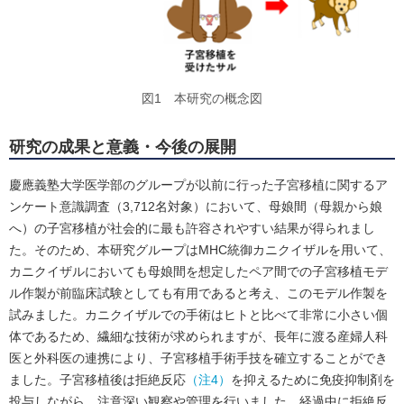
図1 本研究の概念図
研究の成果と意義・今後の展開
慶應義塾大学医学部のグループが以前に行った子宮移植に関するア
ンケート意識調査（3,712名対象）において、母娘間（母親から娘
へ）の子宮移植が社会的に最も許容されやすい結果が得られまし
た。そのため、本研究グループはMHC統御カニクイザルを用いて、
カニクイザルにおいても母娘間を想定したペア間での子宮移植モデ
ル作製が前臨床試験としても有用であると考え、このモデル作製を
試みました。カニクイザルでの手術はヒトと比べて非常に小さい個
体であるため、繊細な技術が求められますが、長年に渡る産婦人科
医と外科医の連携により、子宮移植手術手技を確立することができ
ました。子宮移植後は拒絶反応
（注4）
を抑えるために免疫抑制剤を
投与しながら、注意深い観察や管理を行いました。経過中に拒絶反