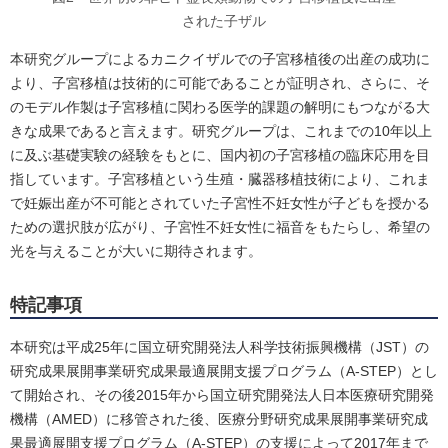
された子ザル
本研究グループによるカニクイザルでの子宮移植後の出産の成功に
より、子宮移植は技術的に可能であることが証明され、さらに、そ
のモデル作製は子宮移植に関わる医学的課題の解明にもつながる大
きな成果であると言えます。研究グループは、これまでの10年以上
に及ぶ基礎実験の経験をもとに、国内初の子宮移植の臨床応用を目
指しています。子宮移植という生殖・臓器移植技術により、これま
で妊娠出産が不可能とされていた子宮性不妊女性が子どもを授かる
ための選択肢が広がり、子宮性不妊女性に福音をもたらし、希望の
光を与えることが大いに期待されます。
特記事項
本研究は平成25年に国立研究開発法人科学技術振興機構（JST）の
研究成果展開事業研究成果最適展開支援プログラム（A-STEP）とし
て開始され、その後2015年から国立研究開発法人日本医療研究開発
機構（AMED）に移管された後、医療分野研究成果展開事業研究成
果最適展開支援プログラム（A-STEP）の支援によって2017年まで