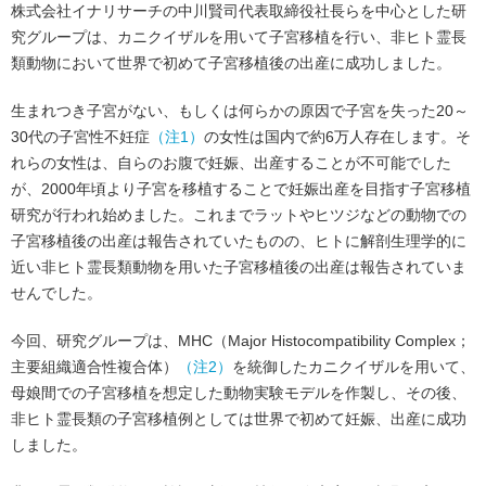
株式会社イナリサーチの中川賢司代表取締役社長らを中心とした研
究グループは、カニクイザルを用いて子宮移植を行い、非ヒト霊長
類動物において世界で初めて子宮移植後の出産に成功しました。
生まれつき子宮がない、もしくは何らかの原因で子宮を失った20～
30代の子宮性不妊症
（注1）
の女性は国内で約6万人存在します。そ
れらの女性は、自らのお腹で妊娠、出産することが不可能でした
が、2000年頃より子宮を移植することで妊娠出産を目指す子宮移植
研究が行われ始めました。これまでラットやヒツジなどの動物での
子宮移植後の出産は報告されていたものの、ヒトに解剖生理学的に
近い非ヒト霊長類動物を用いた子宮移植後の出産は報告されていま
せんでした。
今回、研究グループは、MHC（Major Histocompatibility Complex；
主要組織適合性複合体）
（注2）
を統御したカニクイザルを用いて、
母娘間での子宮移植を想定した動物実験モデルを作製し、その後、
非ヒト霊長類の子宮移植例としては世界で初めて妊娠、出産に成功
しました。