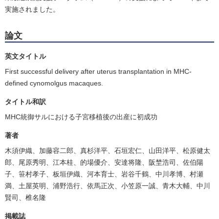
実施されました。
論文
英文タイトル
First successful delivery after uterus transplantation in MHC-
defined cynomolgus macaques.
タイトル和訳
MHC統御サルにおける子宮移植後の出産に初成功
著者
木須伊織、加藤容二郎、真杉洋平、石垣宏仁、山田洋平、松原健太
郎、尾原秀明、江本桂、的場優介、安達将隆、阪埜浩司、佐伯陽
子、笹村孝子、板垣伊織、河本育士、岩谷千鶴、中川孝博、村瀬
満、土屋英明、浦野浩行、依馬正次、小笠原一誠、青木大輔、中川
賢司、椎名隆
掲載誌