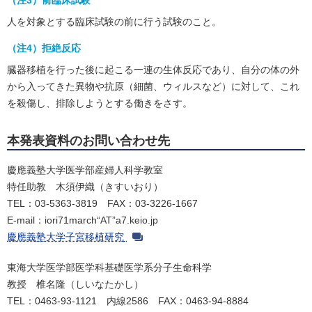
人を対象とする臨床試験の前に行う試験のこと。
（注4）拒絶反応
臓器移植を行った後に起こる一連の生体反応であり、自分の体の外
から入ってきた異物や抗原（細菌、ウィルスなど）に対して、これ
を殺傷し、排除しようとする働きをさす。
本発表資料のお問い合わせ先
慶應義塾大学医学部産婦人科学教室
特任助教 木須伊織（きすいおり）
TEL：03-5363-3819 FAX：03-3226-1667
E-mail：iori71march“AT”a7.keio.jp
慶應義塾大学子宮移植研究
東海大学医学部医学科基礎医学系分子生命科学
教授 椎名隆（しいなたかし）
TEL：0463-93-1121 内線2586 FAX：0463-94-8884