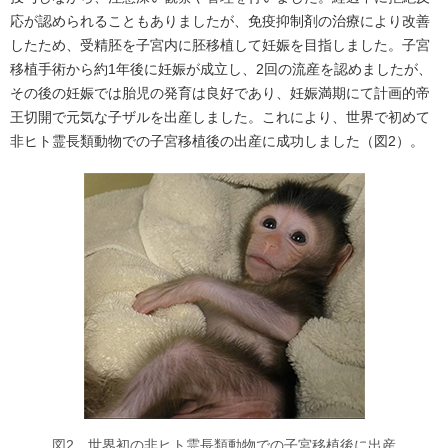
応が認められることもありましたが、免疫抑制剤の治療により改善
したため、受精胚を子宮内に胚移植して妊娠を目指しました。子宮
移植手術から約1年後に妊娠が成立し、2回の流産を認めましたが、
その後の妊娠では胎児の発育は良好であり、妊娠満期にて計画的帝
王切開で元気な子ザルを出産しました。これにより、世界で初めて
非ヒト霊長類動物での子宮移植後の出産に成功しました（図2）。
図2 世界初の非ヒト霊長類動物での子宮移植後に出産