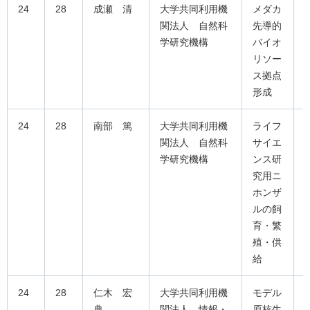
24
28
成瀬 清
大学共同利用機
メダカ
関法人 自然科
先導的
学研究機構
バイオ
リソー
ス拠点
形成
24
28
南部 篤
大学共同利用機
ライフ
関法人 自然科
サイエ
学研究機構
ンス研
究用ニ
ホンザ
ルの飼
育・繁
殖・供
給
24
28
仁木 宏
大学共同利用機
モデル
典
関法人 情報・
原核生