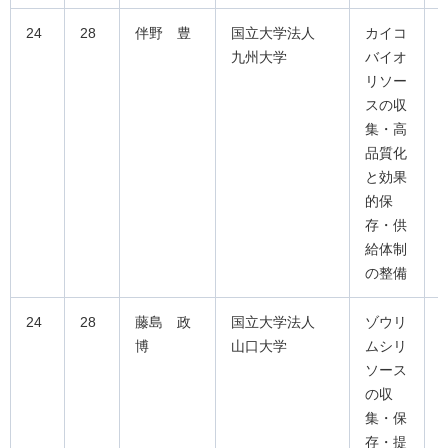
24
28
伴野 豊
国立大学法人
カイコ
九州大学
バイオ
リソー
スの収
集・高
品質化
と効果
的保
存・供
給体制
の整備
24
28
藤島 政
国立大学法人
ゾウリ
博
山口大学
ムシリ
ソース
の収
集・保
存・提