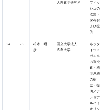
人理化学研究所
フィッ
シュの
収集・
保存お
よび提
供
24
28
柏木 昭
国立大学法人
ネッタ
彦
広島大学
イツメ
ガエル
の近交
化・標
準系統
の樹
立・提
供／ナ
ショナ
ルバイ
オリソ