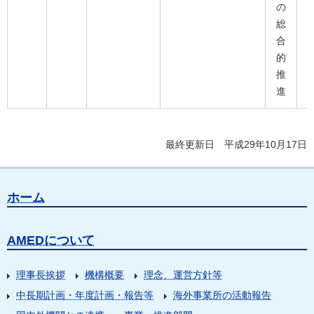
の
総
合
的
推
進
最終更新日 平成29年10月17日
ホーム
AMEDについて
理事長挨拶
機構概要
理念、運営方針等
中長期計画・年度計画・報告等
海外事業所の活動報告