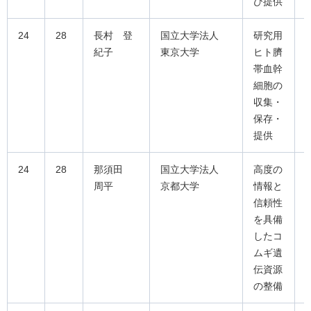
び提供
24
28
長村 登
国立大学法人
研究用
紀子
東京大学
ヒト臍
帯血幹
細胞の
収集・
保存・
提供
24
28
那須田
国立大学法人
高度の
周平
京都大学
情報と
信頼性
を具備
したコ
ムギ遺
伝資源
の整備