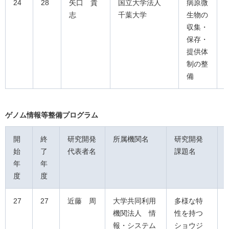
24
28
矢口 貴
国立大学法人
病原微
志
千葉大学
生物の
収集・
保存・
提供体
制の整
備
ゲノム情報等整備プログラム
開
終
研究開発
所属機関名
研究開発
始
了
代表者名
課題名
年
年
度
度
27
27
近藤 周
大学共同利用
多様な特
機関法人 情
性を持つ
報・システム
ショウジ