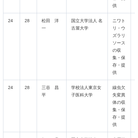
供
24
28
松田 洋
国立大学法人 名
ニワト
一
古屋大学
リ・ウ
ズラリ
ソース
の収
集・保
存・提
供
24
28
三谷 昌
学校法人東京女
線虫欠
平
子医科大学
失変異
体の収
集・保
存・提
供