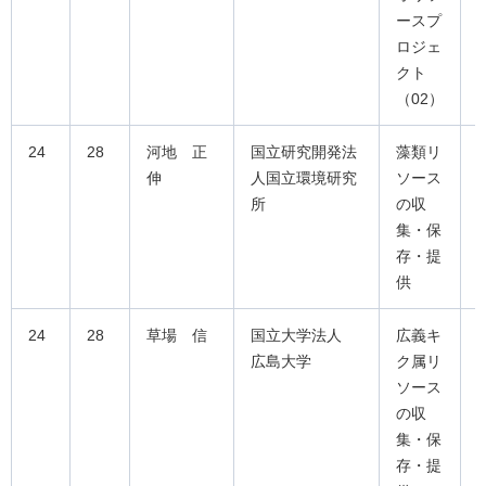
ースプ
ロジェ
クト
（02）
24
28
河地 正
国立研究開発法
藻類リ
伸
人国立環境研究
ソース
所
の収
集・保
存・提
供
24
28
草場 信
国立大学法人
広義キ
広島大学
ク属リ
ソース
の収
集・保
存・提