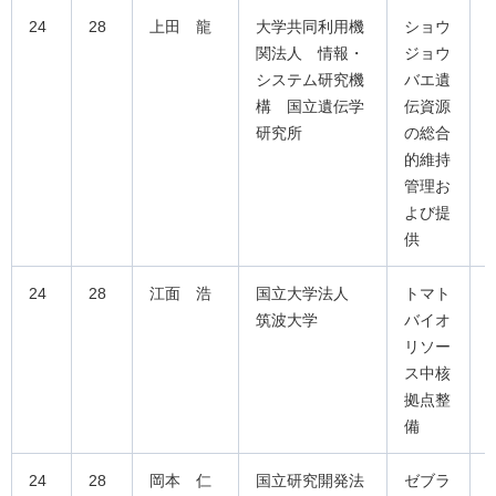
24
28
上田 龍
大学共同利用機
ショウ
関法人 情報・
ジョウ
システム研究機
バエ遺
構 国立遺伝学
伝資源
研究所
の総合
的維持
管理お
よび提
供
24
28
江面 浩
国立大学法人
トマト
筑波大学
バイオ
リソー
ス中核
拠点整
備
24
28
岡本 仁
国立研究開発法
ゼブラ