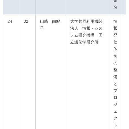
題
名
24
32
山崎 由紀
大学共同利用機関
情
子
法人 情報・シス
報
テム研究機構 国
発
立遺伝学研究所
信
体
制
の
整
備
と
プ
ロ
ジ
ェ
ク
ト