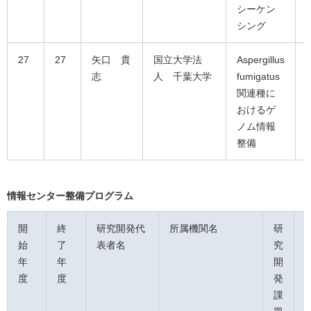
シーケン
シング
27
27
矢口 貴
国立大学法
Aspergillus
志
人 千葉大学
fumigatus
関連種に
おけるゲ
ノム情報
整備
情報センター整備プログラム
開
終
研究開発代
所属機関名
研
始
了
表者名
究
年
年
開
度
度
発
課