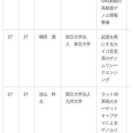
Gifu系統の
高精度ゲ
ノム情報
整備
27
27
嶋田 透
国立大学法
起源を異
人 東京大学
にするカ
イコ近交
系のゲノ
ムリシー
クエンシ
ング
27
27
須山 幹
国立大学法人
ラット20
太
九州大学
系統のタ
ーゲット
キャプチ
ャによる
ゲノムリ