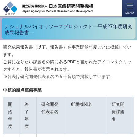
開
く
MENU
ナショナルバイオリソースプロジェクト―平成27年度研究
成果報告書―
研究成果報告書（以下、報告書）を事業開始年度ごとに掲載してい
ます。
ご覧になりたい課題名の隣にあるPDFと書かれたアイコンをクリッ
クすると、報告書が表示されます。
※各表は研究開発代表者名の五十音順で掲載しています。
中核的拠点整備事業
開
終
研究開発
所属機関名
研究開
始
了
代表者名
発課題
年
年
名
度
度