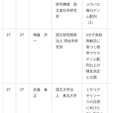
研究機構 国
ョウバエ
立遺伝学研究
種のゲノ
所
ム配列
（2）
27
27
権藤 洋
国立研究開発
1分子長鎖
一
法人 理化学研
再解読に
究所
基づく標
準マウス
ゲノム配
列および
構造決定
と公開
27
27
佐藤 修
国立大学法
ミヤコグ
正
人 東北大学
サリソー
スの活用
に向けた