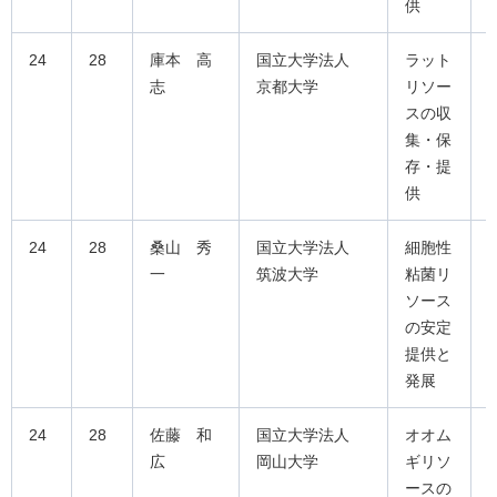
供
24
28
庫本 高
国立大学法人
ラット
志
京都大学
リソー
スの収
集・保
存・提
供
24
28
桑山 秀
国立大学法人
細胞性
一
筑波大学
粘菌リ
ソース
の安定
提供と
発展
24
28
佐藤 和
国立大学法人
オオム
広
岡山大学
ギリソ
ースの