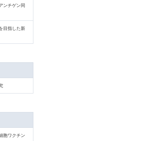
アンチゲン同
を目指した新
究
状細胞ワクチン