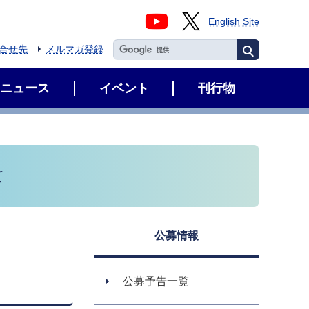
English Site
合せ先
メルマガ登録
ニュース
イベント
刊行物
て
公募情報
公募予告一覧