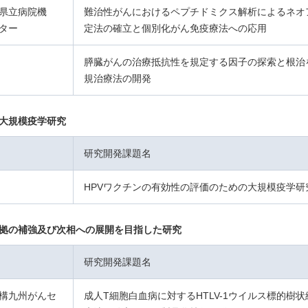
県立病院機
難治性がんにおけるペプチドミクス解析によるネオ
ター
定法の確立と個別化がん免疫療法への応用
膵臓がんの治療抵抗性を規定する因子の探索と根治
規治療法の開発
た大規模疫学研究
研究開発課題名
HPVワクチンの有効性の評価のための大規模疫学研
根拠の補強及び次相への展開を目指した研究
研究開発課題名
構九州がんセ
成人T細胞白血病に対するHTLV-1ウイルス標的樹