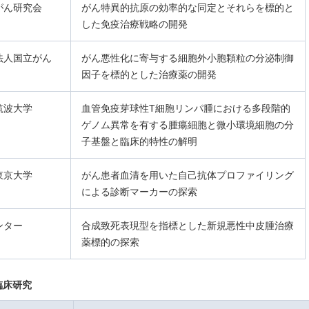
がん研究会
がん特異的抗原の効率的な同定とそれらを標的と
した免疫治療戦略の開発
法人国立がん
がん悪性化に寄与する細胞外小胞顆粒の分泌制御
因子を標的とした治療薬の開発
筑波大学
血管免疫芽球性T細胞リンパ腫における多段階的
ゲノム異常を有する腫瘍細胞と微小環境細胞の分
子基盤と臨床的特性の解明
東京大学
がん患者血清を用いた自己抗体プロファイリング
による診断マーカーの探索
ンター
合成致死表現型を指標とした新規悪性中皮腫治療
薬標的の探索
臨床研究