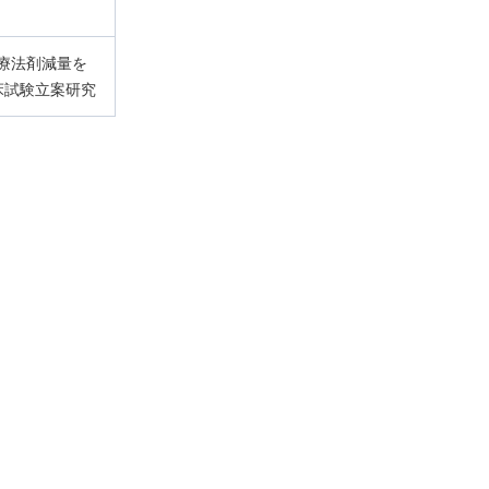
療法剤減量を
床試験立案研究