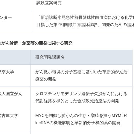
試験立案研究
ンター
「新規診断小児急性前骨髄球性白血病における化学
目指した第2相国際共同臨床試験」開発のための臨
新的がん診断・創薬等の開発に関する研究
研究開発課題名
東京大学
がん微小環境の分子基盤に基づいた革新的がん治
療薬の開発
法人国立がん
クロマチンリモデリング遺伝子欠損がんにおける
代謝経路を標的とした合成致死治療法の開発
名古屋大学
MYCを制御し肺がんの生存・増殖を担うMYMLR
lncRNAの機能解明と革新的分子標的薬の開発