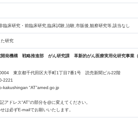
,非臨床研究・前臨床研究,臨床試験,治験,市販後,観察研究等,該当なし
した研究
究開発機構 戦略推進部 がん研究課
革新的がん医療実用化研究事業（
0-0004 東京都千代田区大手町1丁目7番1号 読売新聞ビル22階
0-2221
bo-kakushingan “AT”amed.go.jp
lは上記アドレス“AT”の部分を@に変えてください。
せは必ずE-mailでお願いいたします。