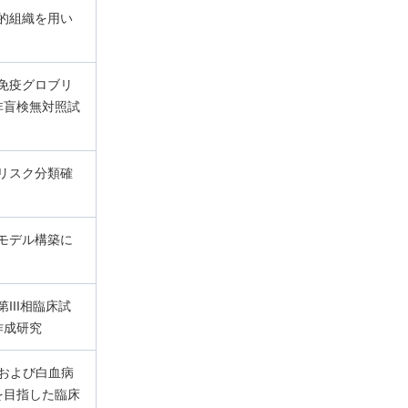
的組織を用い
免疫グロブリ
非盲検無対照試
リスク分類確
モデル構築に
II相臨床試
作成研究
および白血病
を目指した臨床