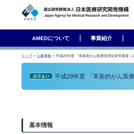
サ
イ
ト
内
検
AMEDについて
事業紹介
索
トップ
公募情報
平成29年度 「革新的がん医療実用化研究事業（
平成29年度 「革新的がん医
若手あり
基本情報