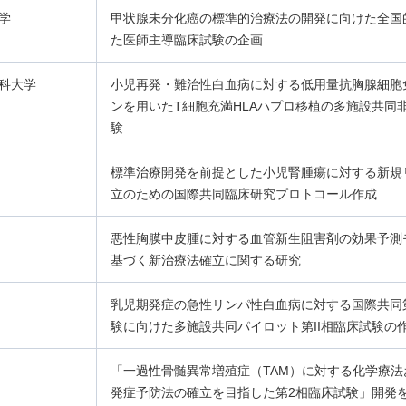
学
甲状腺未分化癌の標準的治療法の開発に向けた全国
た医師主導臨床試験の企画
科大学
小児再発・難治性白血病に対する低用量抗胸腺細胞
ンを用いたT細胞充満HLAハプロ移植の多施設共同
験
標準治療開発を前提とした小児腎腫瘍に対する新規
立のための国際共同臨床研究プロトコール作成
悪性胸膜中皮腫に対する血管新生阻害剤の効果予測
基づく新治療法確立に関する研究
乳児期発症の急性リンパ性白血病に対する国際共同第I
験に向けた多施設共同パイロット第II相臨床試験の
「一過性骨髄異常増殖症（TAM）に対する化学療法
発症予防法の確立を目指した第2相臨床試験」開発