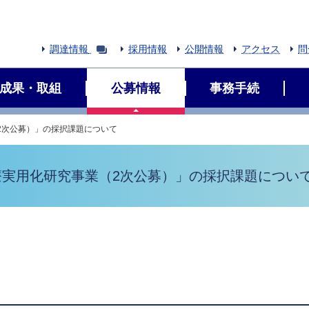
調達情報
採用情報
公開情報
アクセス
問
成果・取組
公募情報
事務手続
2次公募）」の採択課題について
療実用化研究事業（2次公募）」の採択課題につい