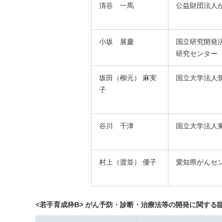
清谷 一馬
公益財団法人
小坂 展慶
国立研究開発
研究センター
坂田（柳元） 麻実
国立大学法人
子
谷川 千津
国立大学法人
村上（渡並） 優子
愛知県がんセ
<若手育成枠B> がん予防・診断・治療法等の開発に関する