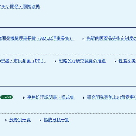
クチン開発・国際連携
究開発機構理事長賞（AMED理事長賞）
先駆的医薬品等指定制度の
患者・市民参画（PPI）
戦略的な研究開発の推進
性差を考
事務処理説明書・様式集
研究開発実施上の留意事
Excel
分野別一覧
掲載日順一覧