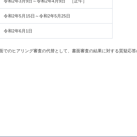
令和2年3月9日～令和2年4月9日 ［正午］
令和2年5月15日～令和2年5月25日
令和2年6月1日
、対面でのヒアリング審査の代替として、書面審査の結果に対する質疑応