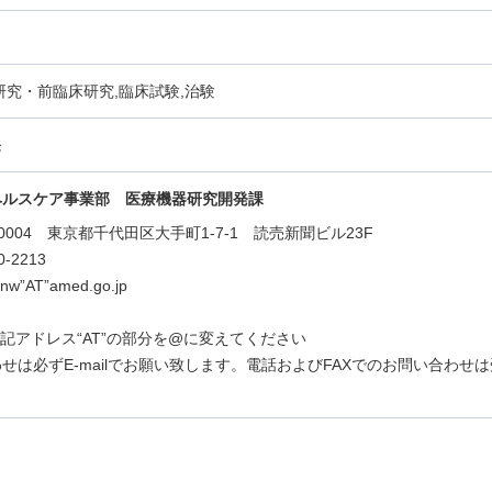
研究・前臨床研究,臨床試験,治験
発
ヘルスケア事業部 医療機器研究開発課
0-0004 東京都千代田区大手町1-7-1 読売新聞ビル23F
0-2213
_nw”AT”amed.go.jp
は上記アドレス“AT”の部分を@に変えてください
せは必ずE-mailでお願い致します。電話およびFAXでのお問い合わせ