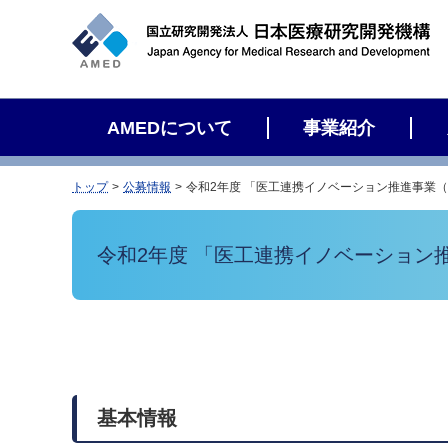
サ
イ
ト
内
検
AMEDについて
事業紹介
索
トップ
公募情報
令和2年度 「医工連携イノベーション推進事業
令和2年度 「医工連携イノベーショ
基本情報