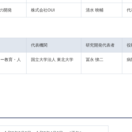
の開発
株式会社OUI
清水 映輔
代
代表機関
研究開発代表者
役
ャー教育・人
国立大学法人 東北大学
冨永 悌二
病