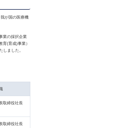
、我が国の医療機
事業の採択企業
育(育成)事業）
たしました。
職
表取締役社長
表取締役社長