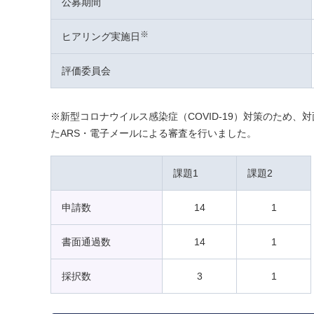
公募期間
※
ヒアリング実施日
評価委員会
※新型コロナウイルス感染症（COVID-19）対策のため
たARS・電子メールによる審査を行いました。
課題1
課題2
申請数
14
1
書面通過数
14
1
採択数
3
1