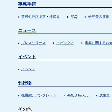
事務手続
事務処理説明書・様式集
FAQ
研究費の運用
ニュース
プレスリリース
トピックス
事業に関するお
イベント
イベント
刊行物
機構紹介パンフレット
AMED Pickup
成果集
その他