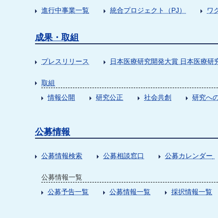
進行中事業一覧
統合プロジェクト（PJ）
ワ
成果・取組
プレスリリース
日本医療研究開発大賞 日本医療研
取組
情報公開
研究公正
社会共創
研究への
公募情報
公募情報検索
公募相談窓口
公募カレンダー
公募情報一覧
公募予告一覧
公募情報一覧
採択情報一覧