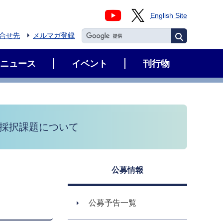
English Site
合せ先
メルマガ登録
ニュース
イベント
刊行物
の採択課題について
公募情報
公募予告一覧