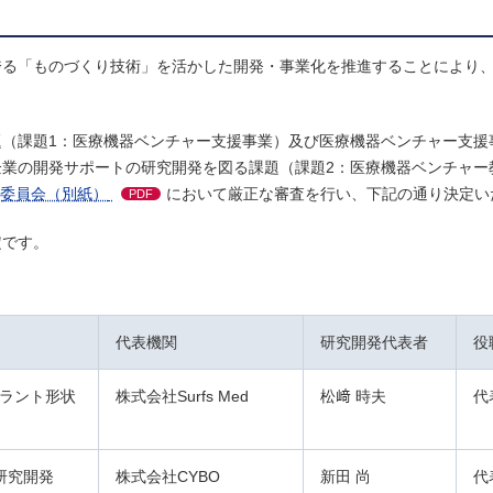
誇る「ものづくり技術」を活かした開発・事業化を推進することにより
（課題1：医療機器ベンチャー支援事業）及び医療機器ベンチャー支援
業の開発サポートの研究開発を図る課題（課題2：医療機器ベンチャー教
委員会（別紙）
において厳正な審査を行い、下記の通り決定い
PDF
定です。
代表機関
研究開発代表者
役
ラント形状
株式会社Surfs Med
松﨑 時夫
代
研究開発
株式会社CYBO
新田 尚
代