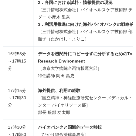
2．各国における試料・情報提供の現況
［三井情報株式会社］バイオヘルスケア技術部 チ
ダー 小摩木 里奈
3．利活用推進に向けた海外バイオバンクの戦略的
［三井情報株式会社］バイオヘルスケア技術部 部長
順子（たかはし・よりこ）
16時55分
データを機関外にコピーせずに分析するためのTrust
～17時15
Research Environment
分
［東京大学病院企画情報運営部］
特任講師 岡田 昌史
17時15分
海外提供、利用の経験
～17時30
［国立精神・神経医療研究センター メディカル・
分
ンター バイオリソース部］
部長 服部 功太郎
17時30分
バイオバンクと国際的データ移転
～17時50
［ひかり総合法律事務所］