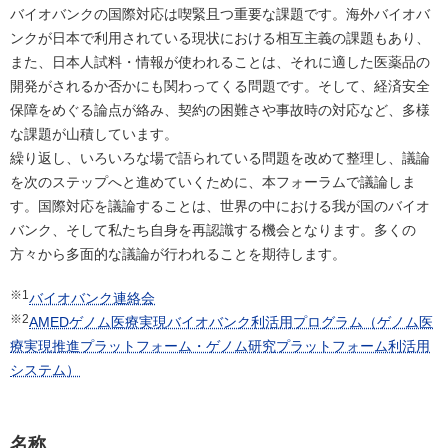
バイオバンクの国際対応は喫緊且つ重要な課題です。海外バイオバ
ンクが日本で利用されている現状における相互主義の課題もあり、
また、日本人試料・情報が使われることは、それに適した医薬品の
開発がされるか否かにも関わってくる問題です。そして、経済安全
保障をめぐる論点が絡み、契約の困難さや事故時の対応など、多様
な課題が山積しています。
繰り返し、いろいろな場で語られている問題を改めて整理し、議論
を次のステップへと進めていくために、本フォーラムで議論しま
す。国際対応を議論することは、世界の中における我が国のバイオ
バンク、そして私たち自身を再認識する機会となります。多くの
方々から多面的な議論が行われることを期待します。
※1
バイオバンク連絡会
※2
AMEDゲノム医療実現バイオバンク利活用プログラム（ゲノム医
療実現推進プラットフォーム・ゲノム研究プラットフォーム利活用
システム）
名称