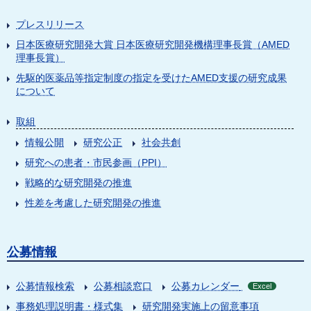
プレスリリース
日本医療研究開発大賞 日本医療研究開発機構理事長賞（AMED
理事長賞）
先駆的医薬品等指定制度の指定を受けたAMED支援の研究成果
について
取組
情報公開
研究公正
社会共創
研究への患者・市民参画（PPI）
戦略的な研究開発の推進
性差を考慮した研究開発の推進
公募情報
公募情報検索
公募相談窓口
公募カレンダー
Excel
事務処理説明書・様式集
研究開発実施上の留意事項