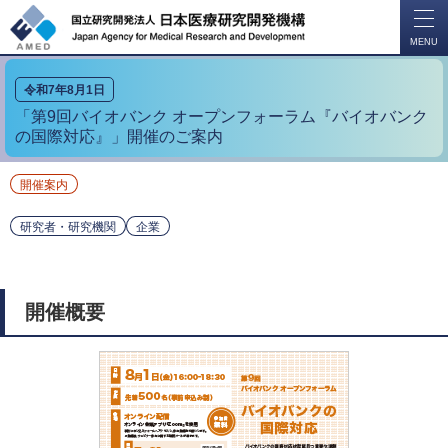
開
く
MENU
令和7年8月1日
「第9回バイオバンク オープンフォーラム『バイオバンク
の国際対応』」開催のご案内
開催案内
研究者・研究機関
企業
開催概要