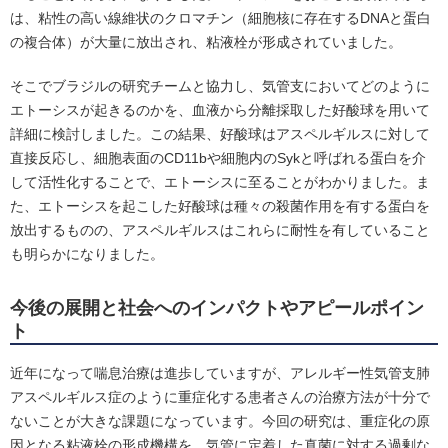
は、粘性の高い線維状のクロマチン（細胞核に存在するDNAと蛋白
の複合体）が大量に放出され、粘液栓が形成されていました。
そこでブラジルの研究チームと協力し、気管支においてどのように
エトーシスが起きるのかを、血液から分離採取した好酸球を用いて
詳細に検討しました。この結果、好酸球はアスペルギルスに対して
直接反応し、細胞表面のCD11bや細胞内のSykと呼ばれる蛋白を介
して活性化することで、エトーシスに至ることがわかりました。ま
た、エトーシスを起こした好酸球は種々の殺菌作用を有する蛋白を
放出するものの、アスペルギルスはこれらに耐性を有していること
も明らかになりました。
今後の展開と社会へのインパクトやアピールポイン
ト
近年になって喘息治療は進歩していますが、アレルギー性気管支肺
アスペルギルス症のように重症化する患者さんの治療方法が十分で
ないことが大きな課題になっています。今回の研究は、重症化の原
因となる粘液栓の形成機構を、気管に定着した真菌に対する過剰な