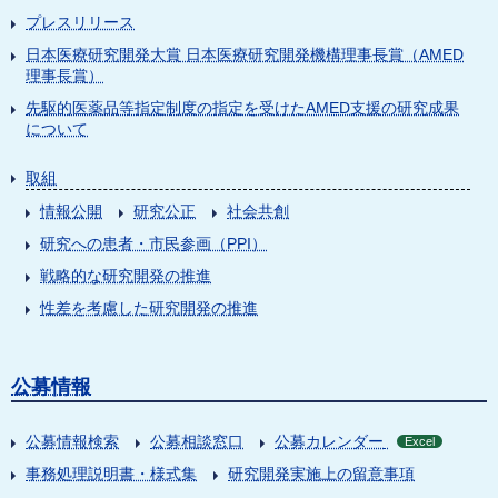
プレスリリース
日本医療研究開発大賞 日本医療研究開発機構理事長賞（AMED
理事長賞）
先駆的医薬品等指定制度の指定を受けたAMED支援の研究成果
について
取組
情報公開
研究公正
社会共創
研究への患者・市民参画（PPI）
戦略的な研究開発の推進
性差を考慮した研究開発の推進
公募情報
公募情報検索
公募相談窓口
公募カレンダー
Excel
事務処理説明書・様式集
研究開発実施上の留意事項