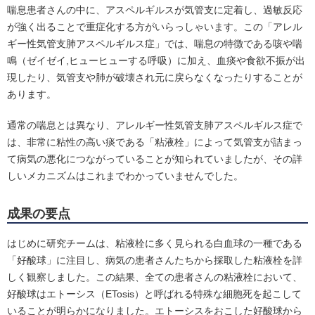
喘息患者さんの中に、アスペルギルスが気管支に定着し、過敏反応
が強く出ることで重症化する方がいらっしゃいます。この「アレル
ギー性気管支肺アスペルギルス症」では、喘息の特徴である咳や喘
鳴（ゼイゼイ,ヒューヒューする呼吸）に加え、血痰や食欲不振が出
現したり、気管支や肺が破壊され元に戻らなくなったりすることが
あります。
通常の喘息とは異なり、アレルギー性気管支肺アスペルギルス症で
は、非常に粘性の高い痰である「粘液栓」によって気管支が詰まっ
て病気の悪化につながっていることが知られていましたが、その詳
しいメカニズムはこれまでわかっていませんでした。
成果の要点
はじめに研究チームは、粘液栓に多く見られる白血球の一種である
「好酸球」に注目し、病気の患者さんたちから採取した粘液栓を詳
しく観察しました。この結果、全ての患者さんの粘液栓において、
好酸球はエトーシス（ETosis）と呼ばれる特殊な細胞死を起こして
いることが明らかになりました。エトーシスをおこした好酸球から