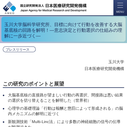
開
く
MENU
玉川大学脳科学研究所、目標に向けて行動を改善する大脳
基底核の回路を解明！―意志決定と行動選択の仕組みの理
解に一歩近づく―
プレスリリース
玉川大学
日本医療研究開発機構
この研究のポイントと展望
大脳基底核の直接路が望ましい行動の再選択、間接路は悪い結果
の選択を切り替えることを解明した（世界初）
心理学の基礎理論「行動は報酬と懲罰によって形成される」の脳
内メカニズムの解明に近づく
新観測技術「Multi‐Linc法」により多数の神経細胞の信号の伝導