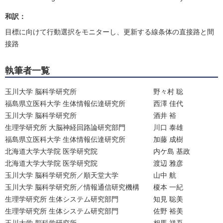
和訳：
目標に向けて行動選択をモニターし、更新する線条体の直接路と間
接路
執筆者一覧
玉川大学 脳科学研究所
野々村 聡
福島県立医科大学 生体情報伝達研究所
西澤 佳代
玉川大学 脳科学研究所
酒井 裕
生理学研究所 大脳神経回路論研究部門
川口 泰雄
福島県立医科大学 生体情報伝達研究所
加藤 成樹
北海道大学大学院 医学研究院
内ケ島 基政
北海道大学大学院 医学研究院
渡辺 雅彦
玉川大学 脳科学研究所／順天堂大学
山中 航
玉川大学 脳科学研究所／情報通信研究機構
榎本 一紀
生理学研究所 生体システム研究部門
知見 聡美
生理学研究所 生体システム研究部門
佐野 裕美
玉川大学 脳科学研究所
相馬 祥吾