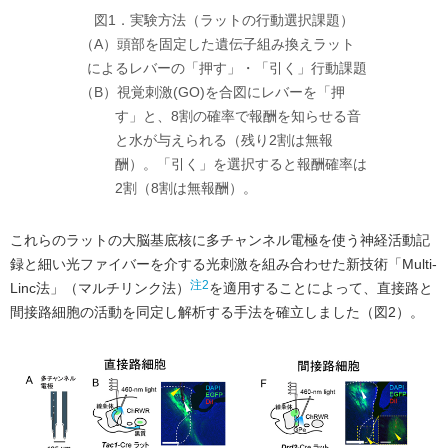
図1．実験方法（ラットの行動選択課題）
（A）
頭部を固定した遺伝子組み換えラット
によるレバーの「押す」・「引く」行動課題
（B）
視覚刺激(GO)を合図にレバーを「押
す」と、8割の確率で報酬を知らせる音
と水が与えられる（残り2割は無報
酬）。「引く」を選択すると報酬確率は
2割（8割は無報酬）。
これらのラットの大脳基底核に多チャンネル電極を使う神経活動記
録と細い光ファイバーを介する光刺激を組み合わせた新技術「Multi-
注2
Linc法」（マルチリンク法）
を適用することによって、直接路と
間接路細胞の活動を同定し解析する手法を確立しました（図2）。