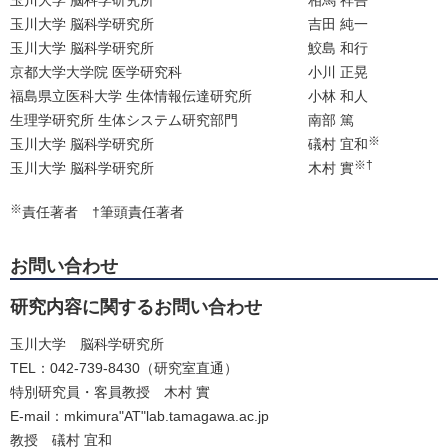
玉川大学 脳科学研究所
吉田 純一
玉川大学 脳科学研究所
鮫島 和行
京都大学大学院 医学研究科
小川 正晃
福島県立医科大学 生体情報伝達研究所
小林 和人
生理学研究所 生体システム研究部門
南部 篤
※
玉川大学 脳科学研究所
礒村 宜和
※†
玉川大学 脳科学研究所
木村 實
※
責任著者 †筆頭責任著者
お問い合わせ
研究内容に関するお問い合わせ
玉川大学 脳科学研究所
TEL：042-739-8430（研究室直通）
特別研究員・客員教授 木村 實
E-mail：mkimura"AT"lab.tamagawa.ac.jp
教授 礒村 宜和