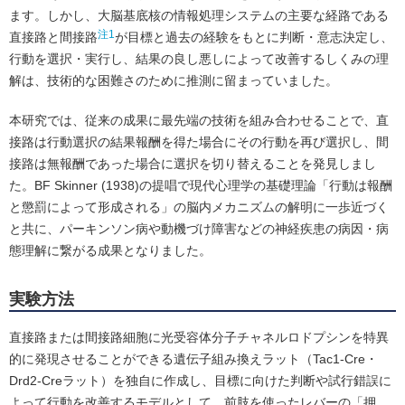
ます。しかし、大脳基底核の情報処理システムの主要な経路である
注1
直接路と間接路
が目標と過去の経験をもとに判断・意志決定し、
行動を選択・実行し、結果の良し悪しによって改善するしくみの理
解は、技術的な困難さのために推測に留まっていました。
本研究では、従来の成果に最先端の技術を組み合わせることで、直
接路は行動選択の結果報酬を得た場合にその行動を再び選択し、間
接路は無報酬であった場合に選択を切り替えることを発見しまし
た。BF Skinner (1938)の提唱で現代心理学の基礎理論「行動は報酬
と懲罰によって形成される」の脳内メカニズムの解明に一歩近づく
と共に、パーキンソン病や動機づけ障害などの神経疾患の病因・病
態理解に繋がる成果となりました。
実験方法
直接路または間接路細胞に光受容体分子チャネルロドプシンを特異
的に発現させることができる遺伝子組み換えラット（Tac1-Cre・
Drd2-Creラット）を独自に作成し、目標に向けた判断や試行錯誤に
よって行動を改善するモデルとして、前肢を使ったレバーの「押