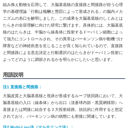
組み換え動物を応用して、大脳基底核の直接路と間接路が担う心理
学の基礎理論「行動は報酬と懲罰によって形成される」の脳内メカ
ニズムの糸口を解明しました。この成果を大脳基底核のしくみとは
たらきの全容理解に向けた研究に繋げます。具体的には、大脳基底
核のはたらきは、中脳から線条体に投射するドーパミン細胞によっ
て強力にコントロールされ、その異常はパーキンソン病や動機づけ
障害などの神経疾患を生じることが良く知られているので、直接路
と間接路による意志決定と行動選択のはたらきがドーパミン投射に
よってどのように調節されるかを明らかにしたいと思います。
用語説明
注1 直接路と間接路：
大脳皮質と大脳基底核と視床が形成するループ状回路において、大
脳基底核の入口（線条体）から出口（淡蒼球内節・黒質網様部）へ
直接または間接に結合する２大投射経路。拮抗的に作用すると想定
されており、パーキンソン病の病態にも密接に関連しています。
注2 Multi-Linc法（マルチリンク法）：