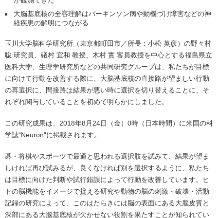
が観測できた
大脳基底核の全容理解はパーキンソン病や動機づけ障害などの神
経疾患の解明につながる
玉川大学脳科学研究所（東京都町田市／所長：小松 英彦）の野々村
聡 研究員、礒村 宜和 教授、木村 實 客員教授を中心とする福島県立
医科大学、生理学研究所などの共同研究グループは、私たちが目標
に向けて行動を改善する際に、大脳基底核の直接路が望ましい行動
の再選択に、間接路は結果が悪い時に選択を切り替えることに、そ
れぞれ関与していることを初めて明らかにしました。
この研究成果は、2018年8月24日（金）0時（日本時間）に米国の科
学誌“Neuron”に掲載されます。
碁・将棋やスポーツで最適と思われる選択肢を試みて、結果が望ま
しければ再び試みるが、良くなければ別を選択するように、私たち
は目標に向けた判断や試行錯誤によって行動を改善しています。ヒ
トの脳機能をイメージで捉える研究や動物の脳の刺激・破壊・活動
記録の研究によって、このはたらきには脳の表面にある大脳皮質と
深部にある大脳基底核が欠かせない役割を果たすことが知られてい