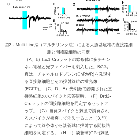
図2．Multi-Linc法（マルチリンク法）による大脳基底核の直接路細
胞と間接路細胞の同定
（A、B) Tac1-Creラットの線条体に多チャン
ネル電極と光ファイバーを刺入した。Bの写
真は、チャネルロドプシン(ChRWR)を発現す
る直接路細胞とその投射線維の蛍光像
(EGFP)。（C、D、E）光刺激で誘発された直
接路細胞のスパイクと応答潜時。（F）Drd2-
Creラットの間接路細胞を同定するセットア
ップ。（G）自発スパイクと刺激で誘発され
るスパイクが衝突して消失すること（矢印）
によって線条体から淡蒼球に投射する間接路
細胞を同定する。（H、I）淡蒼球(GPe)刺激