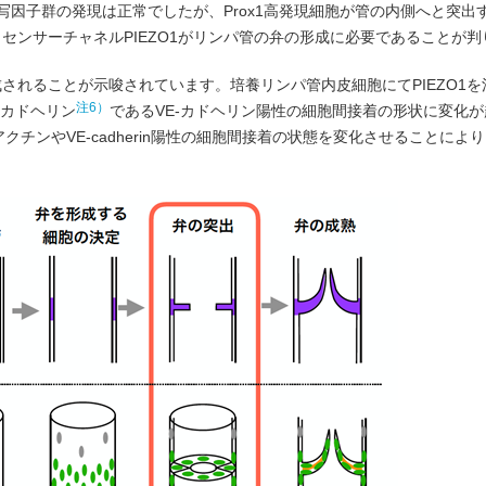
転写因子群の発現は正常でしたが、Prox1高発現細胞が管の内側へと突出
センサーチャネルPIEZO1がリンパ管の弁の形成に必要であることが判
されることが示唆されています。培養リンパ管内皮細胞にてPIEZO1を
注6）
カドヘリン
であるVE-カドヘリン陽性の細胞間接着の形状に変化
クチンやVE-cadherin陽性の細胞間接着の状態を変化させることによ