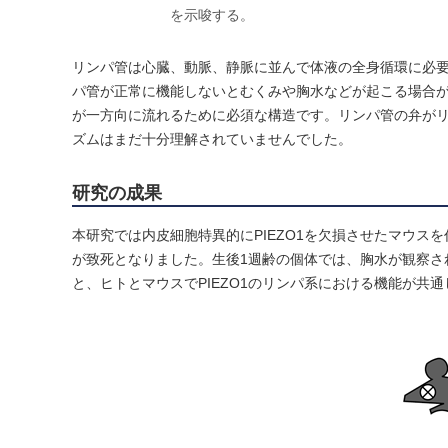
を示唆する。
リンパ管は心臓、動脈、静脈に並んで体液の全身循環に必
パ管が正常に機能しないとむくみや胸水などが起こる場合
が一方向に流れるために必須な構造です。リンパ管の弁が
ズムはまだ十分理解されていませんでした。
研究の成果
本研究では内皮細胞特異的にPIEZO1を欠損させたマウス
が致死となりました。生後1週齢の個体では、胸水が観察され
と、ヒトとマウスでPIEZO1のリンパ系における機能が共