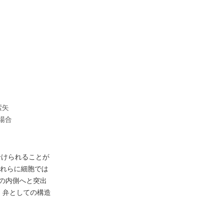
紫矢
場合
分けられることが
れらに細胞では
管の内側へと突出
、弁としての構造