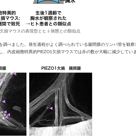
ZO1欠損マウスの表現型とヒト病態との類似点
構造を調べました。発生過程がよく調べられている腸間膜のリンパ管を観察
、内皮細胞特異的PIEZO1欠損マウスでは弁の数が大幅に減少してい