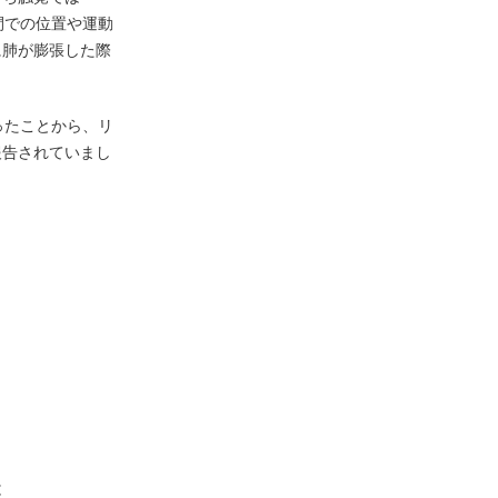
間での位置や運動
に肺が膨張した際
ったことから、リ
報告されていまし
と