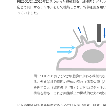
PIEZO1/2は2010年に見つかった機械刺激―細胞内シ
応じて開口するチャネルとして機能します。培養細胞を用いた
っていました。
図1：PIEZO1および2は細胞膜に加わる機械
る。例えば細胞周囲の液体の流れ（薄青矢印（
を押すこと（濃青矢印（右））がPIEZOチャネ
構造を持ち、これが細胞膜上の機械的な力の感
ヒトや動物が外界を感知するためには五感（視覚、聴覚、