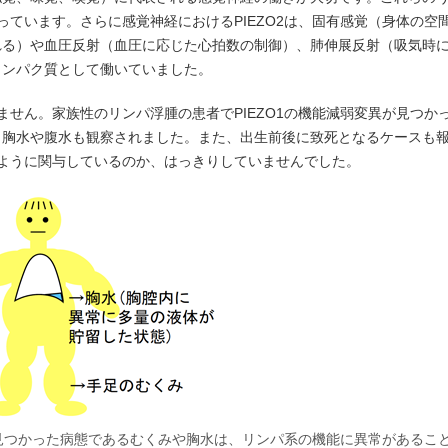
判っています。さらに感覚神経におけるPIEZO2は、固有感覚（身体の空
れる）や血圧反射（血圧に応じた心拍数の制御）、肺伸展反射（吸気時
タンパク質として働いていました。
いません。家族性のリンパ浮腫の患者でPIEZO1の機能減弱変異が見つか
、胸水や腹水も観察されました。また、出生前後に致死となるケースも
のように関与しているのか、はっきりしていませんでした。
者で見つかった病態であるむくみや胸水は、リンパ系の機能に異常があるこ