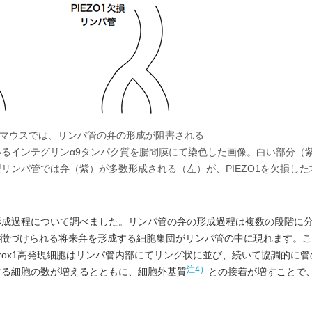
欠損マウスでは、リンパ管の弁の形成が阻害される
るインテグリンα9タンパク質を腸間膜にて染色した画像。白い部分（
リンパ管では弁（紫）が多数形成される（左）が、PIEZO1を欠損した
形成過程について調べました。リンパ管の弁の形成過程は複数の段階に
徴づけられる将来弁を形成する細胞集団がリンパ管の中に現れます。こ
rox1高発現細胞はリンパ管内部にてリング状に並び、続いて協調的に
注4）
する細胞の数が増えるとともに、細胞外基質
との接着が増すことで