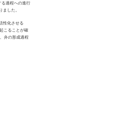
する過程への進行
りました。
活性化させる
が起こることが確
り、弁の形成過程