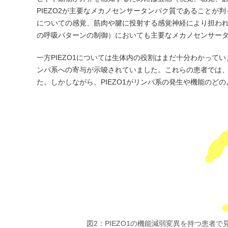
PIEZO2が主要なメカノセンサータンパク質であることが
についての感覚、筋肉や腱に投射する感覚神経により担わ
の呼吸パターンの制御）においても主要なメカノセンサー
一方PIEZO1については生体内の役割はまだ十分わかって
ンパ系への寄与が示唆されていました。これらの患者では
た。しかしながら、PIEZO1がリンパ系の発生や機能のど
図2：PIEZO1の機能減弱変異を持つ患