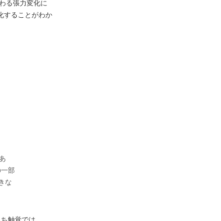
加わる張力変化に
化することがわか
あ
の一部
きな
うち触覚では