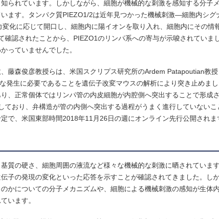
く知られています。しかしながら、細胞が機械的な刺激を感知する分子
ます。タンパク質PIEZO1/2は近年見つかった機械刺激―細胞内シグ
力変化に応じて開口し、細胞内に陽イオンを取り入れ、細胞内にその情
て確認されたことから、PIEZO1のリンパ系への寄与が示唆されていました
わかっていませんでした。
俊彦教授らは、米国スクリプス研究所のArdem Patapoutian教
正常な発生に必要であることを遺伝子改変マウスの解析により突き止めま
あり、正常個体ではリンパ管の内皮細胞が内腔側へ突出することで形成
減少しており、弁構造が管の内側へ突出する過程がうまく進行していないこ
で、米国東部時間2018年11月26日の週にオンライン先行公開されま
、基質の硬さ、細胞周囲の液流など様々な機械的な刺激に晒されていま
遺伝子の発現の変化といった応答を示すことが確認されてきました。し
るのかについての分子メカニズムや、細胞による機械刺激の感知が生体
れています。