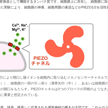
グナル変換器として機能するタンパク質です。細胞膜上に存在し、細胞膜に
実験により、細胞膜の伸展、細胞周囲の液流などがPIEZO1/2を活性
的な力により開口し陽イオンを細胞内に取り込むメカノセンサーチャネルで
左））、細胞膜の一部の引っ張り（濃青矢印（中））、あるいは細胞膜
ルの開口をもたらす。PIEZOチャネルは3つのプロペラの羽根のような大
知に重要と想定されている。
触覚、味覚、嗅覚）に代表される感覚神経の働きが大切です。これらの