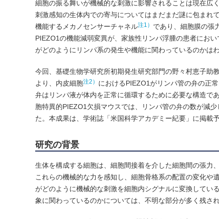
細胞の振る舞いが機械的な刺激に影響されることは現在広
刺激感知の生体内での寄与についてはまだまだ謎に包まれてい
注1）
機能するメカノセンサーチャネル
であり、細胞膜の張
PIEZO1の機能減弱変異が、家族性リンパ浮腫の患者におい
がどのようにリンパ系の発生や機能に関わっているのかは
今回、基礎生物学研究所初期発生研究部門の野々村恵子助教、藤森
注2）
より、内皮細胞
におけるPIEZO1がリンパ管の弁の
弁はリンパ液が体内を正常に循環するために必要な構造で
胞特異的PIEZO1欠損マウスでは、リンパ管の弁の数が
た。本成果は、学術誌「米国科学アカデミー紀要」に掲載予定
研究の背景
生体を構成する細胞は、細胞間接着を介した細胞間の張力
これらの機械的な力を感知し、細胞骨格系の配置の変化や
がどのように機械的な刺激を細胞内シグナルに変換してい
象に関わっているのかについては、不明な部分が多く残さ