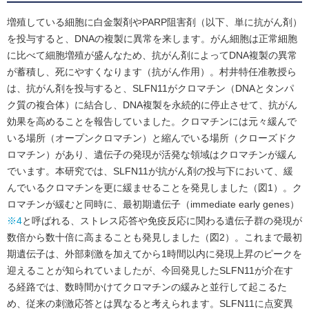
増殖している細胞に白金製剤やPARP阻害剤（以下、単に抗がん剤）
を投与すると、DNAの複製に異常を来します。がん細胞は正常細胞
に比べて細胞増殖が盛んなため、抗がん剤によってDNA複製の異常
が蓄積し、死にやすくなります（抗がん作用）。村井特任准教授ら
は、抗がん剤を投与すると、SLFN11がクロマチン（DNAとタンパ
ク質の複合体）に結合し、DNA複製を永続的に停止させて、抗がん
効果を高めることを報告していました。クロマチンには元々緩んで
いる場所（オープンクロマチン）と縮んでいる場所（クローズドク
ロマチン）があり、遺伝子の発現が活発な領域はクロマチンが緩ん
でいます。本研究では、SLFN11が抗がん剤の投与下において、緩
んでいるクロマチンを更に緩ませることを発見しました（図1）。ク
ロマチンが緩むと同時に、最初期遺伝子（immediate early genes）
※4
と呼ばれる、ストレス応答や免疫反応に関わる遺伝子群の発現が
数倍から数十倍に高まることも発見しました（図2）。これまで最初
期遺伝子は、外部刺激を加えてから1時間以内に発現上昇のピークを
迎えることが知られていましたが、今回発見したSLFN11が介在す
る経路では、数時間かけてクロマチンの緩みと並行して起こるた
め、従来の刺激応答とは異なると考えられます。SLFN11に点変異