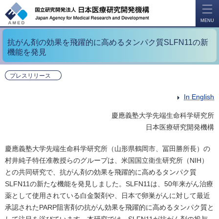
開
く
MENU
抗がん剤の効果を飛躍的に高めるタンパク質SLFN11の新
機能を発見
プレスリリース
In English
慶應義塾大学先端生命科学研究所
日本医療研究開発機構
慶應義塾大学先端生命科学研究所（山形県鶴岡市、冨田勝所長）の
村井純子特任准教授らのグループは、米国国立衛生研究所（NIH）
との共同研究で、抗がん剤の効果を飛躍的に高めるタンパク質
SLFN11の新たな機能を発見しました。SLFN11は、50年来がん治療
薬として使用されている白金製剤や、日本で卵巣がんに対して最近
承認されたPARP阻害剤の抗がん効果を飛躍的に高めるタンパク質と