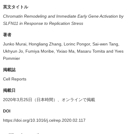
英文タイトル
Chromatin Remodeling and Immediate Early Gene Activation by
SLFN11 in Response to Replication Stress
著者
Junko Murai, Hongliang Zhang, Lorinc Pongor, Sai-wen Tang,
Ukhyun Jo, Fumiya Moribe, Yixiao Ma, Masaru Tomita and Yves
Pommier
掲載誌
Cell Reports
掲載日
2020年3月25日（日本時間）、オンラインで掲載
DOI
https://doi.org/10.1016/j.celrep.2020.02.117