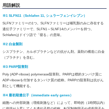
用語解説
※1 SLFN11（Schlafen 11, シュラーフェンイレブン）
SLFNファミリーの1つ。SLFNファミリーは哺乳類のみに存在する
遺伝子ファミリーで、SLFN1～SLNF14のメンバーを持つ。
Schlafenはドイツ語で「寝る」の意味。
※2 白金製剤
シスプラチン、カルボプラチンなどの抗がん剤。薬剤の構造に白金
（プラチナ）を含む。
※3 PARP阻害剤
Poly (ADP-ribose) polymerase阻害剤。PARPは標的タンパク質に
ADP-riboseを付加するタンパク質の総称。PARPの阻害剤は抗がん
剤として機能する。
※4 最初期遺伝子（immediate early genes）
細胞への外部刺激（増殖刺激など）によって、即時的（1時間以内）
に発現が上昇してくる遺伝子群の総称。転写制御因子や成長因子を