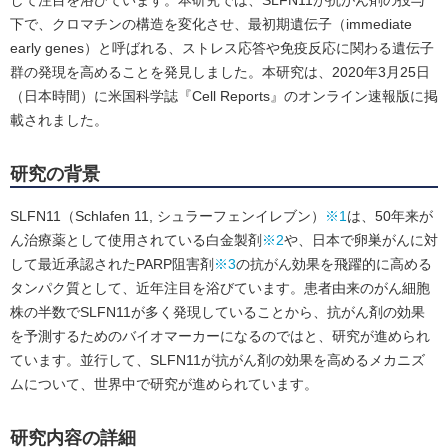
して注目を浴びています。本研究では、SLFN11が抗がん剤の投与
下で、クロマチンの構造を変化させ、最初期遺伝子（immediate
early genes）と呼ばれる、ストレス応答や免疫反応に関わる遺伝子
群の発現を高めることを発見しました。本研究は、2020年3月25日
（日本時間）に米国科学誌『Cell Reports』のオンライン速報版に掲
載されました。
研究の背景
SLFN11（Schlafen 11, シュラーフェンイレブン）
※1
は、50年来が
ん治療薬として使用されている白金製剤
※2
や、日本で卵巣がんに対
して最近承認されたPARP阻害剤
※3
の抗がん効果を飛躍的に高める
タンパク質として、近年注目を浴びています。患者由来のがん細胞
株の半数でSLFN11が多く発現していることから、抗がん剤の効果
を予測するためのバイオマーカーになるのではと、研究が進められ
ています。並行して、SLFN11が抗がん剤の効果を高めるメカニズ
ムについて、世界中で研究が進められています。
研究内容の詳細