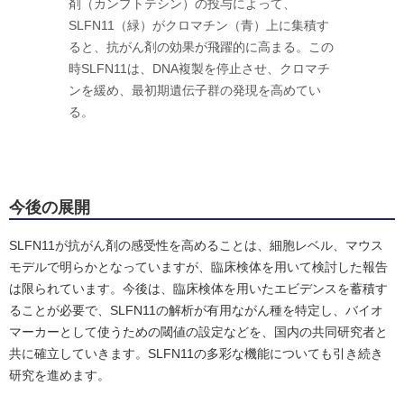
剤（カンプトテシン）の投与によって、
SLFN11（緑）がクロマチン（青）上に集積す
ると、抗がん剤の効果が飛躍的に高まる。この
時SLFN11は、DNA複製を停止させ、クロマチ
ンを緩め、最初期遺伝子群の発現を高めてい
る。
今後の展開
SLFN11が抗がん剤の感受性を高めることは、細胞レベル、マウス
モデルで明らかとなっていますが、臨床検体を用いて検討した報告
は限られています。今後は、臨床検体を用いたエビデンスを蓄積す
ることが必要で、SLFN11の解析が有用ながん種を特定し、バイオ
マーカーとして使うための閾値の設定などを、国内の共同研究者と
共に確立していきます。SLFN11の多彩な機能についても引き続き
研究を進めます。