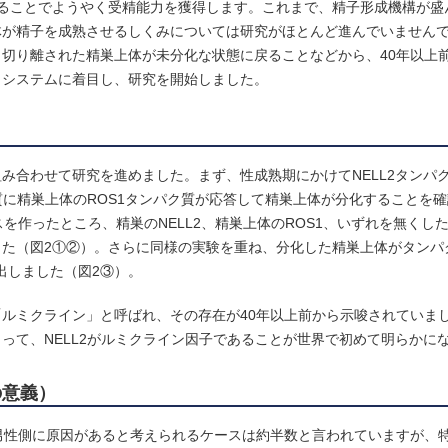
ることでようやく受精能力を獲得します。これまで、精子形成機構が盛
体が精子を成熟させるしくみについては研究がほとんど進んでいません
切り離された精巣上体が未分化な状態に戻ることなどから、40年以上
」システムに着目し、研究を開始しました。
み合わせて研究を進めました。まず、性成熟期にかけてNELL2タンパ
質に精巣上体のROS1タンパク質が応答して精巣上体が分化することを
を作ったところ、精巣のNELL2、精巣上体のROS1、いずれを無くし
た（図2①②）。さらに同様の実験を重ね、分化した精巣上体がタンパ
出しました（図2③）。
ルミクライン」と呼ばれ、その存在が40年以上前から示唆されていま
って、NELL2がルミクライン因子であることが世界で初めて明らかに
の意義）
男性側に原因があると考えられるケースは約半数と言われていますが、