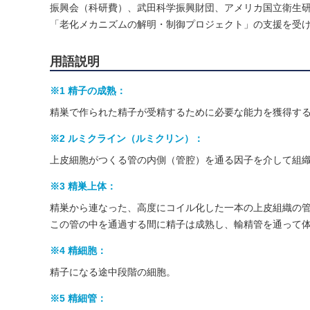
振興会（科研費）、武田科学振興財団、アメリカ国立衛生研究
「老化メカニズムの解明・制御プロジェクト」の支援を受
用語説明
※1 精子の成熟：
精巣で作られた精子が受精するために必要な能力を獲得す
※2 ルミクライン（ルミクリン）：
上皮細胞がつくる管の内側（管腔）を通る因子を介して組
※3 精巣上体：
精巣から連なった、高度にコイル化した一本の上皮組織の
この管の中を通過する間に精子は成熟し、輸精管を通って
※4 精細胞：
精子になる途中段階の細胞。
※5 精細管：