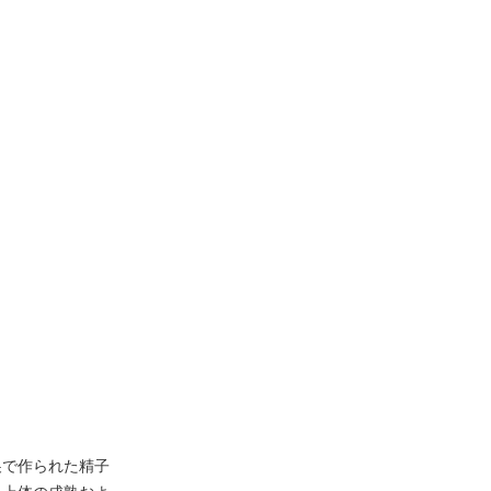
巣で作られた精子