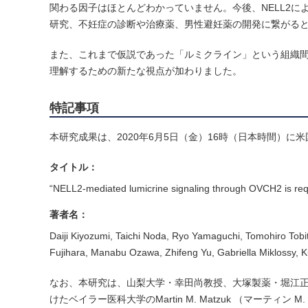
関わる因子はほとんどわかっていません。今後、NELL2
研究、不妊症の診断や治療薬、男性避妊薬の開発に繋がる
また、これまで仮説であった「ルミクライン」という組織
理解するための新たな視点が加わりました。
特記事項
本研究成果は、2020年6月5日（金）16時（日本時間）に米
タイトル：
“NELL2-mediated lumicrine signaling through OVCH2 is requir
著者名：
Daiji Kiyozumi, Taichi Noda, Ryo Yamaguchi, Tomohiro Tob
Fujihara, Manabu Ozawa, Zhifeng Yu, Gabriella Miklossy, 
なお、本研究は、山梨大学・幸田尚教授、大塚製薬・堀江
けたベイラー医科大学のMartin M. Matzuk （マー