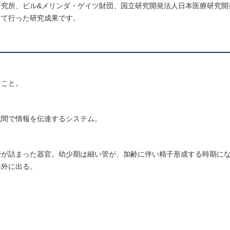
所、ビル&メリンダ・ゲイツ財団、国立研究開発法人日本医療研究開発機
けて行った研究成果です。
ること。
織間で情報を伝達するシステム。
管が詰まった器官。幼少期は細い管が、加齢に伴い精子形成する時期に
体外に出る。