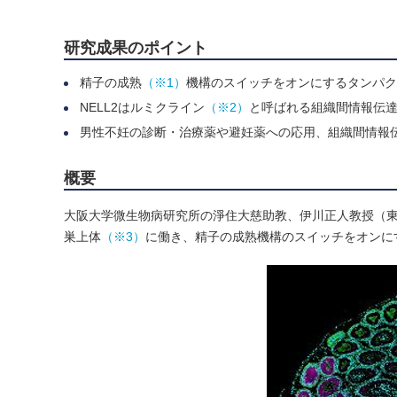
研究成果のポイント
精子の成熟
（※1）
機構のスイッチをオンにするタンパク質
NELL2はルミクライン
（※2）
と呼ばれる組織間情報伝
男性不妊の診断・治療薬や避妊薬への応用、組織間情報
概要
大阪大学微生物病研究所の淨住大慈助教、伊川正人教授（東
巣上体
（※3）
に働き、精子の成熟機構のスイッチをオンに