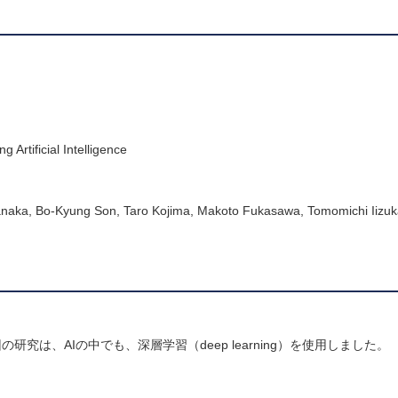
Artificial Intelligence
ka, Bo‐Kyung Son, Taro Kojima, Makoto Fukasawa, Tomomichi Iizuk
は、AIの中でも、深層学習（deep learning）を使用しました。