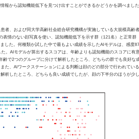
の情報から認知機能低下を見つけ出すことができるかどうかを調べまし
る患者、および同大学高齢社会総合研究機構が実施している大規模高齢
表情のない顔写真を使い、認知機能低下を示す群（121名）と正常群（
ました。何種類か試した中で最もよい成績を示したAIモデルは、感度87
きました。AIモデルが算出するスコアは、年齢よりも認知機能のスコアに有
年齢で2つのグループに分けて解析したところ、どちらの群でも良好な
また、AIワークステーションによる判断は顔のどの部分で行われてい
て解析したところ、どちらも良い成績でしたが、顔の下半分のほうが少