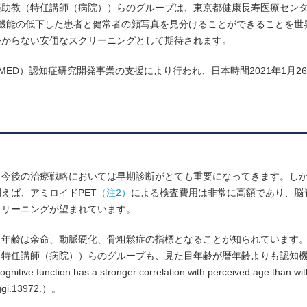
美助教（特任講師（病院））らのグループは、東京都健康長寿医療セン
機能の低下した患者と健常者の顔写真を見分けることができることを世
かからない安価なスクリーニングとして期待されます。
ED）認知症研究開発事業の支援により行われ、日本時間2021年1月2
、今後の治療戦略においては早期診断がとても重要になってきます。し
えば、アミロイドPET
（注2）
による検査費用は非常に高額であり、脳
クリーニングが望まれています。
目年齢は余命、動脈硬化、骨粗鬆症の指標となることが知られています
（特任講師（病院））らのグループも、見た目年齢が暦年齢よりも認知
ction has a stronger correlation with perceived age than with
1/ggi.13972.）。