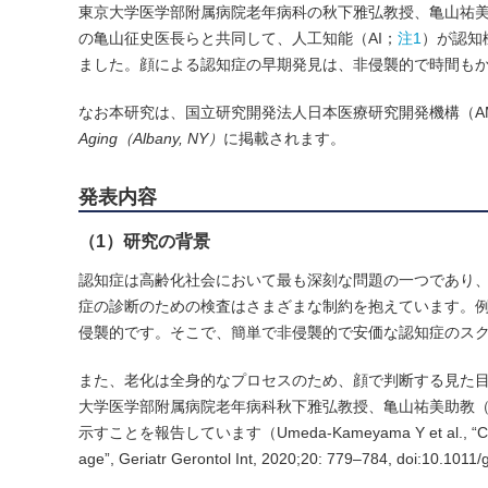
東京大学医学部附属病院老年病科の秋下雅弘教授、亀山祐
の亀山征史医長らと共同して、人工知能（AI；
注1
）が認知
ました。顔による認知症の早期発見は、非侵襲的で時間も
なお本研究は、国立研究開発法人日本医療研究開発機構（AM
Aging（Albany, NY）
に掲載されます。
発表内容
（1）研究の背景
認知症は高齢化社会において最も深刻な問題の一つであり
症の診断のための検査はさまざまな制約を抱えています。例
侵襲的です。そこで、簡単で非侵襲的で安価な認知症のス
また、老化は全身的なプロセスのため、顔で判断する見た
大学医学部附属病院老年病科秋下雅弘教授、亀山祐美助教
示すことを報告しています（Umeda-Kameyama Y et al., “Cognitive fun
age”, Geriatr Gerontol Int, 2020;20: 779–784, doi:10.101