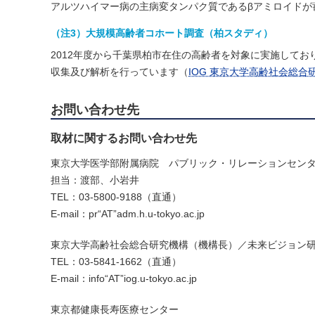
アルツハイマー病の主病変タンパク質であるβアミロイドが
（注3）大規模高齢者コホート調査（柏スタディ）
2012年度から千葉県柏市在住の高齢者を対象に実施して
収集及び解析を行っています（
IOG 東京大学高齢社会総
お問い合わせ先
取材に関するお問い合わせ先
東京大学医学部附属病院 パブリック・リレーションセン
担当：渡部、小岩井
TEL：03-5800-9188（直通）
E-mail：pr“AT”adm.h.u-tokyo.ac.jp
東京大学高齢社会総合研究機構（機構長）／未来ビジョン
TEL：03-5841-1662（直通）
E-mail：info“AT”iog.u-tokyo.ac.jp
東京都健康長寿医療センター