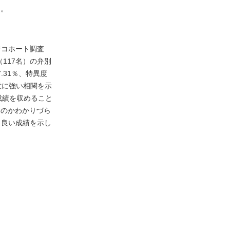
た。
者コホート調査
117名）の弁別
.31％、特異度
意に強い相関を示
成績を収めること
るのかわかりづら
し良い成績を示し