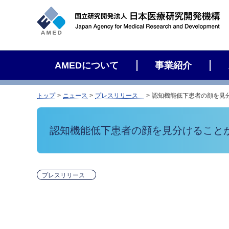
サ
イ
ト
内
検
AMEDについて
事業紹介
索
トップ
ニュース
プレスリリース
認知機能低下患者の顔を見分
認知機能低下患者の顔を見分けることが
プレスリリース