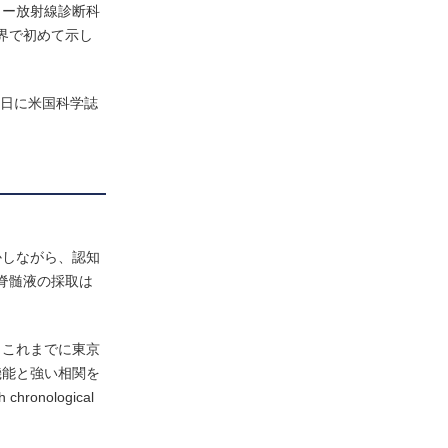
ター放射線診断科
界で初めて示し
6日に米国科学誌
かしながら、認知
脊髄液の採取は
。これまでに東京
機能と強い相関を
 chronological