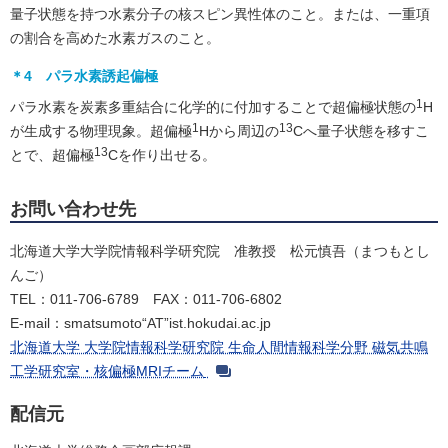
量子状態を持つ水素分子の核スピン異性体のこと。または、一重項
の割合を高めた水素ガスのこと。
＊4 パラ水素誘起偏極
1
パラ水素を炭素多重結合に化学的に付加することで超偏極状態の
H
1
13
が生成する物理現象。超偏極
Hから周辺の
Cへ量子状態を移すこ
13
とで、超偏極
Cを作り出せる。
お問い合わせ先
北海道大学大学院情報科学研究院 准教授 松元慎吾（まつもとし
んご）
TEL：011-706-6789 FAX：011-706-6802
E-mail：smatsumoto“AT”ist.hokudai.ac.jp
北海道大学 大学院情報科学研究院 生命人間情報科学分野 磁気共鳴
工学研究室・核偏極MRIチーム
配信元