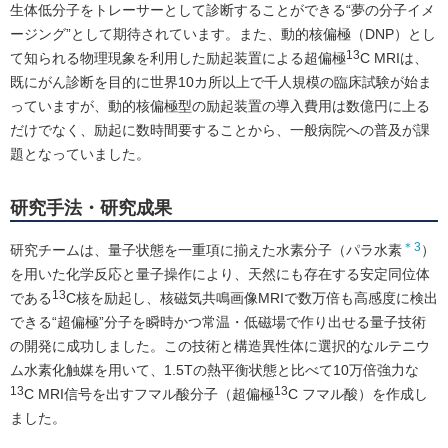
生体低分子をトレーサーとして診断することができる“夢の分子イメ
ージング”として期待されています。また、動的核偏極（DNP）とし
13
て知られる物理現象を利用した励起装置による超偏極
C MRIは、
既にがん診断を目的に世界10カ所以上で千人規模の臨床試験が始ま
っていますが、動的核偏極型の励起装置の導入費用は数億円に上る
だけでなく、励起に数時間要することから、一般病院への普及が課
題となっていました。
研究手法・研究成果
＊3
研究チームは、量子状態を一重項に揃えた水素分子（パラ水素
）
を用いた化学反応と量子操作により、天然にも存在する安定同位体
13
である
C核を励起し、核磁気共鳴画像MRIで数万倍も高感度に検出
できる“超偏極”分子を瞬時かつ常温・低磁場で作り出せる量子技術
の開発に成功しました。この技術と構造異性体に選択的なルテニウ
ム水素化触媒を用いて、1.5Tの熱平衡状態と比べて10万倍強力な
13
13
C MRI信号を出すフマル酸分子（超偏極
C フマル酸）を作成し
ました。