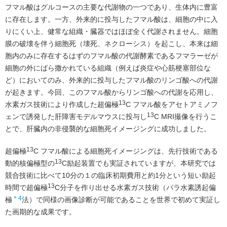
フマル酸はグルコースの主要な代謝物の一つであり、生体内に豊富
に存在します。一方、外来的に投与したフマル酸は、細胞の中に入
りにくい上、健常な組織・臓器ではほぼ全く代謝されません。細胞
膜の破壊を伴う細胞死（壊死、ネクローシス）を起こし、本来は細
胞内のみに存在するはずのフマル酸の代謝酵素であるフマラーゼが
細胞の外にばら撒かれている組織（例えば炎症や心筋梗塞部位な
ど）においてのみ、外来的に投与したフマル酸のリンゴ酸への代謝
が起きます。今回、このフマル酸からリンゴ酸への代謝を応用し、
13
水素ガス技術により作成した超偏極
C フマル酸をアセトアミノフ
13
ェンで誘発した肝障害モデルマウスに投与し
C MRI撮像を行うこ
とで、肝臓内の非侵襲的な細胞死イメージングに成功しました。
13
超偏極
C フマル酸による細胞死イメージングは、先行技術である
13
動的核偏極型の
C励起装置でも実証されていますが、本研究では
競合技術に比べて10分の１の臨床初期費用と約1分という短い励起
13
時間で超偏極
C分子を作り出せる水素ガス技術（パラ水素誘起偏
＊4
極
法）で同様の画像診断が可能であることを世界で初めて実証し
た画期的な成果です。