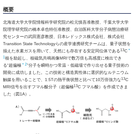
概要
北海道大学大学院情報科学研究院の松元慎吾准教授、千葉大学大学
院理学研究院の橋本卓也特任准教授、自治医科大学分子病態治療研
究センターの武田憲彦教授、日本レドックス株式会社、株式会社
Transition State Technologyらの産学連携研究チームは、量子状態を
13
＊
揃えた水素ガスを用いて、天然にも存在する安定同位体である
C
1
核を励起し、核磁気共鳴画像MRIで数万倍も高感度に検出でき
＊2
る“超偏極
”分子を瞬時かつ常温・低磁場で作り出せる量子技術の
開発に成功しました。この技術と構造異性体に選択的なルテニウム
13
触媒を用いることで、1.5Tの熱平衡状態と比べて10万倍強力な
C
13
MRI信号を出すフマル酸分子（超偏極
C フマル酸）を作成できま
した（図1A）。