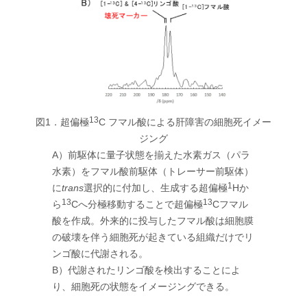
13
図1．超偏極
C フマル酸による肝障害の細胞死イメー
ジング
A）前駆体に量子状態を揃えた水素ガス（パラ
水素）をフマル酸前駆体（トレーサー前駆体）
1
に
trans
選択的に付加し、生成する超偏極
Hか
13
13
ら
Cへ分極移動することで超偏極
Cフマル
酸を作成。外来的に投与したフマル酸は細胞膜
の破壊を伴う細胞死が起きている組織だけでリ
ンゴ酸に代謝される。
B）代謝されたリンゴ酸を検出することによ
り、細胞死の状態をイメージングできる。