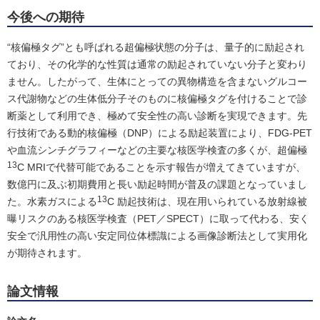
今後への期待
“核偏極タグ”とも呼ばれる超偏極状態の分子は、量子的に励起され
ており、その化学的な性質は通常の励起されていない分子と変わり
ません。したがって、生体にとっての異物構造を含まないグルコー
ス代謝物などの生体低分子そのものに核偏極タグを付けることで診
断薬として利用でき、極めて安全性の高い診断を実現できます。先
行技術である動的核偏極（DNP）による励起装置により、FDG-PET
や血流シンチグラフィーなどの主要な核医学検査の多くが、超偏極
13
C MRIで代替可能であることを示す報告が増えてきていますが、
数億円に及ぶ初期費用と長い励起時間が普及の課題となっていまし
13
た。水素ガスによる
C 励起技術は、現在用いられている放射線被
曝リスクのある核医学検査（PET／SPECT）に取って代わる、安く
安全で汎用性の高い安定同位体標識による画像診断法として実用化
が期待されます。
論文情報