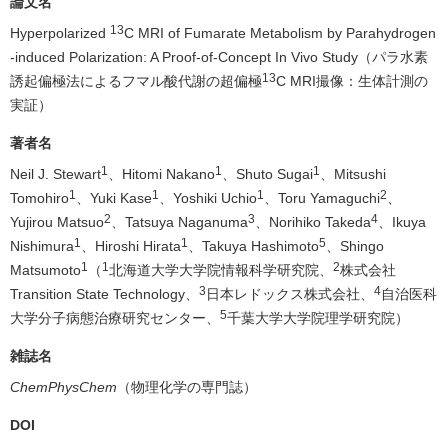
論文名
13
Hyperpolarized
C MRI of Fumarate Metabolism by Parahydrogen
-induced Polarization: A Proof-of-Concept In Vivo Study（パラ水素
13
誘起偏極法によるフマル酸代謝の超偏極
C MRI撮像：生体計測の
実証）
著者名
1
1
1
Neil J. Stewart
、Hitomi Nakano
、Shuto Sugai
、Mitsushi
1
1
1
2
Tomohiro
、Yuki Kase
、Yoshiki Uchio
、Toru Yamaguchi
、
2
3
4
Yujirou Matsuo
、Tatsuya Naganuma
、Norihiko Takeda
、Ikuya
1
1
5
Nishimura
、Hiroshi Hirata
、Takuya Hashimoto
、Shingo
1
1
2
Matsumoto
（
北海道大学大学院情報科学研究院、
株式会社
3
4
Transition State Technology、
日本レドックス株式会社、
自治医科
5
大学分子病態治療研究センター、
千葉大学大学院理学研究院）
雑誌名
ChemPhysChem
（物理化学の専門誌）
DOI