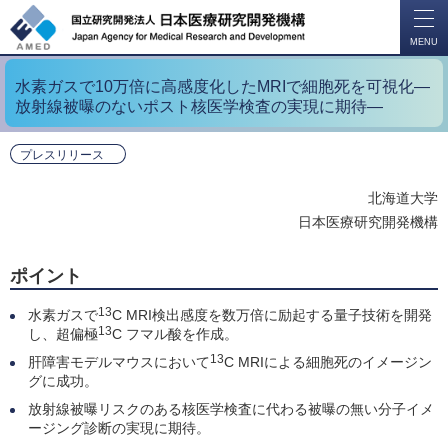
開
く
MENU
水素ガスで10万倍に高感度化したMRIで細胞死を可視化―
放射線被曝のないポスト核医学検査の実現に期待―
プレスリリース
北海道大学
日本医療研究開発機構
ポイント
13
水素ガスで
C MRI検出感度を数万倍に励起する量子技術を開発
13
し、超偏極
C フマル酸を作成。
13
肝障害モデルマウスにおいて
C MRIによる細胞死のイメージン
グに成功。
放射線被曝リスクのある核医学検査に代わる被曝の無い分子イメ
ージング診断の実現に期待。