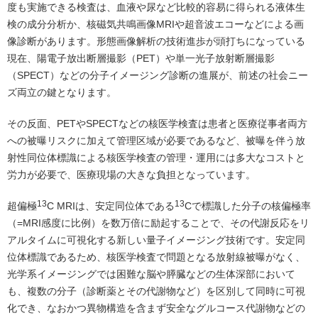
度も実施できる検査は、血液や尿など比較的容易に得られる液体生
検の成分分析か、核磁気共鳴画像MRIや超音波エコーなどによる画
像診断があります。形態画像解析の技術進歩が頭打ちになっている
現在、陽電子放出断層撮影（PET）や単一光子放射断層撮影
（SPECT）などの分子イメージング診断の進展が、前述の社会ニー
ズ両立の鍵となります。
その反面、PETやSPECTなどの核医学検査は患者と医療従事者両方
への被曝リスクに加えて管理区域が必要であるなど、被曝を伴う放
射性同位体標識による核医学検査の管理・運用には多大なコストと
労力が必要で、医療現場の大きな負担となっています。
13
13
超偏極
C MRIは、安定同位体である
Cで標識した分子の核偏極率
（=MRI感度に比例）を数万倍に励起することで、その代謝反応をリ
アルタイムに可視化する新しい量子イメージング技術です。安定同
位体標識であるため、核医学検査で問題となる放射線被曝がなく、
光学系イメージングでは困難な脳や膵臓などの生体深部において
も、複数の分子（診断薬とその代謝物など）を区別して同時に可視
化でき、なおかつ異物構造を含まず安全なグルコース代謝物などの