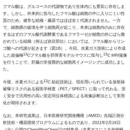
フマル酸は、グルコースの代謝物であり生体内にも豊富に存在しま
す。しかし、外来的に投与したフマル酸は細胞の中に入りにくい性
質のため、健常な組織・臓器ではほぼ全く代謝されません。一方
で、細胞膜の破壊を伴う細胞死が起こり、本来は細胞内のみに存在
するはずのフマル酸代謝酵素であるフマラーゼが細胞の外にばら撒
かれている組織（例えば炎症部位）においては、フマル酸からリン
ゴ酸への代謝が起きます（図1B）。今回、水素ガス技術により作成
13
13
した超偏極
Cフマル酸を肝障害モデルマウスに投与し
C MRI撮像
を行うことで、肝臓の非侵襲的な細胞死イメージングに成功しまし
た。
13
今後、水素ガスによる
C 励起技術は、現在用いられている放射線
被曝リスクのある核医学検査（PET／SPECT）に取って代わる、安
く安全で汎用性の高い安定同位体標識による画像診断法として実用
化が期待されます。
なお、本研究成果は、日本医療研究開発機構（AMED）先端計測分
析技術・機器開発プログラムによるものであり、2021年2月16日
（火）公開の
ChemPhysChem
誌の特集号（水素ガスによる超偏極