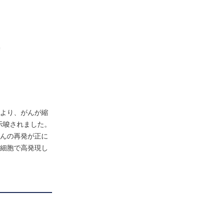
無
により、がんが縮
示唆されました。
がんの再発が正に
性細胞で高発現し