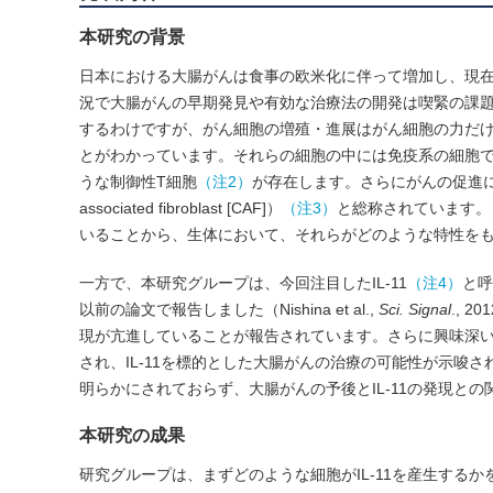
本研究の背景
日本における大腸がんは食事の欧米化に伴って増加し、現在
況で大腸がんの早期発見や有効な治療法の開発は喫緊の課
するわけですが、がん細胞の増殖・進展はがん細胞の力だ
とがわかっています。それらの細胞の中には免疫系の細胞
うな制御性T細胞
（注2）
が存在します。さらにがんの促進に
associated fibroblast [CAF]）
（注3）
と総称されています。
いることから、生体において、それらがどのような特性を
一方で、本研究グループは、今回注目したIL-11
（注4）
と呼
以前の論文で報告しました（Nishina et al.,
Sci. Signal
., 
現が亢進していることが報告されています。さらに興味深い
され、IL-11を標的とした大腸がんの治療の可能性が示唆さ
明らかにされておらず、大腸がんの予後とIL-11の発現と
本研究の成果
研究グループは、まずどのような細胞がIL-11を産生するかを