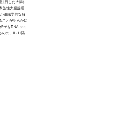
回注目した大腸に
家族性大腸腺腫
とが組織学的な解
あることが明らかに
子をRNA-seq
の、IL-11陽