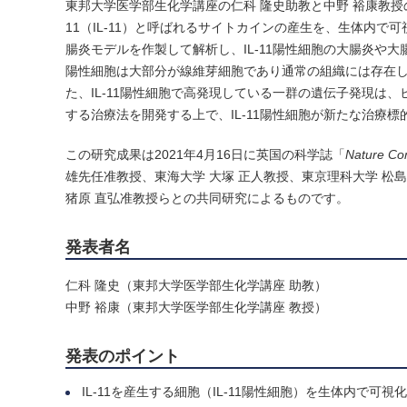
東邦大学医学部生化学講座の仁科 隆史助教と中野 裕康教
11（IL-11）と呼ばれるサイトカインの産生を、生体内
腸炎モデルを作製して解析し、IL-11陽性細胞の大腸炎や大
陽性細胞は大部分が線維芽細胞であり通常の組織には存在
た、IL-11陽性細胞で高発現している一群の遺伝子発現
する治療法を開発する上で、IL-11陽性細胞が新たな治療
この研究成果は2021年4月16日に英国の科学誌「
Nature Co
雄先任准教授、東海大学 大塚 正人教授、東京理科大学 松
猪原 直弘准教授らとの共同研究によるものです。
発表者名
仁科 隆史（東邦大学医学部生化学講座 助教）
中野 裕康（東邦大学医学部生化学講座 教授）
発表のポイント
IL-11を産生する細胞（IL-11陽性細胞）を生体内で可