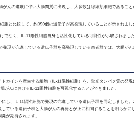
や大腸がんの進展に伴い大腸間質に出現し、大多数は線維芽細胞であること
線維芽細胞と比較して、約350個の遺伝子が高発現していることが示されまし
胞だけでなく、IL-11陽性細胞自身も活性化している可能性が示唆されまし
細胞で発現が亢進している遺伝子群を高発現している患者群では、大腸がん
イトカインを産生する細胞（IL-11陽性細胞）を、蛍光タンパク質の発
腸がんにおけるIL-11陽性細胞を可視化することができました。
かにし、IL-11陽性細胞で発現の亢進している遺伝子群を同定しました
高発現している遺伝子群と大腸がんの再発とが正に相関することを明らかに
の開発が期待されます。