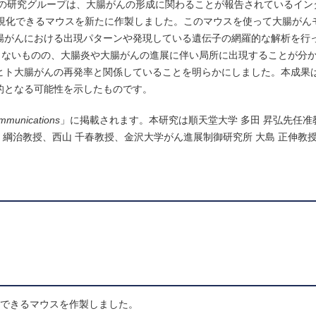
授の研究グループは、大腸がんの形成に関わることが報告されているイン
で可視化できるマウスを新たに作製しました。このマウスを使って大腸がん
腸がんにおける出現パターンや発現している遺伝子の網羅的な解析を行った
しないものの、大腸炎や大腸がんの進展に伴い局所に出現することが分
は、ヒト大腸がんの再発率と関係していることを明らかにしました。本成果
標的となる可能性を示したものです。
mmunications
」に掲載されます。本研究は順天堂大学 多田 昇弘先任准
島 綱治教授、西山 千春教授、金沢大学がん進展制御研究所 大島 正伸教
視化できるマウスを作製しました。