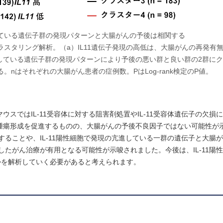
発現している遺伝子群の発現パターンと大腸がんの予後は相関する
スタリング解析。（a）IL11遺伝子発現の高低は、大腸がんの再発有
発現している遺伝子群の発現パターンにより予後の悪い群と良い群の2群にク
nはそれぞれの大腸がん患者の症例数。PはLog-rank検定のP値。
ウスではIL-11受容体に対する阻害剤処置やIL-11受容体遺伝子の欠損
1は腫瘍形成を促進するものの、大腸がんの予後不良因子ではない可能性が
産生することや、IL-11陽性細胞で発現の亢進している一群の遺伝子と大腸
的としたがん治療が有用となる可能性が示唆されました。今後は、IL-11陽
かを解析していく必要があると考えられます。