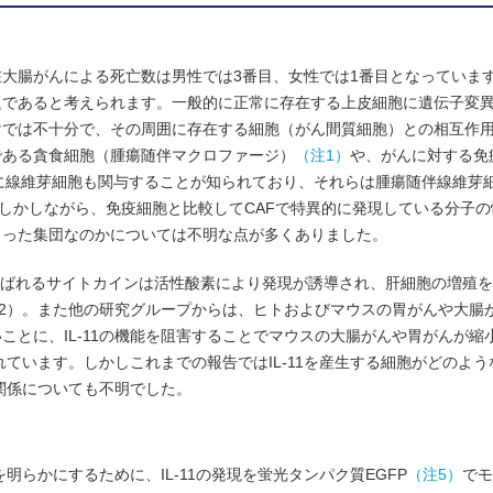
大腸がんによる死亡数は男性では3番目、女性では1番目となっていま
題であると考えられます。一般的に正常に存在する上皮細胞に遺伝子変
けでは不十分で、その周囲に存在する細胞（がん間質細胞）との相互作
である貪食細胞（腫瘍随伴マクロファージ）
（注1）
や、がんに対する免
線維芽細胞も関与することが知られており、それらは腫瘍随伴線維芽細胞（
しかしながら、免疫細胞と比較してCAFで特異的に発現している分子の
もった集団なのかについては不明な点が多くありました。
ばれるサイトカインは活性酸素により発現が誘導され、肝細胞の増殖を
2012）。また他の研究グループからは、ヒトおよびマウスの胃がんや大腸がん
ことに、IL-11の機能を阻害することでマウスの大腸がんや胃がんが縮
れています。しかしこれまでの報告ではIL-11を産生する細胞がどのよ
の関係についても不明でした。
明らかにするために、IL-11の発現を蛍光タンパク質EGFP
（注5）
でモ