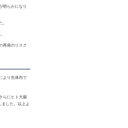
が明らかになり
た。
た。
の再発のリスク
現により生体内で
。さらにヒト大腸
しました。以上よ