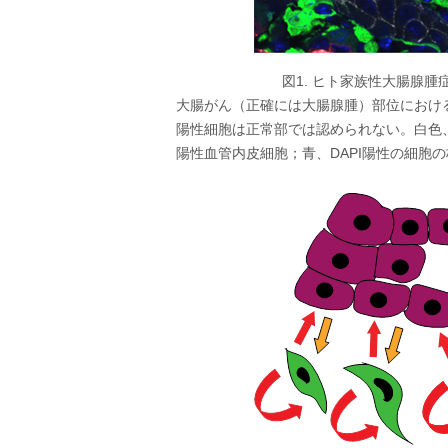
図1. ヒト家族性大腸腺腫
大腸がん（正確には大腸腺腫）部位における
陽性細胞は正常部では認められない。白色、E-ca
陽性血管内皮細胞；青、DAPI陽性の細胞