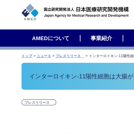
サ
イ
ト
内
検
AMEDについて
事業紹介
索
トップ
ニュース
プレスリリース
インターロイキン-11陽性
インターロイキン-11陽性細胞は大腸
プレスリリース