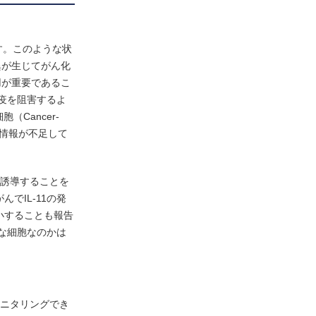
す。このような状
異が生じてがん化
用が重要であるこ
疫を阻害するよ
Cancer-
情報が不足して
誘導することを
でIL-11の発
小することも報告
うな細胞なのかは
ニタリングでき