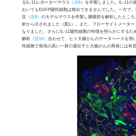
るIL-11レポーターマウス
（注6）
を作製しました。IL-1
おいてもEGFP陽性細胞は検出できませんでした。一方で、
症
（注8）
のモデルマウスを作製し腫瘍部を解析したところ、
析から示されました（図1）。また、フローサイトメーター
なりました。さらにIL-11陽性細胞の特徴を明らかにするために
解析
（注10）
合わせて、ヒト大腸がんのデータベースを用いた
性細胞で発現の高い一群の遺伝子と大腸がんの再発には有意