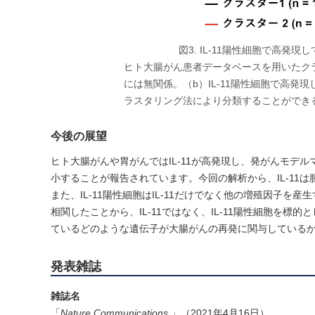
図3. IL-11陽性細胞で高
ヒト大腸がん患者データベースを用いたクラ
には無関係。（b）IL-11陽性細胞で高
ラスタリング法により分類することができる。
今後の展望
ヒト大腸がんや胃がんではIL-11が高発現し、発がんモデルマ
小することが報告されています。今回の解析から、IL-1
また、IL-11陽性細胞はIL-11だけでなく他の増殖因子を
相関したことから、IL-11ではなく、IL-11陽性細胞を標
ているどのような遺伝子が大腸がんの再発に関与している
発表雑誌
雑誌名
「
Nature Communications
」（2021年4月16日）