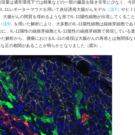
1の発現量は通常環境下では精巣などの一部の臓器を除き非常に少なく、今
IL-11レポーターマウスを用いて炎症誘発大腸がんモデル
（注7）
やヒト
大腸がんの間質を埋めるような形でIL-11陽性細胞が出現してくるこ
（注9）
を用いた解析により、大多数のIL-11陽性細胞は線維芽細胞で
、IL-11陽性の線維芽細胞とIL-11陰性の線維芽細胞で発現している遺伝
解析から、腫瘍におけるIL-11の発現は大腸がんの再発とは無関係なもの
な正の相関があることが明らかとなりました（図3）。