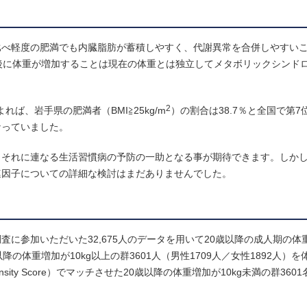
比べ軽度の肥満でも内臓脂肪が蓄積しやすく、代謝異常を合併しやすい
後に体重が増加することは現在の体重とは独立してメタボリックシンド
2
ば、岩手県の肥満者（BMI≧25kg/m
）の割合は38.7％と全国で第
なっていました。
、それに連なる生活習慣病の予防の一助となる事が期待できます。しか
連因子についての詳細な検討はまだありませんでした。
査に参加いただいた32,675人のデータを用いて20歳以降の成人期の体
体重増加が10kg以上の群3601人（男性1709人／女性1892人）
ty Score）でマッチさせた20歳以降の体重増加が10kg未満の群3601