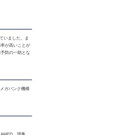
ていました。ま
病率が高いことが
病予防の一助とな
・メガバンク機構
AMED、理事