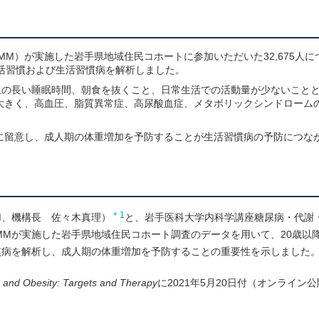
M）が実施した岩手県地域住民コホートに参加いただいた32,675人に
活習慣および生活習慣病を解析しました。
上の長い睡眠時間、朝食を抜くこと、日常生活での活動量が少ないこと
大きく、高血圧、脂質異常症、高尿酸血症、メタボリックシンドローム
に留意し、成人期の体重増加を予防することが生活習慣病の予防につな
＊1
M、機構長 佐々木真理）
と、岩手医科大学内科学講座糖尿病・代謝
MMが実施した岩手県地域住民コホート調査のデータを用いて、20歳以降
慣病を解析し、成人期の体重増加を予防することの重要性を示しました
 and Obesity: Targets and Therapy
に2021年5月20日付（オンライン