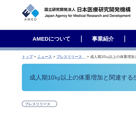
サ
イ
ト
内
検
AMEDについて
事業紹介
索
トップ
ニュース
プレスリリース
成人期10㎏以上の体重増
成人期10㎏以上の体重増加と関連する
プレスリリース