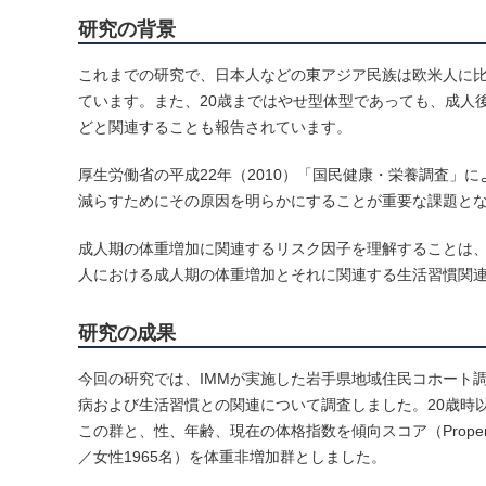
研究の背景
これまでの研究で、日本人などの東アジア民族は欧米人に
ています。また、20歳まではやせ型体型であっても、成人
どと関連することも報告されています。
厚生労働省の平成22年（2010）「国民健康・栄養調査」によれ
減らすためにその原因を明らかにすることが重要な課題と
成人期の体重増加に関連するリスク因子を理解することは
人における成人期の体重増加とそれに関連する生活習慣関
研究の成果
今回の研究では、IMMが実施した岩手県地域住民コホート調
病および生活習慣との関連について調査しました。20歳時以降の
この群と、性、年齢、現在の体格指数を傾向スコア（Propensi
／女性1965名）を体重非増加群としました。