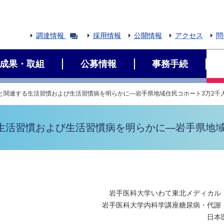
調達情報
採用情報
公開情報
アクセス
問
成果・取組
公募情報
事務手続
加と関連する生活習慣および生活習慣病を明らかに―岩手県地域住民コホート3万2千
生活習慣および生活習慣病を明らかに―岩手県地域
岩手医科大学いわて東北メディカル
岩手医科大学内科学講座糖尿病・代謝
日本