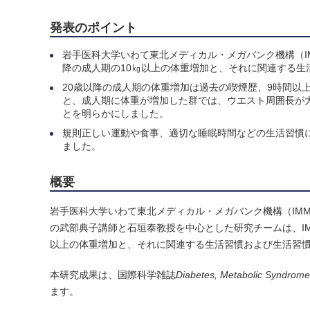
発表のポイント
岩手医科大学いわて東北メディカル・メガバンク機構（IM
降の成人期の10㎏以上の体重増加と、それに関連する生
20歳以降の成人期の体重増加は過去の喫煙歴、9時間以
と、成人期に体重が増加した群では、ウエスト周囲長が
とを明らかにしました。
規則正しい運動や食事、適切な睡眠時間などの生活習慣
ました。
概要
岩手医科大学いわて東北メディカル・メガバンク機構（IM
の武部典子講師と石垣泰教授を中心とした研究チームは、I
以上の体重増加と、それに関連する生活習慣および生活習
本研究成果は、国際科学雑誌
Diabetes, Metabolic Syndrome
ます。