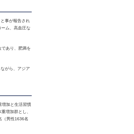
こと事が報告され
ローム、高血圧な
7位であり、肥満を
しながら、アジア
重増加と生活習慣
を体重増加群とし、
名（男性1636名