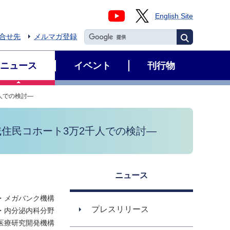
English Site
合せ先
メルマガ登録
ニュース
イベント
刊行物
人での検討―
住民コホート3万2千人での検討―
ニュース
・メガバンク機構
プレスリリース
・内分泌内科分野
医療研究開発機構