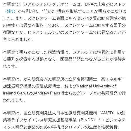
本研究で、ジアルジアのヌクレオソームは、DNAの末端がヒストン
（注3）
から剥がれ、“開いた”構造を形成することが明らかになりま
した。また、ヌクレオソーム表面にあるタンパク質の結合領域が他
の生物とは異なる形をしており、ヌクレオソームに結合する因子の
種類などが、ヒトとジアルジアのヌクレオソームでは異なることが
考えられました。
本研究で明らかになった構造情報は、ジアルジアに特異的に作用す
る薬剤を探索する基盤となり、医薬品開発につながることが期待さ
れます。
本研究は、がん研究会がん研究所の立和名博昭博士、高エネルギー
加速器研究機構の安達成彦博士、およびNational University of
Ireland GalwayのAndrew Flaus博士らのグループとの共同研究で行
われました。
本研究は、国立研究開発法人日本医療研究開発機構（AMED）の創
薬等ライフサイエンス研究支援基盤事業（BINDS）「エピジェネテ
ィクス研究と創薬のための再構成クロマチンの生産と性状解析」