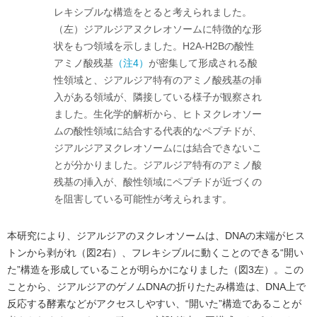
レキシブルな構造をとると考えられました。
（左）ジアルジアヌクレオソームに特徴的な形
状をもつ領域を示しました。H2A-H2Bの酸性
アミノ酸残基
（注4）
が密集して形成される酸
性領域と、ジアルジア特有のアミノ酸残基の挿
入がある領域が、隣接している様子が観察され
ました。生化学的解析から、ヒトヌクレオソー
ムの酸性領域に結合する代表的なペプチドが、
ジアルジアヌクレオソームには結合できないこ
とが分かりました。ジアルジア特有のアミノ酸
残基の挿入が、酸性領域にペプチドが近づくの
を阻害している可能性が考えられます。
本研究により、ジアルジアのヌクレオソームは、DNAの末端がヒス
トンから剥がれ（図2右）、フレキシブルに動くことのできる“開い
た”構造を形成していることが明らかになりました（図3左）。この
ことから、ジアルジアのゲノムDNAの折りたたみ構造は、DNA上で
反応する酵素などがアクセスしやすい、“開いた”構造であることが