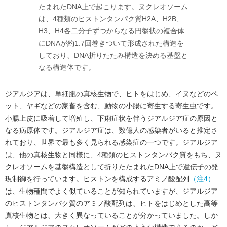
たまれたDNA上で起こります。ヌクレオソーム
は、4種類のヒストンタンパク質H2A、H2B、
H3、H4各二分子ずつからなる円盤状の複合体
にDNAが約1.7回巻きついて形成された構造を
しており、DNA折りたたみ構造を決める基盤と
なる構造体です。
ジアルジアは、単細胞の真核生物で、ヒトをはじめ、イヌなどのペ
ット、ヤギなどの家畜を含む、動物の小腸に寄生する寄生虫です。
小腸上皮に吸着して増殖し、下痢症状を伴うジアルジア症の原因と
なる病原体です。ジアルジア症は、数億人の感染者がいると推定さ
れており、世界で最も多く見られる感染症の一つです。ジアルジア
は、他の真核生物と同様に、4種類のヒストンタンパク質をもち、ヌ
クレオソームを基盤構造として折りたたまれたDNA上で遺伝子の発
現制御を行っています。ヒストンを構成するアミノ酸配列
（注4）
は、生物種間でよく似ていることが知られていますが、ジアルジア
のヒストンタンパク質のアミノ酸配列は、ヒトをはじめとした高等
真核生物とは、大きく異なっていることが分かっていました。しか