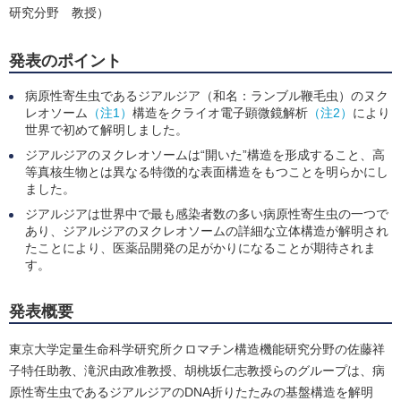
研究分野 教授）
発表のポイント
病原性寄生虫であるジアルジア（和名：ランブル鞭毛虫）のヌク
レオソーム
（注1）
構造をクライオ電子顕微鏡解析
（注2）
により
世界で初めて解明しました。
ジアルジアのヌクレオソームは“開いた”構造を形成すること、高
等真核生物とは異なる特徴的な表面構造をもつことを明らかにし
ました。
ジアルジアは世界中で最も感染者数の多い病原性寄生虫の一つで
あり、ジアルジアのヌクレオソームの詳細な立体構造が解明され
たことにより、医薬品開発の足がかりになることが期待されま
す。
発表概要
東京大学定量生命科学研究所クロマチン構造機能研究分野の佐藤祥
子特任助教、滝沢由政准教授、胡桃坂仁志教授らのグループは、病
原性寄生虫であるジアルジアのDNA折りたたみの基盤構造を解明