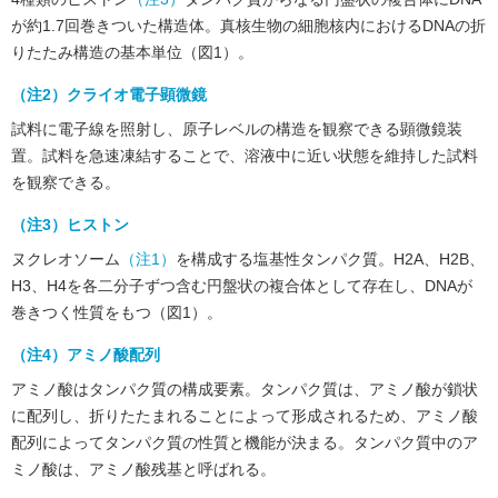
が約1.7回巻きついた構造体。真核生物の細胞核内におけるDNAの折
りたたみ構造の基本単位（図1）。
（注2）クライオ電子顕微鏡
試料に電子線を照射し、原子レベルの構造を観察できる顕微鏡装
置。試料を急速凍結することで、溶液中に近い状態を維持した試料
を観察できる。
（注3）ヒストン
ヌクレオソーム
（注1）
を構成する塩基性タンパク質。H2A、H2B、
H3、H4を各二分子ずつ含む円盤状の複合体として存在し、DNAが
巻きつく性質をもつ（図1）。
（注4）アミノ酸配列
アミノ酸はタンパク質の構成要素。タンパク質は、アミノ酸が鎖状
に配列し、折りたたまれることによって形成されるため、アミノ酸
配列によってタンパク質の性質と機能が決まる。タンパク質中のア
ミノ酸は、アミノ酸残基と呼ばれる。