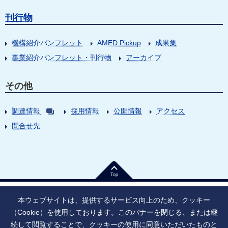
刊行物
機構紹介パンフレット
AMED Pickup
成果集
事業紹介パンフレット・刊行物
アーカイブ
その他
調達情報
採用情報
公開情報
アクセス
問合せ先
Top
本ウェブサイトは、提供するサービス向上のため、クッキー
（Cookie）を使用しております。このバナーを閉じる、または継
続して閲覧することで、クッキーの使用に同意いただいたものと
法人番号：9010005023796
東京都千代田区大手町1丁目7番1号