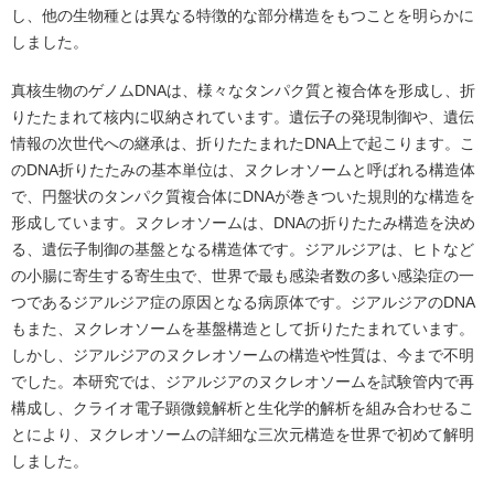
し、他の生物種とは異なる特徴的な部分構造をもつことを明らかに
しました。
真核生物のゲノムDNAは、様々なタンパク質と複合体を形成し、折
りたたまれて核内に収納されています。遺伝子の発現制御や、遺伝
情報の次世代への継承は、折りたたまれたDNA上で起こります。こ
のDNA折りたたみの基本単位は、ヌクレオソームと呼ばれる構造体
で、円盤状のタンパク質複合体にDNAが巻きついた規則的な構造を
形成しています。ヌクレオソームは、DNAの折りたたみ構造を決め
る、遺伝子制御の基盤となる構造体です。ジアルジアは、ヒトなど
の小腸に寄生する寄生虫で、世界で最も感染者数の多い感染症の一
つであるジアルジア症の原因となる病原体です。ジアルジアのDNA
もまた、ヌクレオソームを基盤構造として折りたたまれています。
しかし、ジアルジアのヌクレオソームの構造や性質は、今まで不明
でした。本研究では、ジアルジアのヌクレオソームを試験管内で再
構成し、クライオ電子顕微鏡解析と生化学的解析を組み合わせるこ
とにより、ヌクレオソームの詳細な三次元構造を世界で初めて解明
しました。