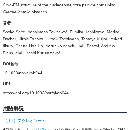
Cryo-EM structure of the nucleosome core particle containing
Giardia lamblia
histones
著者
Shoko Sato*, Yoshimasa Takizawa*, Fumika Hoshikawa, Mariko
Dacher, Hiroki Tanaka, Hiroaki Tachiwana, Tomoya Kujirai, Yukari
Iikura, Cheng-Han Ho, Naruhiko Adachi, Indu Patwal, Andrew
Flaus, and Hitoshi Kurumizaka*
DOI番号
10.1093/nar/gkab644
URL
https://doi.org/10.1093/nar/gkab644
用語解説
（注1）ヌクレオソーム
4種類のヒストン
（注3）
タンパク質からなる円盤状の複合体にDNA