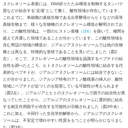
ヌクレオソーム表面には、DNA折りたたみ構造を制御するタンパク
質などが結合する“足場”として働く、酸性領域が存在しています。
これまでに、単細胞の真核生物である出芽酵母からヒトなどの高等
真核生物まで、様々な生物種のヌクレオソーム構造が解明されてお
り、この酸性領域は、一部のヒストン亜種
（注6）
を除いて、種間を
超えて共通した領域であることが分かっています。この酸性領域を
含む周辺の領域の構造が、ジアルジアヌクレオソームでは他の生物
種とは異なる、特徴的な形状であることを見いだしました（図2
左）。そこで、ヌクレオソームの酸性領域を認識するペプチドの結
合性を調べたところ、ヒトヌクレオソームの酸性領域に結合する代
表的なペプチドが、ジアルジアヌクレオソームには結合できないこ
とが分かりました。ジアルジア特有のアミノ酸残基の挿入が、酸性
領域にペプチドが近づくのを阻害している可能性が考えられます
（図2左）。ジアルジアとヒトのヌクレオソームで因子の結合性が異
なっていたことから、ジアルジアのヌクレオソームに選択的に結合
する相互作用因子が存在する可能性が示唆されました（図3中央）。
これに加え、今回行った生化学的解析から、ジアルジアのヌクレオ
ソームは、不安定で壊れやすい性質をもつことが明らかになりまし
た（図3右）。