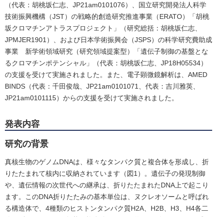
（代表：胡桃坂仁志、JP21am0101076）、国立研究開発法人科学
技術振興機構（JST）の戦略的創造研究推進事業（ERATO）「胡桃
坂クロマチンアトラスプロジェクト」（研究総括：胡桃坂仁志、
JPMJER1901）、および日本学術振興会（JSPS）の科学研究費助成
事業 新学術領域研究（研究領域提案型）「遺伝子制御の基盤とな
るクロマチンポテンシャル」（代表：胡桃坂仁志、JP18H05534）
の支援を受けて実施されました。また、電子顕微鏡解析は、AMED
BINDS（代表：千田俊哉、JP21am0101071、代表：吉川雅英、
JP21am0101115）からの支援を受けて実施されました。
発表内容
研究の背景
真核生物のゲノムDNAは、様々なタンパク質と複合体を形成し、折
りたたまれて核内に収納されています（図1）。遺伝子の発現制御
や、遺伝情報の次世代への継承は、折りたたまれたDNA上で起こり
ます。このDNA折りたたみの基本単位は、ヌクレオソームと呼ばれ
る構造体で、4種類のヒストンタンパク質H2A、H2B、H3、H4各二