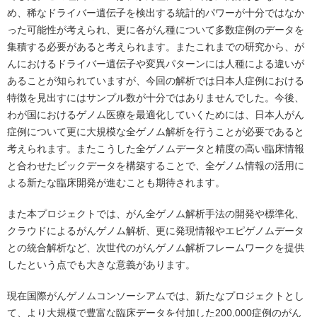
め、稀なドライバー遺伝子を検出する統計的パワーが十分ではなか
った可能性が考えられ、更に各がん種について多数症例のデータを
集積する必要があると考えられます。またこれまでの研究から、が
んにおけるドライバー遺伝子や変異パターンには人種による違いが
あることが知られていますが、今回の解析では日本人症例における
特徴を見出すにはサンプル数が十分ではありませんでした。今後、
わが国におけるゲノム医療を最適化していくためには、日本人がん
症例について更に大規模な全ゲノム解析を行うことが必要であると
考えられます。またこうした全ゲノムデータと精度の高い臨床情報
と合わせたビックデータを構築することで、全ゲノム情報の活用に
よる新たな臨床開発が進むことも期待されます。
また本プロジェクトでは、がん全ゲノム解析手法の開発や標準化、
クラウドによるがんゲノム解析、更に発現情報やエピゲノムデータ
との統合解析など、次世代のがんゲノム解析フレームワークを提供
したという点でも大きな意義があります。
現在国際がんゲノムコンソーシアムでは、新たなプロジェクトとし
て、より大規模で豊富な臨床データを付加した200,000症例のがん