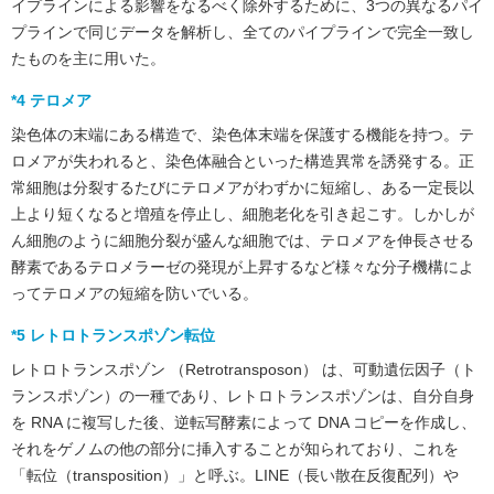
イプラインによる影響をなるべく除外するために、3つの異なるパイ
プラインで同じデータを解析し、全てのパイプラインで完全一致し
たものを主に用いた。
*4 テロメア
染色体の末端にある構造で、染色体末端を保護する機能を持つ。テ
ロメアが失われると、染色体融合といった構造異常を誘発する。正
常細胞は分裂するたびにテロメアがわずかに短縮し、ある一定長以
上より短くなると増殖を停止し、細胞老化を引き起こす。しかしが
ん細胞のように細胞分裂が盛んな細胞では、テロメアを伸長させる
酵素であるテロメラーゼの発現が上昇するなど様々な分子機構によ
ってテロメアの短縮を防いでいる。
*5 レトロトランスポゾン転位
レトロトランスポゾン （Retrotransposon） は、可動遺伝因子（ト
ランスポゾン）の一種であり、レトロトランスポゾンは、自分自身
を RNA に複写した後、逆転写酵素によって DNA コピーを作成し、
それをゲノムの他の部分に挿入することが知られており、これを
「転位（transposition）」と呼ぶ。LINE（長い散在反復配列）や