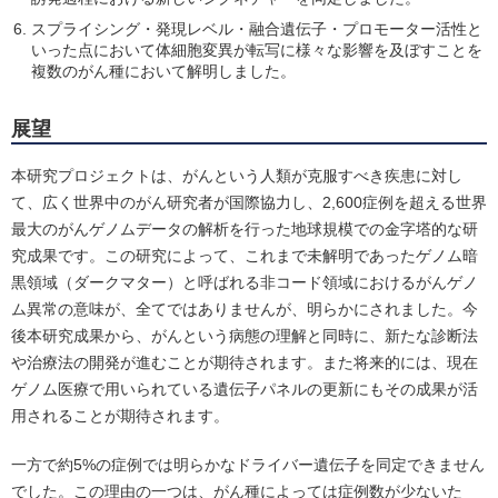
スプライシング・発現レベル・融合遺伝子・プロモーター活性と
いった点において体細胞変異が転写に様々な影響を及ぼすことを
複数のがん種において解明しました。
展望
本研究プロジェクトは、がんという人類が克服すべき疾患に対し
て、広く世界中のがん研究者が国際協力し、2,600症例を超える世界
最大のがんゲノムデータの解析を行った地球規模での金字塔的な研
究成果です。この研究によって、これまで未解明であったゲノム暗
黒領域（ダークマター）と呼ばれる非コード領域におけるがんゲノ
ム異常の意味が、全てではありませんが、明らかにされました。今
後本研究成果から、がんという病態の理解と同時に、新たな診断法
や治療法の開発が進むことが期待されます。また将来的には、現在
ゲノム医療で用いられている遺伝子パネルの更新にもその成果が活
用されることが期待されます。
一方で約5%の症例では明らかなドライバー遺伝子を同定できません
でした。この理由の一つは、がん種によっては症例数が少ないた