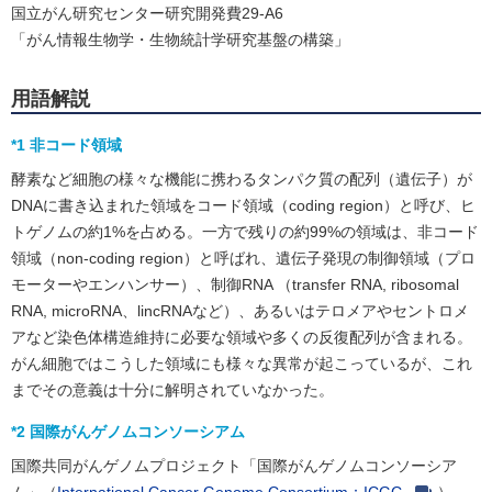
国立がん研究センター研究開発費29-A6
「がん情報生物学・生物統計学研究基盤の構築」
用語解説
*1 非コード領域
酵素など細胞の様々な機能に携わるタンパク質の配列（遺伝子）が
DNAに書き込まれた領域をコード領域（coding region）と呼び、ヒ
トゲノムの約1%を占める。一方で残りの約99%の領域は、非コード
領域（non-coding region）と呼ばれ、遺伝子発現の制御領域（プロ
モーターやエンハンサー）、制御RNA （transfer RNA, ribosomal
RNA, microRNA、lincRNAなど）、あるいはテロメアやセントロメ
アなど染色体構造維持に必要な領域や多くの反復配列が含まれる。
がん細胞ではこうした領域にも様々な異常が起こっているが、これ
までその意義は十分に解明されていなかった。
*2 国際がんゲノムコンソーシアム
国際共同がんゲノムプロジェクト「国際がんゲノムコンソーシア
ム」（
International Cancer Genome Consortium：ICGC
）