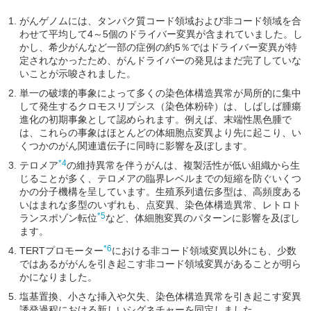
がんゲノムには、タンパク質コード領域および非コード領域を合
わせて平均して4～5個のドライバー変異が含まれていました。し
かし、希少がんなど一部の症例の約5％ではドライバー変異が特
定されなかったため、がんドライバーの発見はまだ完了していな
いことが示唆されました。
単一の破壊的事象によって多くの染色体構造異常が局所的に集中
して発生するクロモスリプシス（染色体粉砕）は、しばしば腫瘍
進化の初期事象として認められます。例えば、末端性黒色腫で
は、これらの事象はほとんどの体細胞点変異より先に起こり、い
くつかのがん関連遺伝子に同時に影響を及ぼします。
*4
テロメア
の維持異常を伴うがんは、複製活性が低い組織から生
じることが多く、テロメアの臨界レベルまでの短縮を防ぐいくつ
かの分子機構を呈しています。生殖系列遺伝多型は、高頻度ある
いはまれな多型のいずれも、点変異、染色体構造異常、レトロト
*5
ランスポゾン転位
など、体細胞変異のパターンに影響を及ぼし
ます。
*6
TERTプロモーター
における非コード領域変異以外にも、少数
ではあるががんを引き起こす非コード領域変異があることが明ら
かになりました。
塩基置換、小さな挿入や欠失、染色体構造異常を引き起こす変異
誘発過程における新しいシグネチャーを同定しました。