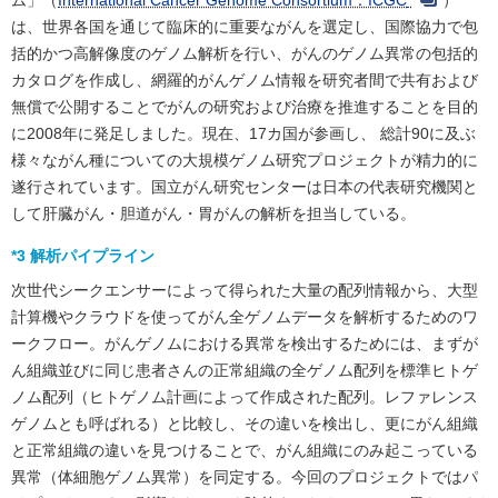
は、世界各国を通じて臨床的に重要ながんを選定し、国際協力で包
括的かつ高解像度のゲノム解析を行い、がんのゲノム異常の包括的
カタログを作成し、網羅的がんゲノム情報を研究者間で共有および
無償で公開することでがんの研究および治療を推進することを目的
に2008年に発足しました。現在、17カ国が参画し、 総計90に及ぶ
様々ながん種についての大規模ゲノム研究プロジェクトが精力的に
遂行されています。国立がん研究センターは日本の代表研究機関と
して肝臓がん・胆道がん・胃がんの解析を担当している。
*3 解析パイプライン
次世代シークエンサーによって得られた大量の配列情報から、大型
計算機やクラウドを使ってがん全ゲノムデータを解析するためのワ
ークフロー。がんゲノムにおける異常を検出するためには、まずが
ん組織並びに同じ患者さんの正常組織の全ゲノム配列を標準ヒトゲ
ノム配列（ヒトゲノム計画によって作成された配列。レファレンス
ゲノムとも呼ばれる）と比較し、その違いを検出し、更にがん組織
と正常組織の違いを見つけることで、がん組織にのみ起こっている
異常（体細胞ゲノム異常）を同定する。今回のプロジェクトではパ