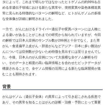
タによって、これまで明らかではなかったヒトゲノムの約99%を占
める非遺伝子領域における新たな異常や、突然変異や染色体構造異
常に見られる特徴的なパターンの解明など、ヒトがんゲノムの多様
な全体像が詳細に解明されました。
一方で、がんにおけるドライバー遺伝子や変異パターンには人種に
よる違いがあることがこれまでの研究から知られていますが、今回
の解析では日本人症例のサンプル数が286例と十分でなく、また胃
がん・食道扁平上皮がん・胆道がんなどアジア・日本に多い難治が
んについては症例数が少ないため特徴を見出すには至りませんでし
た。今後、日本人のがん症例について大規模な全ゲノム解析を行
い、そのデータと精度の高い臨床情報とを合わせたビックデータが
構築されることで、全ゲノム情報の活用による新たな臨床開発が進
むことも期待されます。
背景
がんはゲノム（遺伝子全体）の異常によって引き起こされる疾患で
あり、その異常を知ることはがんの診断・治療・予防にとって重要