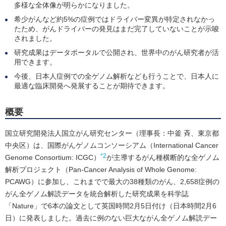
多様な全体像が明らかになりました。
希少がんなど約5%の症例ではドライバー変異が特定されなかっ
たため、がんドライバーの発見はまだ完了していないことが示唆
されました。
研究成果はデータポータルで公開され、世界中のがん研究者が活
用できます。
今後、日本人症例での全ゲノム解析なども行うことで、日本人に
最適な臨床開発へ発展することが期待できます。
概要
国立研究開発法人国立がん研究センター（理事長：中釜 斉、東京都
中央区）は、国際がんゲノムコンソーシアム（International Cancer
*2
Genome Consortium: ICGC）
が主導するがん種横断的な全ゲノム
解析プロジェクト（Pan-Cancer Analysis of Whole Genome:
PCAWG）に参加し、これまでで最大の38種類のがん、2,658症例の
がん全ゲノム解読データを統合解析した研究成果を科学誌
「Nature」で6本の論文として英国時間2月5日付け（日本時間2月6
日）に発表しました。過去に例のない巨大ながん全ゲノム解読デー