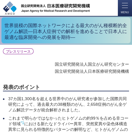
開
く
MENU
世界規模の国際ネットワークによる最大のがん種横断的全
ゲノム解読―日本人症例での解析を進めることで日本人に
最適な臨床開発への発展を期待―
プレスリリース
国立研究開発法人国立がん研究センター
国立研究開発法人日本医療研究開発機構
発表のポイント
37カ国1,300名を超える世界中のがん研究者が参加した国際共同
研究によって、過去最大の38種類のがん、2,658症例のがん全ゲ
ノム解読データが統合解析されました。
これまで明らかではなかったヒトゲノムの約99％を占める非コー
*1
ド領域
における新たなドライバー異常、突然変異や染色体構造
異常に見られる特徴的なパターンの解明など、ヒトがんゲノムの