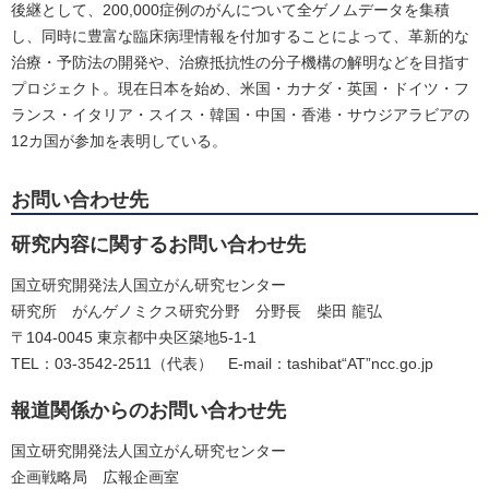
後継として、200,000症例のがんについて全ゲノムデータを集積
し、同時に豊富な臨床病理情報を付加することによって、革新的な
治療・予防法の開発や、治療抵抗性の分子機構の解明などを目指す
プロジェクト。現在日本を始め、米国・カナダ・英国・ドイツ・フ
ランス・イタリア・スイス・韓国・中国・香港・サウジアラビアの
12カ国が参加を表明している。
お問い合わせ先
研究内容に関するお問い合わせ先
国立研究開発法人国立がん研究センター
研究所 がんゲノミクス研究分野 分野長 柴田 龍弘
〒104-0045 東京都中央区築地5-1-1
TEL：03-3542-2511（代表） E-mail：tashibat“AT”ncc.go.jp
報道関係からのお問い合わせ先
国立研究開発法人国立がん研究センター
企画戦略局 広報企画室