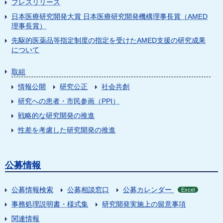
プレスリリース
日本医療研究開発大賞 日本医療研究開発機構理事長賞（AMED
理事長賞）
先駆的医薬品等指定制度の指定を受けたAMED支援の研究成果
について
取組
情報公開
研究公正
社会共創
研究への患者・市民参画（PPI）
戦略的な研究開発の推進
性差を考慮した研究開発の推進
公募情報
公募情報検索
公募相談窓口
公募カレンダー
Excel
事務処理説明書・様式集
研究開発実施上の留意事項
関連情報