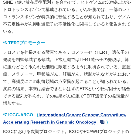
SINE（短い散在反復配列）を合わせて、ヒトゲノムの30%以上がレ
トロトランスポゾンで構成されている。がん細胞では、一部のレト
ロトランスポゾンが特異的に転位することが知られており、ゲノム
不安定性やがん抑制遺伝子の不活性化に関与していると報告されて
いる。
*6 TERTプロモーター
テロメアを伸長させる酵素であるテロメラーゼ（TERT）遺伝子の
発現を制御領域する領域。正常組織ではTERT遺伝子の発現は、幹
細胞などごく限られた細胞に限定するように制御されている。脳腫
瘍、メラノーマ、甲状腺がん、肝臓がん、膀胱がんなどがんにおい
て、高頻度にこの制御領域の点変異が起こることが知られている。
変異の結果、本来は結合できないはずのETSという転写因子が結合
できる配列が作られ、その結果がん細胞でTERT遺伝子の発現量が
増加する。
*7 ICGC-ARGO （
International Cancer Genome Consortium-
Accelerating Research in Genomic Oncology
）
ICGCにおける次期プロジェクト。ICGCやPCAWGプロジェクトの