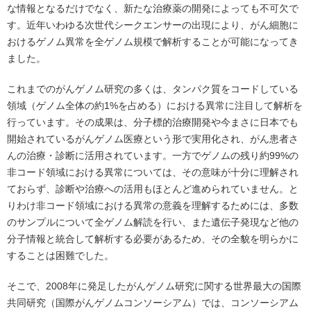
な情報となるだけでなく、新たな治療薬の開発によっても不可欠で
す。近年いわゆる次世代シークエンサーの出現により、がん細胞に
おけるゲノム異常を全ゲノム規模で解析することが可能になってき
ました。
これまでのがんゲノム研究の多くは、タンパク質をコードしている
領域（ゲノム全体の約1%を占める）における異常に注目して解析を
行っています。その成果は、分子標的治療開発や今まさに日本でも
開始されているがんゲノム医療という形で実用化され、がん患者さ
んの治療・診断に活用されています。一方でゲノムの残り約99%の
非コード領域における異常については、その意味が十分に理解され
ておらず、診断や治療への活用もほとんど進められていません。と
りわけ非コード領域における異常の意義を理解するためには、多数
のサンプルについて全ゲノム解読を行い、また遺伝子発現など他の
分子情報と統合して解析する必要があるため、その全貌を明らかに
することは困難でした。
そこで、2008年に発足したがんゲノム研究に関する世界最大の国際
共同研究（国際がんゲノムコンソーシアム）では、コンソーシアム