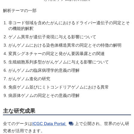
解析テーマの一部
非コード領域を含めたがんにおけるドライバー遺伝子の同定とそ
の機能的解釈
ゲノム異常が遺伝子発現に与える影響について
がんゲノムにおける染色体構造異常の同定とその特徴の解明
変異シグネチャーの同定と発がん要因暴露との関連
生殖細胞系列多型ががんゲノムに与える影響について
がんゲノムの臨床病理学的意義の理解
がんゲノム進化の研究
免疫ゲノム並びにミトコンドリアゲノムにおける異常
病原体ゲノムの同定とその意義の理解
主な研究成果
全てのデータは
ICGC Data Portal
上で公開され、世界のがん研
究者が活用できます。