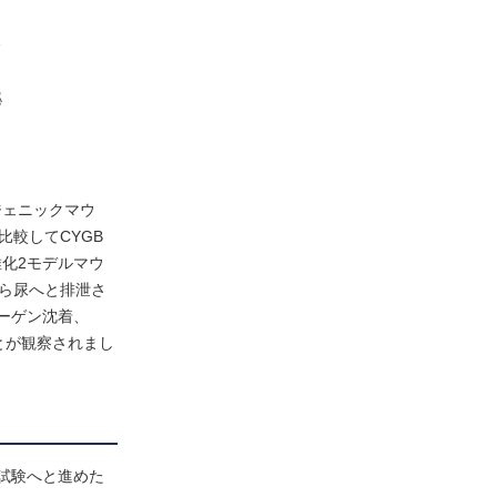
介
泌
ジェニックマウ
比較してCYGB
化2モデルマウ
から尿へと排泄さ
ラーゲン沈着、
とが観察されまし
床試験へと進めた