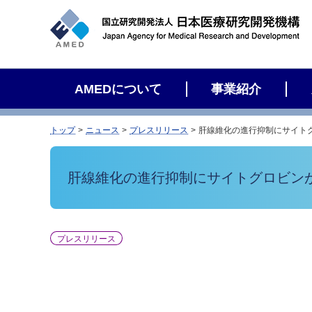
サ
イ
ト
内
検
AMEDについて
事業紹介
索
トップ
ニュース
プレスリリース
肝線維化の進行抑制にサイト
肝線維化の進行抑制にサイトグロビン
プレスリリース