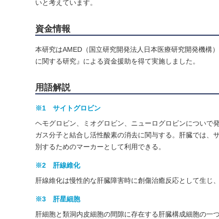
いと考えています。
資金情報
本研究はAMED（国立研究開発法人日本医療研究開発機構）肝
に関する研究』による資金援助を得て実施しました。
用語解説
※1 サイトグロビン
ヘモグロビン、ミオグロビン、ニューログロビンについで発
ガス分子と結合し活性酸素の消去に関与する。肝臓では、
別するためのマーカーとして利用できる。
※2 肝線維化
肝線維化は慢性的な肝臓障害時に創傷治癒反応として生じ
※3 肝星細胞
肝細胞と類洞内皮細胞の間隙に存在する肝臓構成細胞の一つ