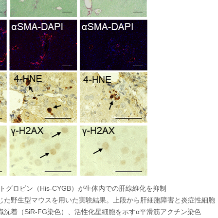
トグロビン（His-CYGB）が生体内での肝線維化を抑制
じた野生型マウスを用いた実験結果。上段から肝細胞障害と炎症性細胞
沈着（SiR-FG染色）、活性化星細胞を示すα平滑筋アクチン染色