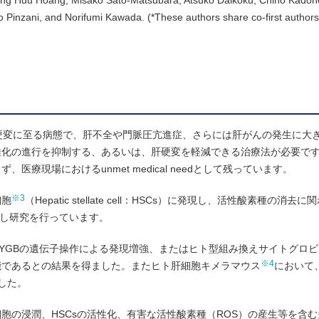
ng Huu Hoang, Misako Sato-Matsubara, Atsuko Daikoku, Chiho Kadon
Pinzani, and Norifumi Kawada. (*These authors share co-first authors
硬変に至る病態で、肝不全や門脈圧亢進症、さらには肝がんの発生に大
維化の進行を抑制する、あるいは、肝硬変を軽減できる治療法が必要で
現場におけるunmet medical needとして残っています。
※3
細胞
（Hepatic stellate cell：HSCs）に発現し、活性酸素種の消
目し研究を行っています。
GBの遺伝子操作による発現増強、またはヒト型組み換えサイトグロビン（
※4
能であるとの結果を得ました。またヒト肝細胞キメラマウス
において
ました。
胞の浸潤、HSCsの活性化、有害な活性酸素種（ROS）の産生等を含