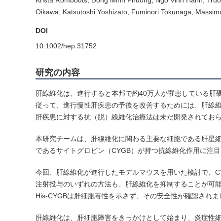
Krista Rombouts, Dong Minh Phuong, Ngo Vinh Hanh, Truo
Oikawa, Katsutoshi Yoshizato, Fuminori Tokunaga, Massimo 
DOI
10.1002/hep.31752
研究の内容
肝線維化は、進行すると本邦で約40万人が罹患している肝
従って、進行慢性肝疾患の予後を改善するためには、肝線
肝疾患に対する抗（脱）線維化治療法は未だ開発されておらず、医療
本研究チームは、肝線維化に関わる主要な細胞である肝星
であるサイトグロビン（CYGB）が持つ抗線維化作用に注
今回、肝線維化が進行したモデルマウスを用いた検討で、CY
注射投与のいずれの方法も、肝線維化を抑制することが可
His-CYGBは肝細胞毒性を示さず、その安全性が確認され
肝線維化は、肝細胞障害をきっかけとして始まり、炎症性細