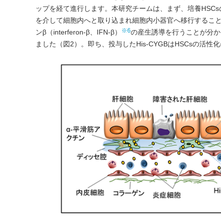
ップを経て進行します。本研究チームは、まず、培養HSCsの培
を介して細胞内へと取り込まれ細胞内小器官へ移行すること
※6
ンβ（interferon-β、IFN-β）
の産生誘導を行うことが分かり
ました（図2）。即ち、投与したHis-CYGBはHSCsの