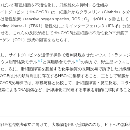
ロビンが肝星細胞を不活性化し、肝線維化を抑制する仕組み
サイトグロビン（His-CYGB）は、細胞外からクラスリン（Clathrin）を
・
-
（reactive oxygen species, ROS；O
やOH
）を除去して
2
inding kinase-1（TBK1）活性化によりインターフェロンβ（IFN-β）分
させる。これらの反応が総じてHis-CYGBは星細胞の不活性化[α平滑筋ア
ラーゲン（COL）形成の阻害をもたらす。
意し、サイトグロビンを遺伝子操作で過剰発現させたマウス（トランス
※7
※8
マウス胆管結紮モデル
と高脂肪食モデル
の両方で、野生型マウスに
た。次に、肝細胞障害を惹起する化学物質の長期投与で誘導した肝線維
s-CYGBは肝の類洞周囲に存在するHSCsに集積すること、主として腎臓
-CYGB投与群では、非投与群と比較して、肝細胞障害・炎症反応、コ
性酸素によるDNA損傷など、肝線維化に関連する事象を劇的に抑制するこ
い脱線維化治療法確立に向けて、大動物を用いた試験ののち、ヒトへの臨