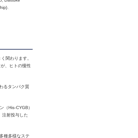
o, Daisuke
hip).
きく関わります。
すが、ヒトの慢性
去に関わるタンパク質
His-CYGB）
、注射投与した
む多種多様なステ