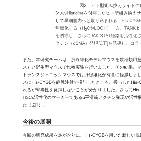
図2 ヒト型組み換えサイトグ
6つのHistidineを付与したヒト型組み換え
して星細胞内へと取り込まれる。His-CYGBは活性酸素
無毒化する（H
0やLOOH）一方、TANK b
2
を誘導し、さらにJAK-STAT経路を活性化
クチン（αSMA）発現低下]を誘導し、コ
また、本研究チームは、肝線維化モデルマウスを数種類用
ス）と野生型マウスで比較実験を行いました。その結果、
トランスジェニックマウスでは肝線維化が有意に軽減しまし
スにHis-CYGBを静脈注射で投与したところ、投与したHi
れるが腎毒性を発揮しないことが分かりました。さらにHis
HSCs活性化のマーカーであるα平滑筋アクチン発現や活
た（図1）。
今後の展開
今回の研究成果を足がかりに、His-CYGBを用いた新し