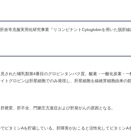
炎等克服実用化研究事業『リコンビナントCytoglobinを用いた脱肝
見された哺乳類第4番目のグロビンタンパク質。酸素・一酸化炭素・一
サイトグロビンは肝星細胞でのみ発現し、肝星細胞を線維芽細胞由来の
、肝硬変、肝不全、門脈圧亢進症および肝発がんの原因となる。
でビタミンAを貯蔵している。肝障害がおこると活性化してビタミンA