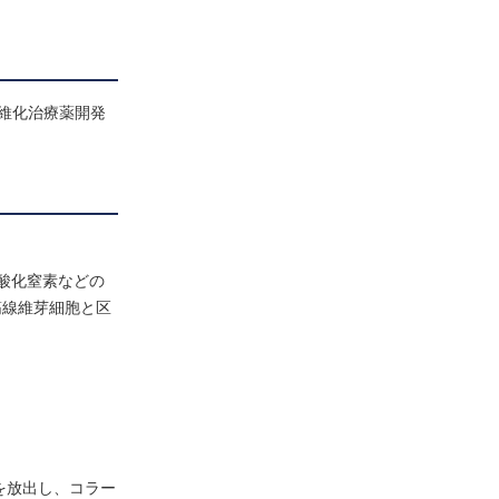
線維化治療薬開発
酸化窒素などの
筋線維芽細胞と区
を放出し、コラー