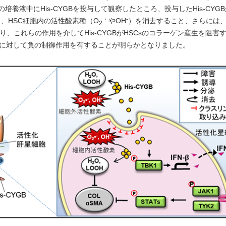
養液中にHis-CYGBを投与して観察したところ、投与したHis-CYG
・
-
、HSC細胞内の活性酸素種（O
やOH
）を消去すること、さらには
2
、これらの作用を介してHis-CYGBがHSCsのコラーゲン産生を阻害
活性化に対して負の制御作用を有することが明らかとなりました。