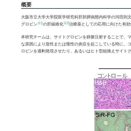
概要
大阪市立大学大学院医学研究科肝胆膵病態内科学の河田則文教授、Le
※1
※2
グロビン
の肝線維化
治療薬としての応用に向けた有効
本研究チームは、サイトグロビンを静脈注射することで、
な原因により急性または慢性の炎症を起こしている時に、
ロビンを過剰発現させたり、あるいはヒト型組換えサイトグ