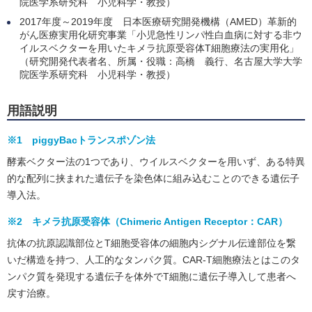
院医学系研究科 小児科学・教授）
2017年度～2019年度 日本医療研究開発機構（AMED）革新的
がん医療実用化研究事業「小児急性リンパ性白血病に対する非ウ
イルスベクターを用いたキメラ抗原受容体T細胞療法の実用化」
（研究開発代表者名、所属・役職：高橋 義行、名古屋大学大学
院医学系研究科 小児科学・教授）
用語説明
※1 piggyBacトランスポゾン法
酵素ベクター法の1つであり、ウイルスベクターを用いず、ある特異
的な配列に挟まれた遺伝子を染色体に組み込むことのできる遺伝子
導入法。
※2 キメラ抗原受容体（Chimeric Antigen Receptor：CAR）
抗体の抗原認識部位とT細胞受容体の細胞内シグナル伝達部位を繋
いだ構造を持つ、人工的なタンパク質。CAR-T細胞療法とはこのタ
ンパク質を発現する遺伝子を体外でT細胞に遺伝子導入して患者へ
戻す治療。