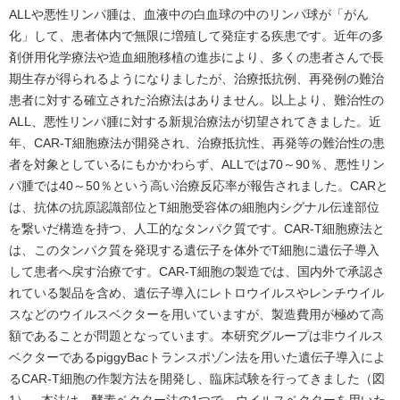
ALLや悪性リンパ腫は、血液中の白血球の中のリンパ球が「がん
化」して、患者体内で無限に増殖して発症する疾患です。近年の多
剤併用化学療法や造血細胞移植の進歩により、多くの患者さんで長
期生存が得られるようになりましたが、治療抵抗例、再発例の難治
患者に対する確立された治療法はありません。以上より、難治性の
ALL、悪性リンパ腫に対する新規治療法が切望されてきました。近
年、CAR-T細胞療法が開発され、治療抵抗性、再発等の難治性の患
者を対象としているにもかかわらず、ALLでは70～90％、悪性リン
パ腫では40～50％という高い治療反応率が報告されました。CARと
は、抗体の抗原認識部位とT細胞受容体の細胞内シグナル伝達部位
を繋いだ構造を持つ、人工的なタンパク質です。CAR-T細胞療法と
は、このタンパク質を発現する遺伝子を体外でT細胞に遺伝子導入
して患者へ戻す治療です。CAR-T細胞の製造では、国内外で承認さ
れている製品を含め、遺伝子導入にレトロウイルスやレンチウイル
スなどのウイルスベクターを用いていますが、製造費用が極めて高
額であることが問題となっています。本研究グループは非ウイルス
ベクターであるpiggyBacトランスポゾン法を用いた遺伝子導入によ
るCAR-T細胞の作製方法を開発し、臨床試験を行ってきました（図