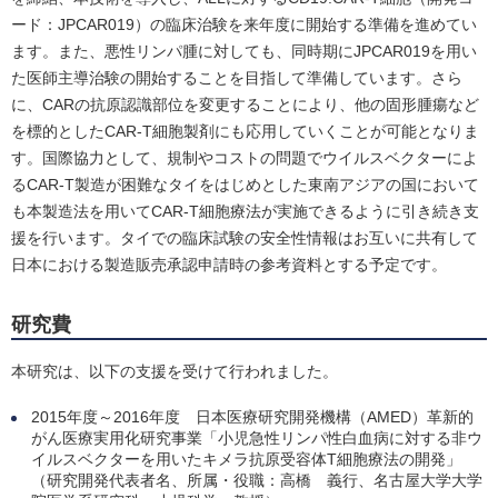
ード：JPCAR019）の臨床治験を来年度に開始する準備を進めてい
ます。また、悪性リンパ腫に対しても、同時期にJPCAR019を用い
た医師主導治験の開始することを目指して準備しています。さら
に、CARの抗原認識部位を変更することにより、他の固形腫瘍など
を標的としたCAR-T細胞製剤にも応用していくことが可能となりま
す。国際協力として、規制やコストの問題でウイルスベクターによ
るCAR-T製造が困難なタイをはじめとした東南アジアの国において
も本製造法を用いてCAR-T細胞療法が実施できるように引き続き支
援を行います。タイでの臨床試験の安全性情報はお互いに共有して
日本における製造販売承認申請時の参考資料とする予定です。
研究費
本研究は、以下の支援を受けて行われました。
2015年度～2016年度 日本医療研究開発機構（AMED）革新的
がん医療実用化研究事業「小児急性リンパ性白血病に対する非ウ
イルスベクターを用いたキメラ抗原受容体T細胞療法の開発」
（研究開発代表者名、所属・役職：高橋 義行、名古屋大学大学