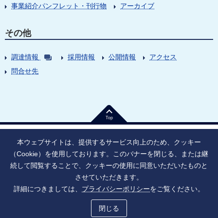
事業紹介パンフレット・刊行物
アーカイブ
その他
調達情報
採用情報
公開情報
アクセス
問合せ先
Top
本ウェブサイトは、提供するサービス向上のため、クッキー
（Cookie）を使用しております。このバナーを閉じる、または継
続して閲覧することで、クッキーの使用に同意いただいたものと
法人番号：9010005023796
東京都千代田区大手町1丁目7番1号
させていただきます。
情報公開
寄附のお願い
ご利用上の注意
詳細につきましては、
プライバシーポリシー
をご覧ください。
ソーシャル・ネットワーキング・サービス運用ポリシー
プライバシーポリシー
アクセシビリティ
サイトマップ
閉じる
Copyright © Japan Agency for Medical Research and Development, All Rights Reserved.