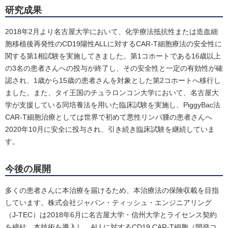
研究成果
2018年2月より名古屋大学において、化学療法抵抗性または造血細
胞移植後再発性のCD19陽性ALLに対するCAR-T細胞療法の安全性に
関する第1相試験を実施してきました。第1コホートである16歳以上
の3名の患者さんへの投与が終了し、その安全性と一定の有効性が確
認され、1歳から15歳の患者さんを対象とした第2コホートへ移行し
ました。また、タイ王国のチュラロンコン大学において、名古屋大
学が支援している同培養法を用いた臨床試験を実施し、PiggyBac法
CAR-T細胞治療としては世界で初めて悪性リンパ腫の患者さんへ
2020年10月に安全に投与され、引き続き臨床試験を継続していま
す。
今後の展開
多くの患者さんに本治療を届けるため、本治療法の保険収載を目指
しています。株式会社ジャパン・ティッシュ・エンジニアリング
（J-TEC）は2018年6月に名古屋大学・信州大学とライセンス契約
を締結、本技術を導入し、ALLに対するCD19.CAR-T細胞（開発コ