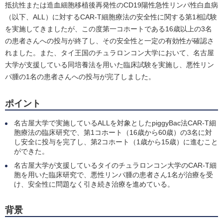
抵抗性または造血細胞移植後再発性のCD19陽性急性リンパ性白血病
（以下、ALL）に対するCAR-T細胞療法の安全性に関する第1相試験
を実施してきましたが、この度第一コホートである16歳以上の3名
の患者さんへの投与が終了し、その安全性と一定の有効性が確認さ
れました。また、タイ王国のチュラロンコン大学において、名古屋
大学が支援している同培養法を用いた臨床試験を実施し、悪性リン
パ腫の1名の患者さんへの投与が完了しました。
ポイント
名古屋大学で実施しているALLを対象としたpiggyBac法CAR-T細
胞療法の臨床研究で、第1コホート（16歳から60歳）の3名に対
し安全に投与を完了し、第2コホート（1歳から15歳）に進むこと
ができた。
名古屋大学が支援しているタイのチュラロンコン大学のCAR-T細
胞を用いた臨床研究で、悪性リンパ腫の患者さん1名が治療を受
け、安全性に問題なく引き続き治療を進めている。
背景