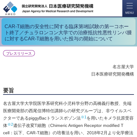
開
く
MENU
CAR-T細胞の安全性に関する臨床第I相試験の第一コホー
ト終了／チュラロンコン大学での治療抵抗性悪性リンパ腫
に対するCAR-T細胞を用いた投与の開始について
プレスリリース
名古屋大学
日本医療研究開発機構
要旨
名古屋大学大学院医学系研究科小児科学分野の高橋義行教授、先端
医療開発部の西尾信博特任講師らの研究グループは、非ウイルスベ
※1
クターであるpiggyBacトランスポゾン法
を用いたキメラ抗原受容
※2
体
遺伝子改変T細胞（Chimeric Antigen Receptor modified T
cell：以下、CAR-T細胞）の培養法を用い、2018年2月より化学療法