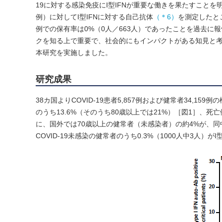
19に対する感染免疫にI型IFNが重要な働きを果たすことを明
例）に対してI型IFNに対する自己抗体
（＊6）
を測定したと
例での保有率は0%（0人／663人）であったことを過去に報告しています（
クを知る上で重要で、社会的にもインパクトがある知見と
本研究を実施しました。
研究成果
38カ国よりCOVID-19患者5,857例および健常者34,1
のうち13.6%（そのうち80歳以上では21%）［図1］、死
に、国外では70歳以上の健常者（未感染者）の約4%が、
COVID-19未感染の健常者のうち0.3%（1000人中3人