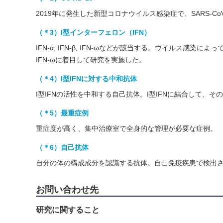
2019年に発生した新型コロナウイルス感染症で、SARS-C
（＊3）I型インターフェロン（IFN）
IFN-α, IFN-β, IFN-ωなどが該当する。ウイルス感染
IFN-ωに着目して研究を実施した。
（＊4）I型IFNに対する中和抗体
I型IFNの活性を中和する自己抗体。I型IFNに結合して、
（＊5）最重症例
重症度が高く、集中治療室で全身的な管理が必要な症例。
（＊6）自己抗体
自分の体の構成成分を認識する抗体。自己免疫疾患で検出
お問い合わせ先
研究に関すること