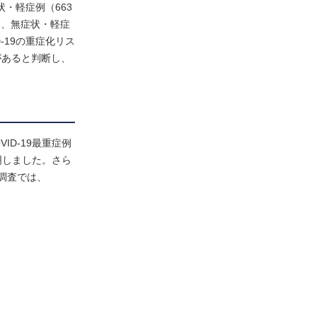
状・軽症例（663
て、無症状・軽症
ID-19の重症化リス
があると判断し、
ID-19最重症例
判明しました。さら
調査では、