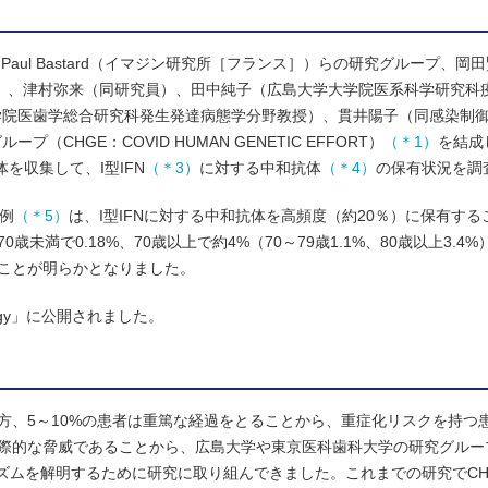
国］）、Paul Bastard（イマジン研究所［フランス］）らの研究グループ、
）、津村弥来（同研究員）、田中純子（広島大学大学院医系科学研究科
学院医歯学総合研究科発生発達病態学分野教授）、貫井陽子（同感染制
HGE：COVID HUMAN GENETIC EFFORT）
（＊1）
を結成し
体を収集して、I型IFN
（＊3）
に対する中和抗体
（＊4）
の保有状況を調
症例
（＊5）
は、I型IFNに対する中和抗体を高頻度（約20％）に保有す
歳未満で0.18%、70歳以上で約4%（70～79歳1.1%、80歳以上3.4
ることが明らかとなりました。
ology」に公開されました。
。一方、5～10%の患者は重篤な経過をとることから、重症化リスクを持つ
は国際的な脅威であることから、広島大学や東京医科歯科大学の研究グル
ニズムを解明するために研究に取り組んできました。これまでの研究でCHGE