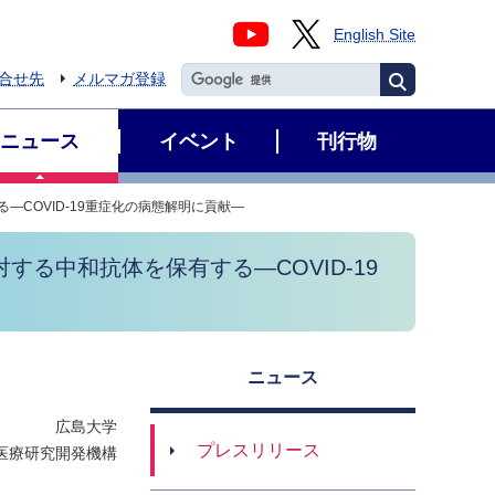
English Site
合せ先
メルマガ登録
ニュース
イベント
刊行物
―COVID-19重症化の病態解明に貢献―
対する中和抗体を保有する―COVID-19
ニュース
広島大学
プレスリリース
医療研究開発機構