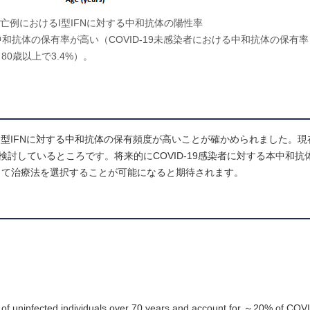
19死亡例におけるI型IFNに対する中和抗体の陽性率
て中和抗体の保有率が高い（COVID-19未感染者における中和抗体の保有率
、80歳以上で3.4%）。
でI型IFNに対する中和抗体の保有頻度が高いことが確かめられました。
を検討しているところです。将来的にCOVID-19感染者に対する本中和
じて治療法を選択することが可能になると期待されます。
% of uninfected individuals over 70 years and account for ～20% of COV