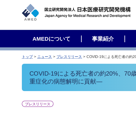
サ
イ
ト
内
検
AMEDについて
事業紹介
索
トップ
ニュース
プレスリリース
COVID-19による死亡者の
COVID-19による死亡者の約20%、
重症化の病態解明に貢献―
プレスリリース