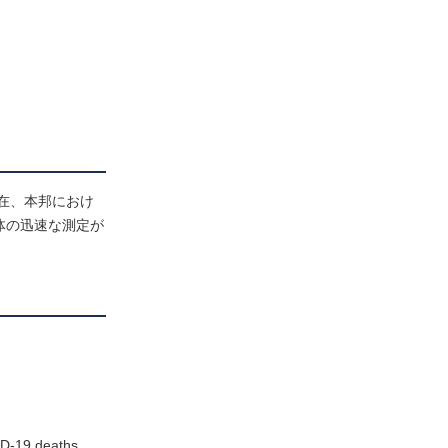
現在、本邦におけ
抗体の迅速な測定が
ID-19 deaths