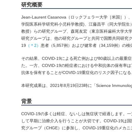
研究概要
Jean-Laurent Casanova（ロックフェラー大学［米
学院医系科学研究科小児科学教授)、江藤昌平（同大学院生
教授）らの研究グループ、森尾友宏（東京医科歯科大学大
研究グループは、他の研究グループと共同で国際共同研究グループ（C
19
（＊2）
患者（5,857例）および健常者（34,159例）の検
その結果、COVID-19による死亡例および80歳以上の最重
た。一方、COVID-19の軽症者における中和抗体の保有率は70
抗体を保有することがCOVID-19重症化のリスク因子にな
本研究成果は、2021年8月19日23時に「Science Immun
背景
COVID-19の多くは軽症、ないしは無症状で経過します
して早期に治療介入を行うことが大切です。COVID-19
究グループ（CHGE）に参加し、COVID-19重症化のメカ