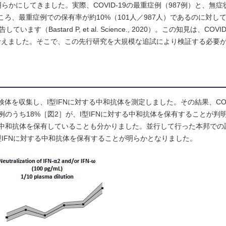
らかにしてきました。実際、COVID-19の最重症例（987例）と、無症
ころ、最重症例での保有率が約10%（101人／987人）であるのに対し
Bastard P, et al. Science., 2020）。この知見は、COV
考えました。そこで、この先行研究を大規模な追試により検証する必要
59例の検体を収集し、I型IFNに対する中和抗体を測定しました。その結果、COV
亡例のうち18%［図2］が、I型IFNに対する中和抗体を保有することが
同中和抗体を保有していることも分かりました。並行して行った本邦での
）がI型IFNに対する中和抗体を保有することが明らかとなりました。