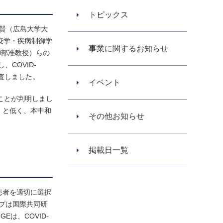
トピックス
岡田賢（広島大学大
疫学・疾病制御学
事業に関するお知らせ
御部准教授）らの
、COVID-
査しました。
イベント
ることが判明しまし
%）と低く、本中和
その他お知らせ
掲載日一覧
患者を適切に選択
ープは国際共同研
は、COVID-