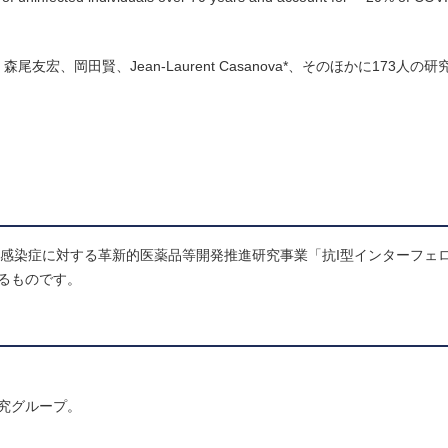
尾友宏、岡田賢、Jean-Laurent Casanova*、そのほかに173人の研
興感染症に対する革新的医薬品等開発推進研究事業「抗I型インターフェ
よるものです。
研究グループ。