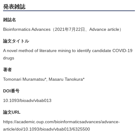
発表雑誌
雑誌名
Bioinformatics Advances（2021年7月22日、Advance article）
論文タイトル
A novel method of literature mining to identify candidate COVID-19
drugs
著者
Tomonari Muramatsu*, Masaru Tanokura*
DOI番号
10.1093/bioadv/vbab013
論文URL
https://academic.oup.com/bioinformaticsadvances/advance-
article/doi/10.1093/bioadv/vbab013/6325500