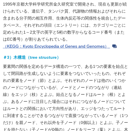
1995年京都大学科学研究所金久研究室で開発され、現在も更新が続
けられている、遺伝子、タンパク質、代謝物の情報およびそれらに
含まれる分子間の相互作用、生体内反応等の関係性を統合したデー
タベース。それぞれの項目（エントリー）には、カテゴリーごとに
定められた1～2文字の英字と5桁の数字からなるコード番号（また
はEC番号）が割りあてられている。
（KEGG：Kyoto Encyclopedia of Genes and Genomes）
＃3）木構造（tree structure）
要素間の関係を定めるデータ構造の一つで、ある1つの要素を始点と
して閉回路が生成しないように要素をつないでいったもの。それぞ
れの要素をノード（節）とよぶ。それぞれのノードは他のいくつか
のノードにつながっているが、ノードとノードのつながり（連結
線）をエッジ（枝）とよぶ。始点となるノードはルート（根）とよ
ぶ。あるノードに注目した場合にはそれにつながるノードについて
はルートとの関係において方向性があり、エッジをつたってルート
に到達することができるつながりで直接つながっているノード（1つ
だけ）を親ノード、それ以外を子ノード（0個以上）とよぶ。子ノー
ドを持たない（子ノードが0個の）ノードをリーフ（葉）とよぶ。木