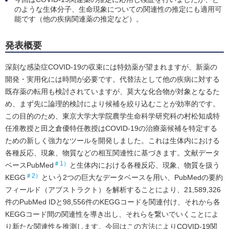
のような生体分子、生命現象についての関連性の推定にも適用可
能です（他の疾病関連薬の推定など）。
発表概要
深刻な感染症COVID-19の収束には特効薬が望まれますが、新薬の
開発・実用化には時間が必要です。代替法として他の疾病に対する
既存薬の転用も検討されていますが、莫大な化合物が対象となるた
め、まず先に論理的検討により候補を絞り込むことが効率的です。
この目的のため、東京大学大学院農学生命科学研究科の村松知成特
任准教授と田之倉優特任教授はCOVID-19の治療薬候補を特定する
ための新しく強力なツールを開発しました。これは生体内における
各種反応、現象、物質などの相互関連性に基づきます。文献データ
＃1）
ベースPubMed
と生体内における各種反応、現象、物質を扱う
＃2）
KEGG
という2つの巨大なデータベースを用い、PubMedの要約
フィールド（アブストラクト）を解析することにより、21,589,326
件のPubMed IDと98,556件のKEGGコードを関連付け、それから各
KEGGコード間の関連性を導き出し、それらを繋いでいくことによ
り新たな関連性を推測します。今回はこの方法によりCOVID-19関