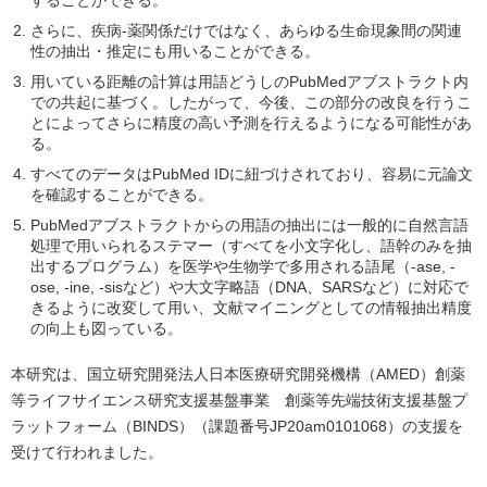
さらに、疾病-薬関係だけではなく、あらゆる生命現象間の関連
性の抽出・推定にも用いることができる。
用いている距離の計算は用語どうしのPubMedアブストラクト内
での共起に基づく。したがって、今後、この部分の改良を行うこ
とによってさらに精度の高い予測を行えるようになる可能性があ
る。
すべてのデータはPubMed IDに紐づけされており、容易に元論文
を確認することができる。
PubMedアブストラクトからの用語の抽出には一般的に自然言語
処理で用いられるステマー（すべてを小文字化し、語幹のみを抽
出するプログラム）を医学や生物学で多用される語尾（-ase, -
ose, -ine, -sisなど）や大文字略語（DNA、SARSなど）に対応で
きるように改変して用い、文献マイニングとしての情報抽出精度
の向上も図っている。
本研究は、国立研究開発法人日本医療研究開発機構（AMED）創薬
等ライフサイエンス研究支援基盤事業 創薬等先端技術支援基盤プ
ラットフォーム（BINDS）（課題番号JP20am0101068）の支援を
受けて行われました。