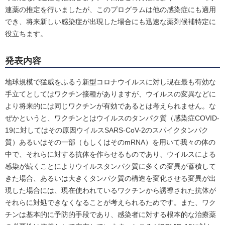
連薬の推定を行いましたが、このプログラムは他の感染症にも適用
でき、将来新しい感染症が出現した場合にも迅速な薬剤候補特定に
役立ちます。
発表内容
地球規模で猛威をふるう新型コロナウイルスに対し現在最も有効な
手立てとしてはワクチン接種がありますが、ウイルスの変異などに
より将来的には同じワクチンが有効であるとは考えられません。な
ぜかというと、ワクチンとはウイルスのタンパク質（感染症COVID-
19に対してはその原因ウイルスSARS-CoV-2のスパイクタンパク
質）あるいはその一部（もしくはそのmRNA）を用いて我々の体の
中で、それらに対する抗体を作らせるものであり、ウイルスによる
感染が続くことによりウイルスタンパク質に多くの変異が蓄積して
きた場合、あるいは大きくタンパク質の構造を変化させる変異が出
現した場合には、現在使われているワクチンから誘導された抗体が
それらに対処できなくなることが考えられるためです。また、ワク
チンは基本的に予防的手段であり、感染者に対する根本的な治療薬