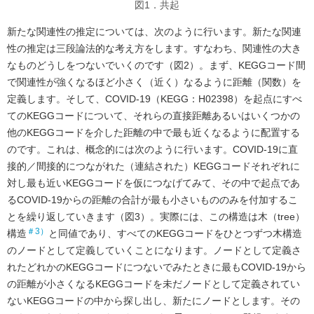
図1．共起
新たな関連性の推定については、次のように行います。新たな関連
性の推定は三段論法的な考え方をします。すなわち、関連性の大き
なものどうしをつないでいくのです（図2）。まず、KEGGコード間
で関連性が強くなるほど小さく（近く）なるように距離（関数）を
定義します。そして、COVID-19（KEGG：H02398）を起点にすべ
てのKEGGコードについて、それらの直接距離あるいはいくつかの
他のKEGGコードを介した距離の中で最も近くなるように配置する
のです。これは、概念的には次のように行います。COVID-19に直
接的／間接的につながれた（連結された）KEGGコードそれぞれに
対し最も近いKEGGコードを仮につなげてみて、その中で起点であ
るCOVID-19からの距離の合計が最も小さいもののみを付加するこ
とを繰り返していきます（図3）。実際には、この構造は木（tree）
＃3）
構造
と同値であり、すべてのKEGGコードをひとつずつ木構造
のノードとして定義していくことになります。ノードとして定義さ
れたどれかのKEGGコードにつないでみたときに最もCOVID-19から
の距離が小さくなるKEGGコードを未だノードとして定義されてい
ないKEGGコードの中から探し出し、新たにノードとします。その