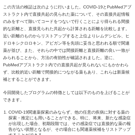
この方法の検証は次のように行いました。COVID-19とPubMedアブ
ストラクト内で直接共起の見られた薬について、その直接共起情報
のみをすべて除いてコードをつないで行くことにより得られる間接
的な距離と、直接見られた共起から計算される距離を比較します。
近い距離のものからリストアップすると上位よりレムデシビル、ヒ
ドロキシクロロキン、アビガン等を先頭に妥当と思われる順で関連
薬が並び、また、それらの中では間接距離と直接距離の良い一致が
みられることから、方法の有効性が確認されました。逆に、
PubMedアブストラクト内での直接共起が見られないにもかかわら
ず、比較的近い距離で間接的につながる薬もあり、これらは新薬候
補とすることができます。
今回開発したプログラムの特徴としては以下のものを上げることが
できます。
COVID-19関連薬探索のみならず、他の任意の疾病に対する薬の
探索・推定にも用いることができる。特に、将来、新たな感染症
が出現した場合、初期段階では、その感染症では直接的な薬の報
告がない状態となるが、その場合にも関連薬候補をリストアップ
することができる。