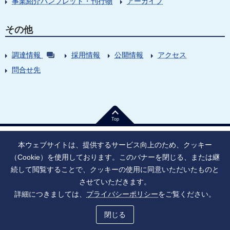
事業紹介パンフレット・刊行物
アーカイブ
その他
調達情報
採用情報
公開情報
アクセス
問合せ先
Top
本ウェブサイトは、提供するサービス向上のため、クッキー
（Cookie）を使用しております。このバナーを閉じる、または継
続して閲覧することで、クッキーの使用に同意いただいたものと
法人番号：9010005023796
東京都千代田区大手町1丁目7番1号
させていただきます。
情報公開
寄附のお願い
ご利用上の注意
詳細につきましては、
プライバシーポリシー
をご覧ください。
ソーシャル・ネットワーキング・サービス運用ポリシー
プライバシーポリシー
アクセシビリティ
サイトマップ
閉じる
Copyright © Japan Agency for Medical Research and Development, All Rights Reserved.