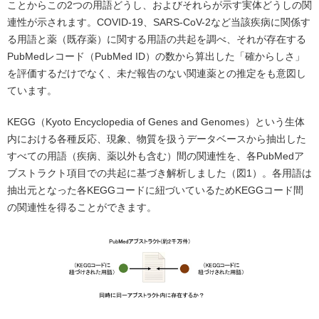
ことからこの2つの用語どうし、およびそれらが示す実体どうしの関
連性が示されます。COVID-19、SARS-CoV-2など当該疾病に関係す
る用語と薬（既存薬）に関する用語の共起を調べ、それが存在する
PubMedレコード（PubMed ID）の数から算出した「確からしさ」
を評価するだけでなく、未だ報告のない関連薬との推定をも意図し
ています。
KEGG（Kyoto Encyclopedia of Genes and Genomes）という生体
内における各種反応、現象、物質を扱うデータベースから抽出した
すべての用語（疾病、薬以外も含む）間の関連性を、各PubMedア
ブストラクト項目での共起に基づき解析しました（図1）。各用語は
抽出元となった各KEGGコードに紐づいているためKEGGコード間
の関連性を得ることができます。