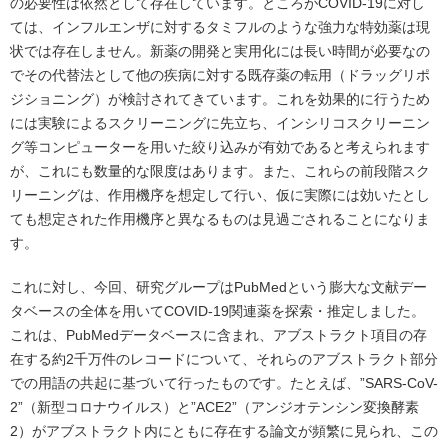
の必要性は依然として存在しています。ところがCOVID-19に対し
ては、インフルエンザに対するタミフルのような強力な特効薬は現
状では存在しません。新薬の開発と実用化には長い時間が必要なの
でその代替法として他の疾病に対する既存薬の転用（ドラッグリポ
ジショニング）が検討されてきています。これを効果的に行うため
には実験によるスクリーニングに先立ち、インシリコスクリーニン
グ等コンピューターを用いた絞り込みが有効であると考えられます
が、これにも数量的な限度はあります。また、これらの前段階スク
リーニングは、作用機序を想定して行い、仮に実際には効いたとし
ても想定された作用機序と異なるものは見過ごされることになりま
す。
これに対し、今回、研究グループはPubMedという膨大な文献デー
タベースの全体を用いてCOVID-19関連薬を探索・推定しました。
これは、PubMedデータベースに含まれ、アブストラクト項目の存
在する約2千万件のレコードについて、それらのアブストラクト部分
での用語の共起に基づいて行ったものです。たとえば、”SARS-CoV-
2”（新型コロナウイルス）と”ACE2”（アンジオテンシン変換酵素
2）がアブストラクト内にともに存在する論文が頻繁に見られ、この