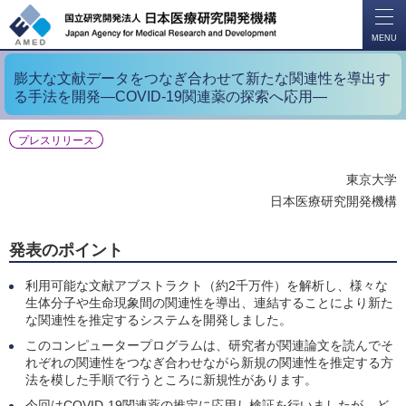
開
く
MENU
膨大な文献データをつなぎ合わせて新たな関連性を導出す
る手法を開発―COVID-19関連薬の探索へ応用―
プレスリリース
東京大学
日本医療研究開発機構
発表のポイント
利用可能な文献アブストラクト（約2千万件）を解析し、様々な
生体分子や生命現象間の関連性を導出、連結することにより新た
な関連性を推定するシステムを開発しました。
このコンピュータープログラムは、研究者が関連論文を読んでそ
れぞれの関連性をつなぎ合わせながら新規の関連性を推定する方
法を模した手順で行うところに新規性があります。
今回はCOVID-19関連薬の推定に応用し検証を行いましたが、ど