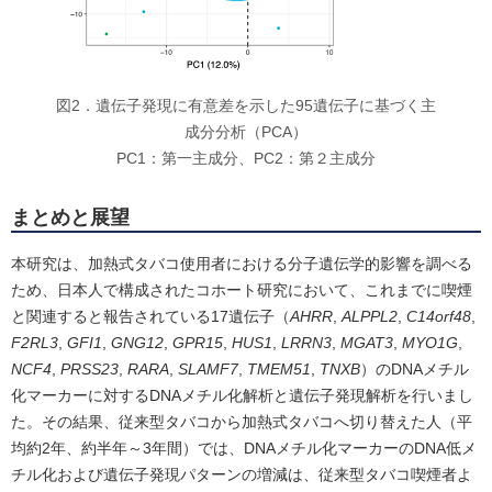
図2．遺伝子発現に有意差を示した95遺伝子に基づく主
成分分析（PCA）
PC1：第一主成分、PC2：第２主成分
まとめと展望
本研究は、加熱式タバコ使用者における分子遺伝学的影響を調べる
ため、日本人で構成されたコホート研究において、これまでに喫煙
と関連すると報告されている17遺伝子（
AHRR
,
ALPPL2
,
C14orf48
,
F2RL3
,
GFI1
,
GNG12
,
GPR15
,
HUS1
,
LRRN3
,
MGAT3
,
MYO1G
,
NCF4
,
PRSS23
,
RARA
,
SLAMF7
,
TMEM51
,
TNXB
）のDNAメチル
化マーカーに対するDNAメチル化解析と遺伝子発現解析を行いまし
た。その結果、従来型タバコから加熱式タバコへ切り替えた人（平
均約2年、約半年～3年間）では、DNAメチル化マーカーのDNA低メ
チル化および遺伝子発現パターンの増減は、従来型タバコ喫煙者よ