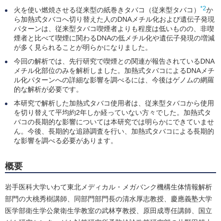
*2
火を使い燃焼させる従来型の紙巻きタバコ（従来型タバコ）
か
ら加熱式タバコへ切り替えた人のDNAメチル化および遺伝子発現
パターンは、従来型タバコ喫煙者よりも程度は低いものの、非喫
煙者と比べて喫煙に関わるDNAの低メチル化や遺伝子発現の増減
が多く見られることが明らかになりました。
今回の解析では、先行研究で喫煙との関連が報告されているDNA
メチル化部位のみを解析しました。加熱式タバコによるDNAメチ
ル化パターンへの詳細な影響を調べるには、今後はゲノムの網羅
的な解析が必要です。
本研究で解析した加熱式タバコ使用者は、従来型タバコから使用
を切り替えて平均約2年しか経っていない方々でした。加熱式タ
バコの長期的な影響については本研究では明らかにできていませ
ん。今後、長期的な追跡調査を行い、加熱式タバコによる長期的
な影響を調べる必要があります。
概要
岩手医科大学いわて東北メディカル・メガバンク機構生体情報解析
部門の大桃秀樹講師、同部門部門長の清水厚志教授、慶應義塾大学
医学部衛生学公衆衛生学教室の武林亨教授、原田成専任講師、国立