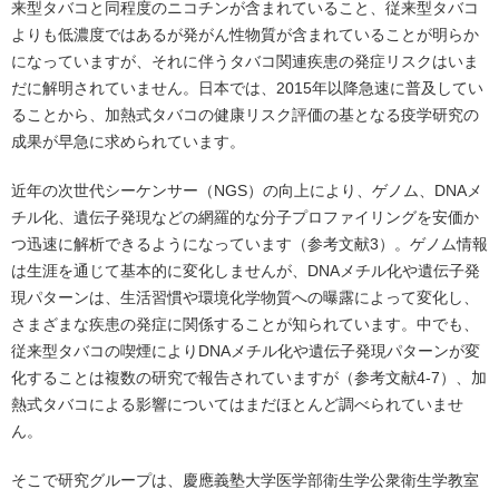
来型タバコと同程度のニコチンが含まれていること、従来型タバコ
よりも低濃度ではあるが発がん性物質が含まれていることが明らか
になっていますが、それに伴うタバコ関連疾患の発症リスクはいま
だに解明されていません。日本では、2015年以降急速に普及してい
ることから、加熱式タバコの健康リスク評価の基となる疫学研究の
成果が早急に求められています。
近年の次世代シーケンサー（NGS）の向上により、ゲノム、DNAメ
チル化、遺伝子発現などの網羅的な分子プロファイリングを安価か
つ迅速に解析できるようになっています（参考文献3）。ゲノム情報
は生涯を通じて基本的に変化しませんが、DNAメチル化や遺伝子発
現パターンは、生活習慣や環境化学物質への曝露によって変化し、
さまざまな疾患の発症に関係することが知られています。中でも、
従来型タバコの喫煙によりDNAメチル化や遺伝子発現パターンが変
化することは複数の研究で報告されていますが（参考文献4-7）、加
熱式タバコによる影響についてはまだほとんど調べられていませ
ん。
そこで研究グループは、慶應義塾大学医学部衛生学公衆衛生学教室