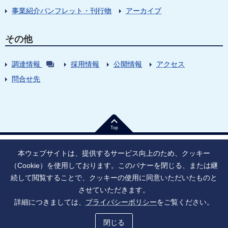
事業紹介パンフレット・刊行物
アーカイブ
その他
調達情報
採用情報
公開情報
アクセス
問合せ先
Top
本ウェブサイトは、提供するサービス向上のため、クッキー
（Cookie）を使用しております。このバナーを閉じる、または継
続して閲覧することで、クッキーの使用に同意いただいたものと
法人番号：9010005023796
東京都千代田区大手町1丁目7番1号
させていただきます。
情報公開
寄附のお願い
ご利用上の注意
詳細につきましては、
プライバシーポリシー
をご覧ください。
ソーシャル・ネットワーキング・サービス運用ポリシー
プライバシーポリシー
アクセシビリティ
サイトマップ
閉じる