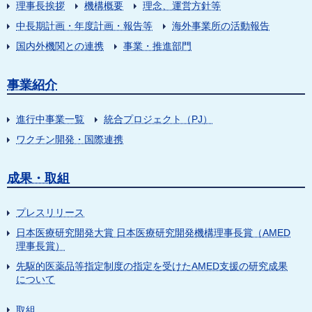
理事長挨拶
機構概要
理念、運営方針等
中長期計画・年度計画・報告等
海外事業所の活動報告
国内外機関との連携
事業・推進部門
事業紹介
進行中事業一覧
統合プロジェクト（PJ）
ワクチン開発・国際連携
成果・取組
プレスリリース
日本医療研究開発大賞 日本医療研究開発機構理事長賞（AMED
理事長賞）
先駆的医薬品等指定制度の指定を受けたAMED支援の研究成果
について
取組