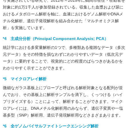
り実施されている研究で、2012年～2015年に鶴岡市在住・在勤者を
対象に約1万1千人が参加登録されている。収集した血漿および尿に
おけるメタボローム解析を軸に、血液におけるゲノム解析やDNAメ
チル化解析、遺伝子発現解析を組み合わせた「マルチオミクス解
析」を実施しています。
*4 主成分分析（Principal Component Analysis; PCA）
統計学における多変量解析の1つで、多種類ある複雑なデータ（多次
元データ）をその特徴を損なわずにわかりやすいデータ（低次元デ
ータ）に要約することで、視覚的にどの程度のばらつきがあるかを
わかりやすく示すことができます。
*5 マイクロアレイ解析
微細なガラス基板上にプローブと呼ばれる解析対象となる配列が並
んでおり、その基板上に解析サンプルを滴下し、くっつける（ハイ
ブリダイズする）ことによって、解析することができます。マイク
ロアレイには、DNAメチル化解析用のみならず、遺伝子変異や一塩
基多型（SNP）解析用、遺伝子発現解析用などさまざまあります。
*6 全ゲノムバイサルファイトシークエンシング解析