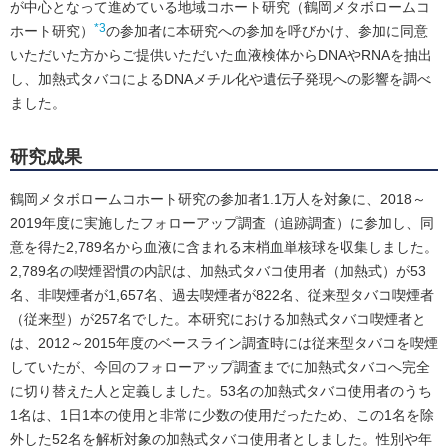
が中心となって進めている地域コホート研究（鶴岡メタボロームコ
*3
ホート研究）
の参加者に本研究への参加を呼びかけ、参加に同意
いただいた方からご提供いただいた血液検体からDNAやRNAを抽出
し、加熱式タバコによるDNAメチル化や遺伝子発現への影響を調べ
ました。
研究成果
鶴岡メタボロームコホート研究の参加者1.1万人を対象に、2018～
2019年度に実施したフォローアップ調査（追跡調査）に参加し、同
意を得た2,789名から血液に含まれる末梢血単核球を収集しました。
2,789名の喫煙習慣の内訳は、加熱式タバコ使用者（加熱式）が53
名、非喫煙者が1,657名、過去喫煙者が822名、従来型タバコ喫煙者
（従来型）が257名でした。本研究における加熱式タバコ喫煙者と
は、2012～2015年度のベースライン調査時には従来型タバコを喫煙
していたが、今回のフォローアップ調査までに加熱式タバコへ完全
に切り替えた人と定義しました。53名の加熱式タバコ使用者のうち
1名は、1日1本の使用と非常に少数の使用だったため、この1名を除
外した52名を解析対象の加熱式タバコ使用者としました。性別や年