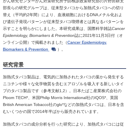
がん研究センターがん対策研究所予防検診政策研究部の片野田耕太
部長らの研究グループは、従来型タバコから加熱式タバコへの切り
替え（平均約2年間）により、血液細胞におけるDNAメチル化およ
び遺伝子発現パターンが従来型タバコ喫煙者とは異なるパターンを
示すことを明らかにしました。本研究成果は、国際科学雑誌
Cancer
Epidemiology, Biomarkers & Prevention
誌に2021年11月3日付（オ
ンライン公開）で掲載されました（
Cancer Epidemiology,
Biomarkers & Prevention
）。
研究背景
加熱式タバコ製品は、電気的に加熱されたタバコの葉から発生する
ニコチンや様々な化学物質を含むエアロゾルを吸入する新しいタイ
プのタバコ製品です（参考文献1,2）。日本たばこ産業株式会社の
Ploom TECH*、米国Philip Morris International社のIQOS*、英国
British American Tobacco社のglo*などの加熱式タバコは、日本を含
むいくつかの国で2014年半ばから販売されています。
加熱式タバコの成分分析を行った研究により、加熱式タバコには従