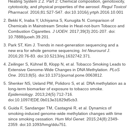
Heating System 2.2. Part 2: Chemical composition, genotoxicity,
cytotoxicity, and physical properties of the aerosol.
Regul Toxicol
Pharmacol
. 2016;81:S27-S47. doi:10.1016/j.yrtph.2016.10.001
Bekki K, Inaba Y, Uchiyama S, Kunugita N. Comparison of
Chemicals in Mainstream Smoke in Heat-not-burn Tobacco and
Combustion Cigarettes.
J UOEH
. 2017;39(3):201-207. doi:
10.7888/juoeh.39.201.
Park ST, Kim J. Trends in next-generation sequencing and a
new era for whole genome sequencing.
Int Neurourol J
.
2016;20:76-83. doi:10.5213/inj.1632742.371.
Zeilinger S, Kühnel B, Klopp N, et al. Tobacco Smoking Leads to
Extensive Genome-Wide Changes in DNA Methylation.
PLoS
One
. 2013;8(5). doi:10.1371/journal.pone.0063812.
Shenker NS, Ueland PM, Polidoro S, et al. DNA methylation as a
long-term biomarker of exposure to tobacco smoke.
Epidemiology
. 2013;24(5):712-716.
doi:10.1097/EDE.0b013e31829d5cb3.
Guida F, Sandanger TM, Castagné R, et al. Dynamics of
smoking-induced genome-wide methylation changes with time
since smoking cessation.
Hum Mol Genet
. 2015;24(8):2349-
2359. doi:10.1093/hmg/ddu751.