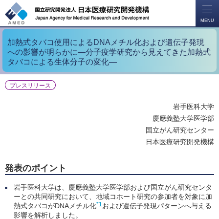
開
く
MENU
加熱式タバコ使用によるDNAメチル化および遺伝子発現
への影響が明らかに―分子疫学研究から見えてきた加熱式
タバコによる生体分子の変化―
プレスリリース
岩手医科大学
慶應義塾大学医学部
国立がん研究センター
日本医療研究開発機構
発表のポイント
岩手医科大学は、慶應義塾大学医学部および国立がん研究センタ
ーとの共同研究において、地域コホート研究の参加者を対象に加
*1
熱式タバコがDNAメチル化
および遺伝子発現パターンへ与える
影響を解析しました。