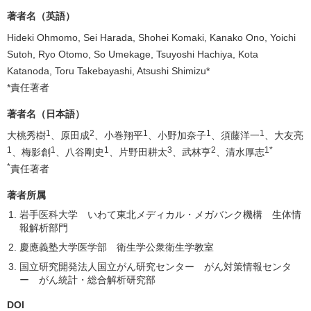
著者名（英語）
Hideki Ohmomo, Sei Harada, Shohei Komaki, Kanako Ono, Yoichi
Sutoh, Ryo Otomo, So Umekage, Tsuyoshi Hachiya, Kota
Katanoda, Toru Takebayashi, Atsushi Shimizu*
*責任著者
著者名（日本語）
1
2
1
1
1
大桃秀樹
、原田成
、小巻翔平
、小野加奈子
、須藤洋一
、大友亮
1
1
1
3
2
1*
、梅影創
、八谷剛史
、片野田耕太
、武林亨
、清水厚志
*
責任著者
著者所属
岩手医科大学 いわて東北メディカル・メガバンク機構 生体情
報解析部門
慶應義塾大学医学部 衛生学公衆衛生学教室
国立研究開発法人国立がん研究センター がん対策情報センタ
ー がん統計・総合解析研究部
DOI