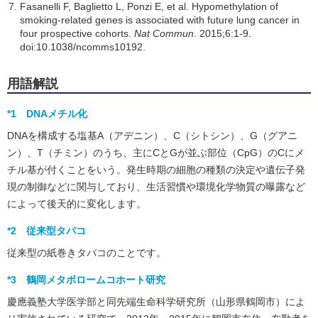
Fasanelli F, Baglietto L, Ponzi E, et al. Hypomethylation of
smoking-related genes is associated with future lung cancer in
four prospective cohorts.
Nat Commun
. 2015;6:1-9.
doi:10.1038/ncomms10192.
用語解説
*1 DNAメチル化
DNAを構成する塩基A（アデニン）、C（シトシン）、G（グアニ
ン）、T（チミン）のうち、主にCとGが並ぶ部位（CpG）のCにメ
チル基が付くことをいう。発生時期の細胞の種類の決定や遺伝子発
現の制御などに関与しており、生活習慣や環境化学物質の曝露など
によって後天的に変化します。
*2 従来型タバコ
従来型の紙巻きタバコのことです。
*3 鶴岡メタボロームコホート研究
慶應義塾大学医学部と同先端生命科学研究所（山形県鶴岡市）によ