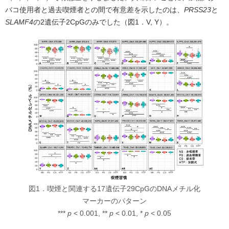
バコ使用者と過去喫煙者との間で有意差を示したのは、
PRSS23
と
SLAMF4
の2遺伝子2CpGのみでした（図1．V, Y）。
図1．喫煙と関連する17遺伝子29CpGのDNAメチル化
マーカーのパターン
***
p
< 0.001, **
p
< 0.01, *
p
< 0.05