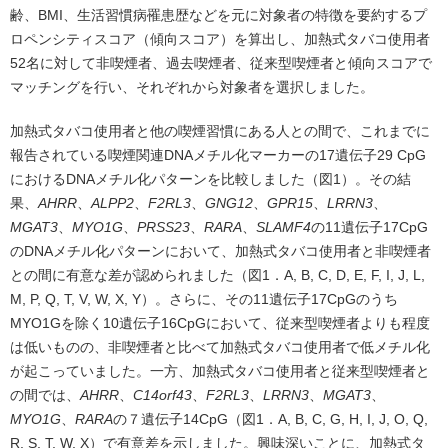
齢、BMI、生活習慣病罹患歴などを元に対象者の特徴を要約するプ
ロペンシティスコア（傾向スコア）を算出し、加熱式タバコ使用者
52名に対して非喫煙者、過去喫煙者、従来型喫煙者と傾向スコアで
マッチングを行い、それぞれから対象者を選択しました。
加熱式タバコ使用者と他の喫煙習慣にある人との間で、これまでに
報告されている喫煙関連DNAメチル化マーカーの17遺伝子29 CpG
におけるDNAメチル化パターンを比較しました（図1）。その結
果、
AHRR
、
ALPP2
、
F2RL3
、
GNG12
、
GPR15
、
LRRN3
、
MGAT3
、
MYO1G
、
PRSS23
、
RARA
、
SLAMF4
の11遺伝子17CpG
のDNAメチル化パターンにおいて、加熱式タバコ使用者と非喫煙者
との間に有意な差が認められました（図1．A, B, C, D, E, F, I, J, L,
M, P, Q, T, V, W, X, Y）。さらに、その11遺伝子17CpGのうち
MYO1Gを除く10遺伝子16CpGにおいて、従来型喫煙者よりも程度
は低いものの、非喫煙者と比べて加熱式タバコ使用者で低メチル化
が起こっていました。一方、加熱式タバコ使用者と従来型喫煙者と
の間では、
AHRR
、
C14orf43
、
F2RL3
、
LRRN3
、
MGAT3
、
MYO1G
、
RARA
の７遺伝子14CpG（図1．A, B, C, G, H, I, J, O, Q,
R, S, T, W, X）で有意差を示しました。興味深いことに、加熱式タ