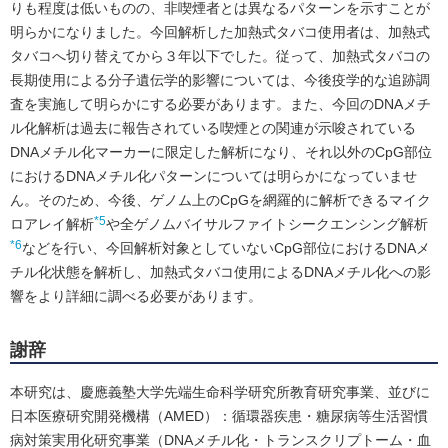
りも程度は低いものの、非喫煙者とは異なるパターンを示すことが
明らかになりました。今回解析した加熱式タバコ使用者は、加熱式
タバコへ切り替えてから３年以下でした。従って、加熱式タバコの
長期使用による分子遺伝学的影響については、今後疫学的な追跡調
査を実施して明らかにする必要があります。また、今回のDNAメチ
ル化解析は過去に報告されている喫煙との関連が示唆されている
DNAメチル化マーカーに限定した解析になり、それ以外のCpG部位
におけるDNAメチル化パターンについては明らかになっていませ
ん。そのため、今後、ゲノム上のCpGを網羅的に解析できるマイク
*5
ロアレイ解析
や全ゲノムバイサルファイトシークエンシング解析
*6
などを行い、今回解析対象としていないCpG部位におけるDNAメ
チル化状態を解析し、加熱式タバコ使用によるDNAメチル化への影
響をより詳細に調べる必要があります。
謝辞
本研究は、慶應義塾大学先端生命科学研究所教育研究事業、並びに
日本医療研究開発機構（AMED）：循環器疾患・糖尿病等生活習慣
病対策実用化研究事業（DNAメチル化・トランスクリプトーム・血