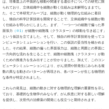
は、培養皿上の平面的な移動や関連する遺伝子についての研究に限
られており、立体組織中を細胞が動く仕組みは未解明なままでし
た。そこで本研究グループは、細胞が動く物理的な仕組みに着目
し、独自の科学計算技術を開発することで、立体組織中を細胞が動
く仕組みを明らかにしました。まず、「一つ一つの細胞で偏った界
面張力
（※1）
が細胞や細胞塊（クラスター）の移動を引き起こす」
という仮説を立てました。そして、独自の科学計算技術を使ってコ
ンピュータシミュレーションを行い、この仮説の妥当性を確かめま
した。その結果、細胞の偏った界面張力は、細胞と周囲との界面に
一方向的な流れを生じることで、細胞や細胞塊（クラスター）が動
くための推進力を生み出すことが分かりました。加えて、このコン
ピュータシミュレーションにより、がん浸潤や胚発生にみられる複
数の異なる動きのパターンが再現され、各パターンが生じる物理的
な条件が特定されました。
これらの発見は、細胞の動きに対する物理的な理解の重要性を示し
ており、基礎的な生物学のみならず、がん疾患に対する新しい理解
を提供し、次世代の治療薬の開発にも役立つと期待されます。