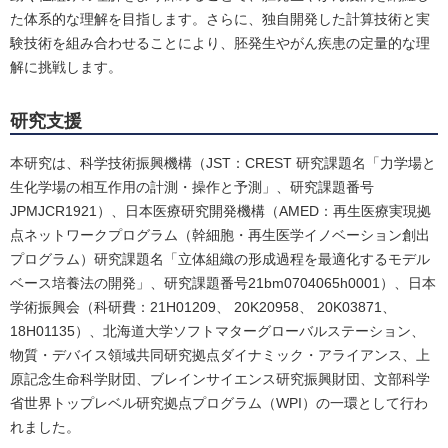
た体系的な理解を目指します。さらに、独自開発した計算技術と実
験技術を組み合わせることにより、胚発生やがん疾患の定量的な理
解に挑戦します。
研究支援
本研究は、科学技術振興機構（JST：CREST 研究課題名「力学場と
生化学場の相互作用の計測・操作と予測」、研究課題番号
JPMJCR1921）、日本医療研究開発機構（AMED：再生医療実現拠
点ネットワークプログラム（幹細胞・再生医学イノベーション創出
プログラム）研究課題名「立体組織の形成過程を最適化するモデル
ベース培養法の開発」、研究課題番号21bm0704065h0001）、日本
学術振興会（科研費：21H01209、 20K20958、 20K03871、
18H01135）、北海道大学ソフトマターグローバルステーション、
物質・デバイス領域共同研究拠点ダイナミック・アライアンス、上
原記念生命科学財団、ブレインサイエンス研究振興財団、文部科学
省世界トップレベル研究拠点プログラム（WPI）の一環として行わ
れました。