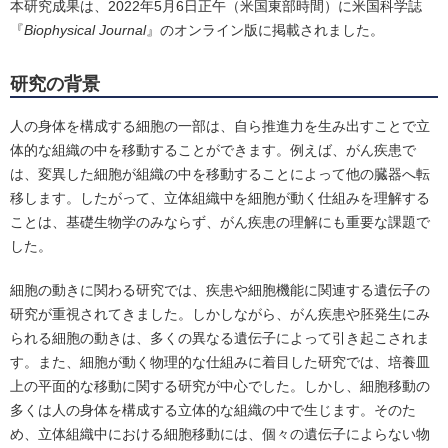
本研究成果は、2022年5月6日正午（米国東部時間）に米国科学誌
『
Biophysical Journal
』のオンライン版に掲載されました。
研究の背景
人の身体を構成する細胞の一部は、自ら推進力を生み出すことで立
体的な組織の中を移動することができます。例えば、がん疾患で
は、変異した細胞が組織の中を移動することによって他の臓器へ転
移します。したがって、立体組織中を細胞が動く仕組みを理解する
ことは、基礎生物学のみならず、がん疾患の理解にも重要な課題で
した。
細胞の動きに関わる研究では、疾患や細胞機能に関連する遺伝子の
研究が重視されてきました。しかしながら、がん疾患や胚発生にみ
られる細胞の動きは、多くの異なる遺伝子によって引き起こされま
す。また、細胞が動く物理的な仕組みに着目した研究では、培養皿
上の平面的な移動に関する研究が中心でした。しかし、細胞移動の
多くは人の身体を構成する立体的な組織の中で生じます。そのた
め、立体組織中における細胞移動には、個々の遺伝子によらない物