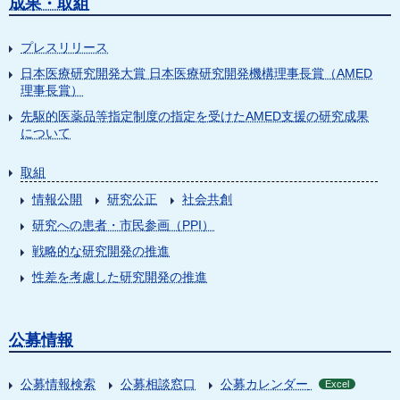
成果・取組
プレスリリース
日本医療研究開発大賞 日本医療研究開発機構理事長賞（AMED
理事長賞）
先駆的医薬品等指定制度の指定を受けたAMED支援の研究成果
について
取組
情報公開
研究公正
社会共創
研究への患者・市民参画（PPI）
戦略的な研究開発の推進
性差を考慮した研究開発の推進
公募情報
公募情報検索
公募相談窓口
公募カレンダー
Excel