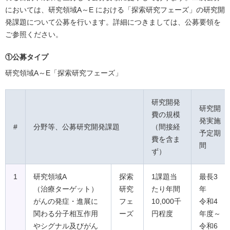
においては、研究領域A～E における「探索研究フェーズ」の研究開
発課題について公募を行います。詳細につきましては、公募要領を
ご参照ください。
①公募タイプ
研究領域A～E「探索研究フェーズ」
研究開発
研究開
費の規模
発実施
#
分野等、公募研究開発課題
（間接経
予定期
費を含ま
間
ず）
1
研究領域A
探索
1課題当
最長3
（治療ターゲット）
研究
たり年間
年
がんの発症・進展に
フェ
10,000千
令和4
関わる分子相互作用
ーズ
円程度
年度～
やシグナル及びがん
令和6