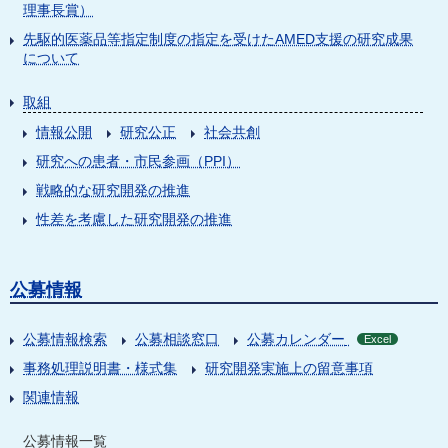
理事長賞）
先駆的医薬品等指定制度の指定を受けたAMED支援の研究成果
について
取組
情報公開
研究公正
社会共創
研究への患者・市民参画（PPI）
戦略的な研究開発の推進
性差を考慮した研究開発の推進
公募情報
公募情報検索
公募相談窓口
公募カレンダー
Excel
事務処理説明書・様式集
研究開発実施上の留意事項
関連情報
公募情報一覧