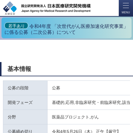
開
く
MENU
若手あり
令和4年度 「次世代がん医療加速化研究事業」
に係る公募（二次公募）について
基本情報
公募の段階
公募
開発フェーズ
基礎的,応用,非臨床研究・前臨床研究,該当
分野
医薬品プロジェクト,がん
公募締め切り
令和4年5月26日（木） 正午【厳守】