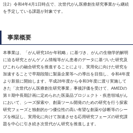
注2）令和4年4月1日時点で、次世代がん医療創生研究事業から継続
を予定している課題が対象です。
事業概要
本事業は、「がん研究10か年戦略」に基づき、がんの生物学的解明
に迫る研究とがんゲノム情報等がん患者のデータに基づいた研究及
びこれらの融合研究を推進することにより、実用化に向けた研究を
加速することで早期段階に製薬企業等への導出を目指し、令和4年度
より新規に開始します。平成28年度から令和3年度に渡り実施して
きた「次世代がん医療創生研究事業」事後評価を受けて、AMEDの
第Ⅱ期中長期計画に定められた医薬品プロジェクト・疾患領域がん
において、シーズ探索や、創薬ツール開発のための研究を行う探索
研究フェーズと独創的かつ優位性の高い有望な創薬や診断等のシー
ズを検証し、実用化に向けて加速させる応用研究フェーズの研究課
題を中心に引き続き次世代がん研究を推進します。