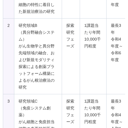
細胞の特性に着目し
年度
た新規治療法の研究
2
研究領域B
探索
1課題当
最長3
（異分野融合システ
研究
たり年間
年
ム）
フェ
10,000千
令和4
がん生物学と異分野
ーズ
円程度
年度～
先端領域の融合、お
令和6
よび新規モダリティ
年度
探索による創薬プラ
ットフォーム構築に
よるがん根治療法の
研究
3
研究領域C
探索
1課題当
最長3
（免疫システム創
研究
たり年間
年
薬）
フェ
10,000千
令和4
がん細胞と免疫担当
ーズ
円程度
年度～