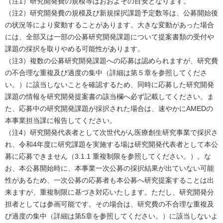
（注1）研究開発費の規模等はおおよその目安となります。
（注2）研究開発費の規模及び新規採択課題予定数等は、公募開始後
の状況等により変動することがあります。大きな変動があった場合
には、全部又は一部の公募研究開発課題について提案書類の受付や
課題の採択を取りやめる可能性があります。
（注3）複数の公募研究開発課題への応募は認められますが、研究費
の不合理な重複及び過度の集中（詳細は第５章を参照してくださ
い。）に該当しないことを確認するため、同時に応募した研究開発
課題の情報を研究開発提案書の該当欄へ必ず記載してください。ま
た、応募中の研究開発課題が採択された場合は、速やかにAMEDの
本事業担当課に報告してください。
（注4）研究開発代表者として次世代がん医療創生研究事業で採択さ
れ、令和4年度に研究課題を実施する場は研究開発代表者として本公
募に応募できません（3.1.1 重複制限を参照してください。）。な
お、本公募開始時に、本事業一次公募の採択結果が出ていない可能
性があるため、一次公募の応募者も本公募へ研究提案することは出
来ますが、重複制限に基づき対応いたします。ただし、研究開発分
担者としては参画可能です。その場合は、研究費の不合理な重複及
び過度の集中（詳細は第5章を参照してください。）に該当しないよ