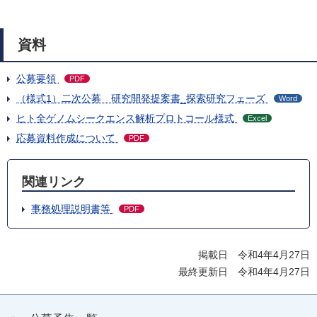
資料
公募要領
PDF
（様式1）二次公募 研究開発提案書_探索研究フェーズ
Word
ヒト全ゲノムシークエンス解析プロトコール様式
Excel
応募資料作成について
PDF
関連リンク
事務処理説明書等
PDF
掲載日 令和4年4月27日
最終更新日 令和4年4月27日