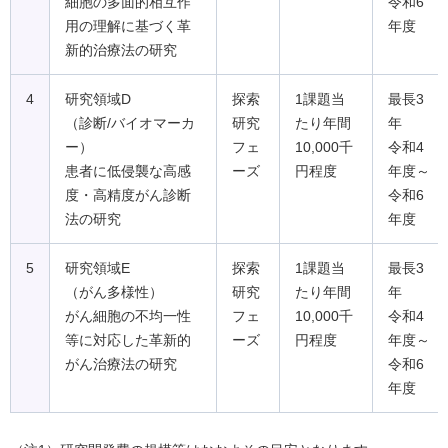
細胞の多面的相互作
令和6
用の理解に基づく革
年度
新的治療法の研究
4
研究領域D
探索
1課題当
最長3
（診断/バイオマーカ
研究
たり年間
年
ー）
フェ
10,000千
令和4
患者に低侵襲な高感
ーズ
円程度
年度～
度・高精度がん診断
令和6
法の研究
年度
5
研究領域E
探索
1課題当
最長3
（がん多様性）
研究
たり年間
年
がん細胞の不均一性
フェ
10,000千
令和4
等に対応した革新的
ーズ
円程度
年度～
がん治療法の研究
令和6
年度