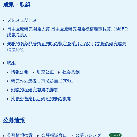
成果・取組
プレスリリース
日本医療研究開発大賞 日本医療研究開発機構理事長賞（AMED
理事長賞）
先駆的医薬品等指定制度の指定を受けたAMED支援の研究成果
について
取組
情報公開
研究公正
社会共創
研究への患者・市民参画（PPI）
戦略的な研究開発の推進
性差を考慮した研究開発の推進
公募情報
公募情報検索
公募相談窓口
公募カレンダー
Excel