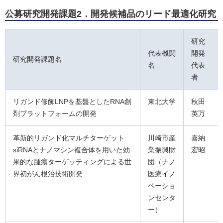
公募研究開発課題2．開発候補品のリード最適化研究
研究
代表機関
開発
研究開発課題名
名
代表
者
リガンド修飾LNPを基盤としたRNA創
東北大学
秋田
剤プラットフォームの開発
英万
革新的リガンド化マルチターゲット
川崎市産
喜納
siRNAとナノマシン複合体を用いた効
業振興財
宏昭
果的な腫瘍ターゲッティングによる世
団（ナノ
界初がん根治技術開発
医療イノ
ベーショ
ンセンタ
ー）