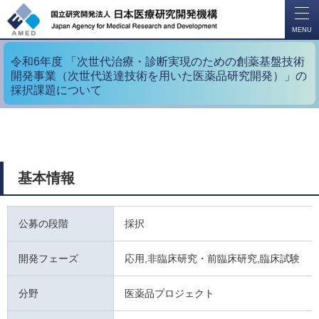
開
く
MENU
令和6年度 「次世代治療・診断実現のための創薬基盤技術
開発事業（次世代送達技術を用いた医薬品研究開発）」の
採択課題について
基本情報
公募の段階
採択
開発フェーズ
応用,非臨床研究・前臨床研究,臨床試験
分野
医薬品プロジェクト