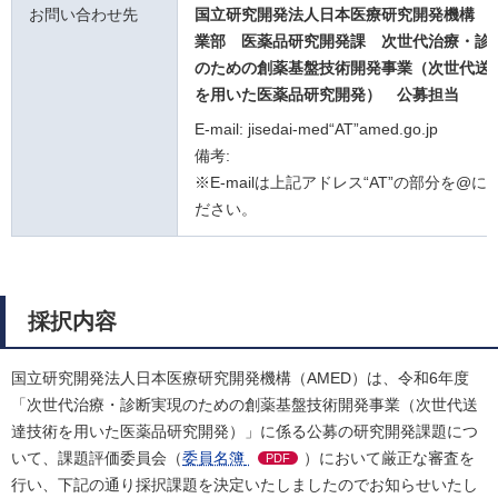
お問い合わせ先
国立研究開発法人日本医療研究開発機構 
業部 医薬品研究開発課
次世代治療・診
のための創薬基盤技術開発事業（次世代送
を用いた医薬品研究開発）
公募担当
E-mail: jisedai-med“AT”amed.go.jp
備考:
※E-mailは上記アドレス“AT”の部分を@
ださい。
採択内容
国立研究開発法人日本医療研究開発機構（AMED）は、令和6年度
「次世代治療・診断実現のための創薬基盤技術開発事業（次世代送
達技術を用いた医薬品研究開発）」に係る公募の研究開発課題につ
いて、課題評価委員会（
委員名簿
）において厳正な審査を
PDF
行い、下記の通り採択課題を決定いたしましたのでお知らせいたし