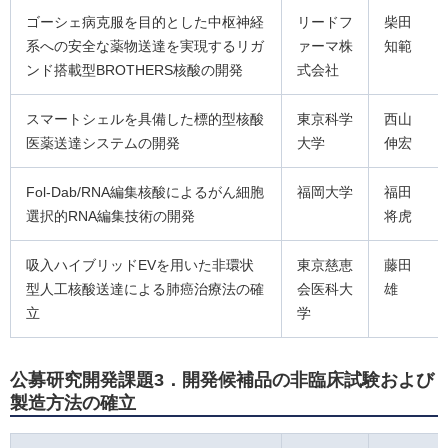
ゴーシェ病克服を目的とした中枢神経
リードフ
柴田
系への安全な薬物送達を実現するリガ
ァーマ株
知範
ンド搭載型BROTHERS核酸の開発
式会社
スマートシェルを具備した標的型核酸
東京科学
西山
医薬送達システムの開発
大学
伸宏
Fol-Dab/RNA編集核酸によるがん細胞
福岡大学
福田
選択的RNA編集技術の開発
将虎
吸入ハイブリッドEVを用いた非環状
東京慈恵
藤田
型人工核酸送達による肺癌治療法の確
会医科大
雄
立
学
公募研究開発課題3．開発候補品の非臨床試験および
製造方法の確立