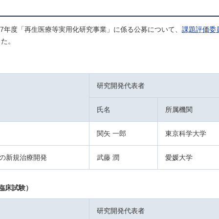
和7年度「再生医療等実用化研究事業」に係る公募について、
課題評価委
した。
研究開発代表者
氏名
所属機関
関矢 一郎
東京科学大学
の新規治療開発
武藤 潤
愛媛大学
臨床試験）
研究開発代表者