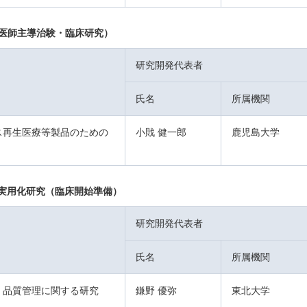
研究（医師主導治験・臨床研究）
研究開発代表者
氏名
所属機関
ス再生医療等製品のための
小戝 健一郎
鹿児島大学
実用化研究（臨床開始準備）
研究開発代表者
氏名
所属機関
・品質管理に関する研究
鎌野 優弥
東北大学