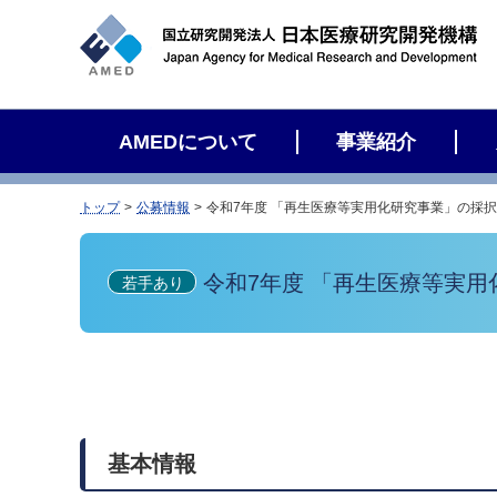
サ
イ
ト
内
検
AMEDについて
事業紹介
索
トップ
公募情報
令和7年度 「再生医療等実用化研究事業」の採
令和7年度 「再生医療等実
若手あり
基本情報