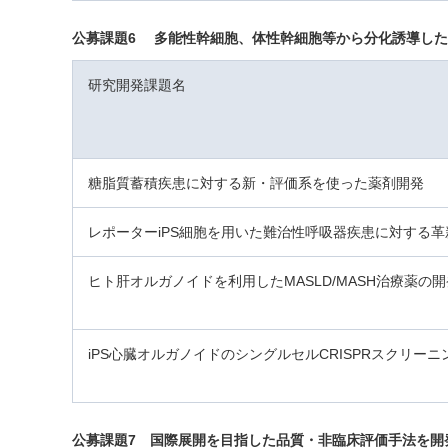
公募課題6 多能性幹細胞、体性幹細胞等から分化誘導し
研究開発課題名
糖脂質蓄積疾患に対する新・評価系を使った薬剤開発
レポーターiPS細胞を用いた難治性呼吸器疾患に対する革
ヒト肝オルガノイドを利用したMASLD/MASH治療薬の
iPS心臓オルガノイドのシングルセルCRISPRスクリーニ
公募課題7 国際展開を目指した品質・非臨床評価手法を開