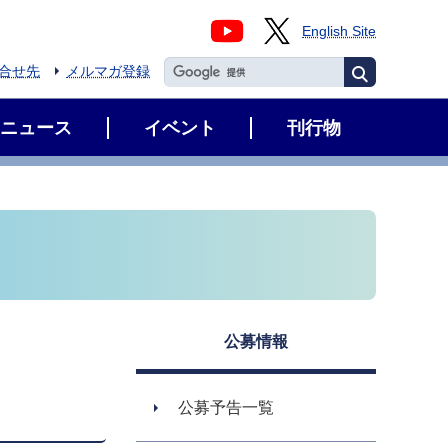
English Site
合せ先
メルマガ登録
ニュース
イベント
刊行物
公募情報
公募予告一覧