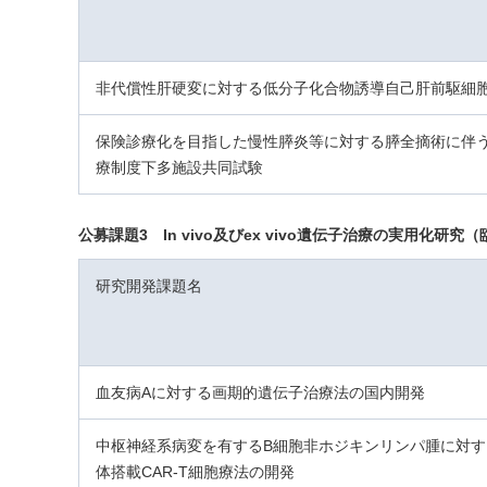
非代償性肝硬変に対する低分子化合物誘導自己肝前駆細
保険診療化を目指した慢性膵炎等に対する膵全摘術に伴
療制度下多施設共同試験
公募課題3 In vivo及びex vivo遺伝子治療の実用化研究
研究開発課題名
血友病Aに対する画期的遺伝子治療法の国内開発
中枢神経系病変を有するB細胞非ホジキンリンパ腫に対
体搭載CAR-T細胞療法の開発