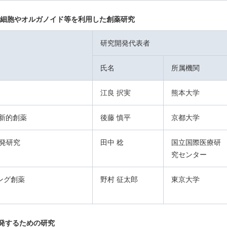
た細胞やオルガノイド等を利用した創薬研究
研究開発代表者
氏名
所属機関
江良 択実
熊本大学
新的創薬
後藤 慎平
京都大学
開発研究
田中 稔
国立国際医療研
究センター
ング創薬
野村 征太郎
東京大学
発するための研究