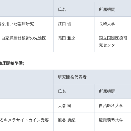
氏名
所属機関
胞を用いた臨床研究
江口 晋
長崎大学
う自家膵島移植術の先進医
霜田 雅之
国立国際医療研
究センター
（臨床開始準備）
研究開発代表者
氏名
所属機関
大森 司
自治医科大学
するキメラサイトカイン受容
籠谷 勇紀
慶應義塾大学