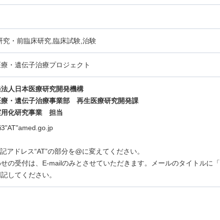
研究・前臨床研究,臨床試験,治験
医療・遺伝子治療プロジェクト
発法人日本医療研究開発機構
医療・遺伝子治療事業部 再生医療研究開発課
実用化研究事業
担当
ei3"AT"amed.go.jp
lは上記アドレス“AT”の部分を@に変えてください。
せの受付は、E-mailのみとさせていただきます。メールのタイトルに
明記してください。