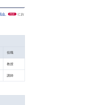
員会
にお
PDF
役職
教授
講師