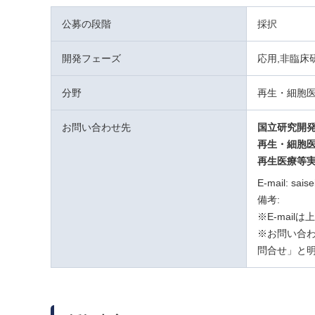
公募の段階
採択
開発フェーズ
応用,非臨床
分野
再生・細胞
お問い合わせ先
国立研究開
再生・細胞
再生医療等
E-mail: sais
備考:
※E-mai
※お問い合わ
問合せ」と