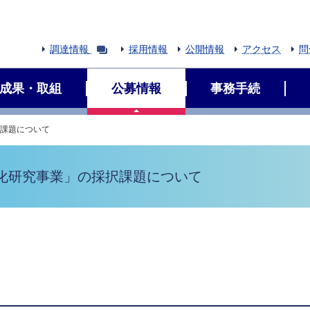
調達情報
採用情報
公開情報
アクセス
問
成果・取組
公募情報
事務手続
択課題について
用化研究事業」の採択課題について