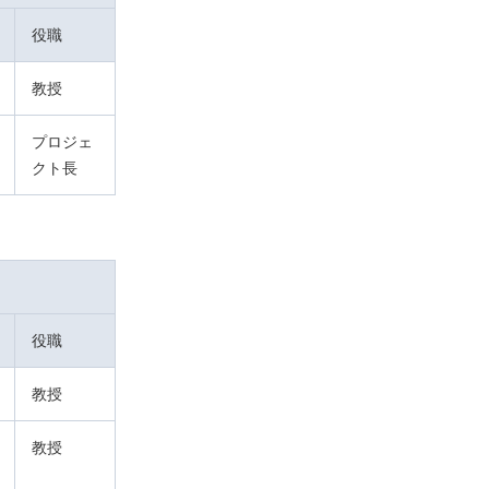
役職
教授
プロジェ
クト長
役職
教授
教授