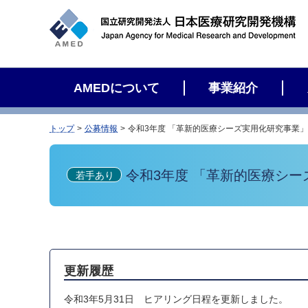
サ
イ
ト
内
検
AMEDについて
事業紹介
索
トップ
公募情報
令和3年度 「革新的医療シーズ実用化研究事業
令和3年度 「革新的医療シ
若手あり
更新履歴
令和3年5月31日 ヒアリング日程を更新しました。