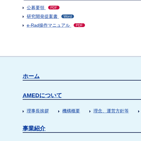
公募要領
PDF
研究開発提案書
Word
e-Rad操作マニュアル
PDF
ホーム
AMEDについて
理事長挨拶
機構概要
理念、運営方針等
事業紹介