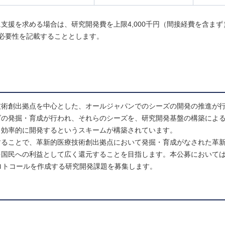
支援を求める場合は、研究開発費を上限4,000千円（間接経費を含まず
必要性を記載することとします。
技術創出拠点を中心とした、オールジャパンでのシーズの開発の推進が
ズの発掘・育成が行われ、それらのシーズを、研究開発基盤の構築によ
、効率的に開発するというスキームが構築されています。
することで、革新的医療技術創出拠点において発掘・育成がなされた革
を国民への利益として広く還元することを目指します。本公募において
ロトコールを作成する研究開発課題を募集します。