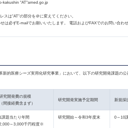
ho-kakushin "AT"amed.go.jp
アドレスは”AT”の部分を＠に変えてください。
せは必ずE-mailでお願いいたします。 電話およびFAXでのお問い合わ
革新的医療シーズ実用化研究事業」において、以下の研究開発課題の公
研究開発費の規模
研究開発実施予定期間
新規採
（間接経費含まず）
1課題当たり年間
研究開始～令和3年度末
0～10
2,000～3,000千円程度※