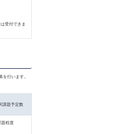
せは受付できま
募を行います。
択課題予定数
課題程度