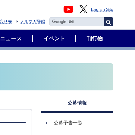
English Site
合せ先
メルマガ登録
ニュース
イベント
刊行物
公募情報
公募予告一覧