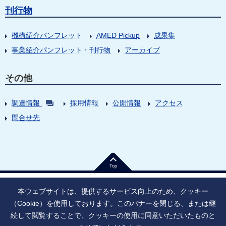
刊行物
機構紹介パンフレット
AMED Pickup
成果集
事業紹介パンフレット・刊行物
アーカイブ
その他
調達情報
採用情報
公開情報
アクセス
問合せ先
Top
本ウェブサイトは、提供するサービス向上のため、クッキー
（Cookie）を使用しております。このバナーを閉じる、または継
続して閲覧することで、クッキーの使用に同意いただいたものと
法人番号：9010005023796
東京都千代田区大手町1丁目7番1号