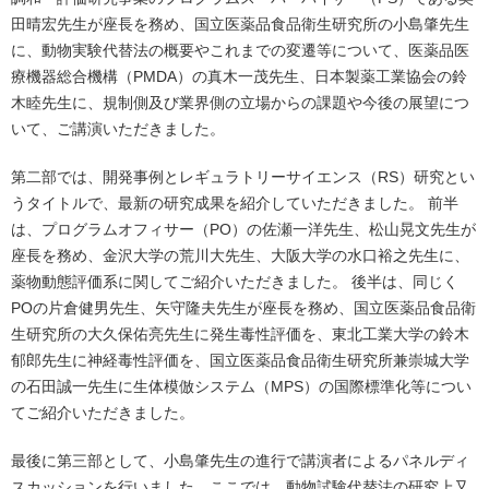
田晴宏先生が座長を務め、国立医薬品食品衛生研究所の小島肇先生
に、動物実験代替法の概要やこれまでの変遷等について、医薬品医
療機器総合機構（PMDA）の真木一茂先生、日本製薬工業協会の鈴
木睦先生に、規制側及び業界側の立場からの課題や今後の展望につ
いて、ご講演いただきました。
第二部では、開発事例とレギュラトリーサイエンス（RS）研究とい
うタイトルで、最新の研究成果を紹介していただきました。 前半
は、プログラムオフィサー（PO）の佐瀬一洋先生、松山晃文先生が
座長を務め、金沢大学の荒川大先生、大阪大学の水口裕之先生に、
薬物動態評価系に関してご紹介いただきました。 後半は、同じく
POの片倉健男先生、矢守隆夫先生が座長を務め、国立医薬品食品衛
生研究所の大久保佑亮先生に発生毒性評価を、東北工業大学の鈴木
郁郎先生に神経毒性評価を、国立医薬品食品衛生研究所兼崇城大学
の石田誠一先生に生体模倣システム（MPS）の国際標準化等につい
てご紹介いただきました。
最後に第三部として、小島肇先生の進行で講演者によるパネルディ
スカッションを行いました。ここでは、動物試験代替法の研究上又