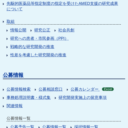
先駆的医薬品等指定制度の指定を受けたAMED支援の研究成果
について
取組
情報公開
研究公正
社会共創
研究への患者・市民参画（PPI）
戦略的な研究開発の推進
性差を考慮した研究開発の推進
公募情報
公募情報検索
公募相談窓口
公募カレンダー
Excel
事務処理説明書・様式集
研究開発実施上の留意事項
関連情報
公募情報一覧
公募予告一覧
公募情報一覧
採択情報一覧