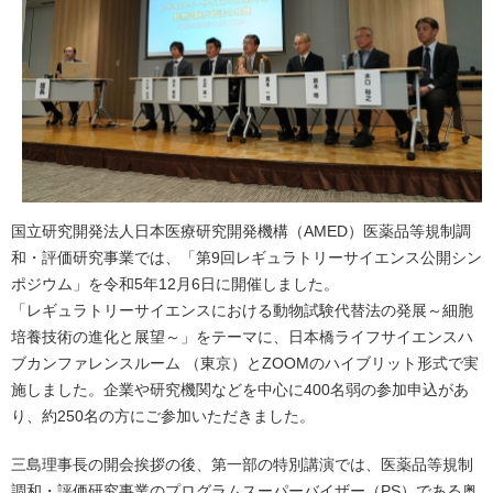
国立研究開発法人日本医療研究開発機構（AMED）医薬品等規制調
和・評価研究事業では、「第9回レギュラトリーサイエンス公開シン
ポジウム」を令和5年12月6日に開催しました。
「レギュラトリーサイエンスにおける動物試験代替法の発展～細胞
培養技術の進化と展望～」をテーマに、日本橋ライフサイエンスハ
ブカンファレンスルーム （東京）とZOOMのハイブリット形式で実
施しました。企業や研究機関などを中心に400名弱の参加申込があ
り、約250名の方にご参加いただきました。
三島理事長の開会挨拶の後、第一部の特別講演では、医薬品等規制
調和・評価研究事業のプログラムスーパーバイザー（PS）である奥