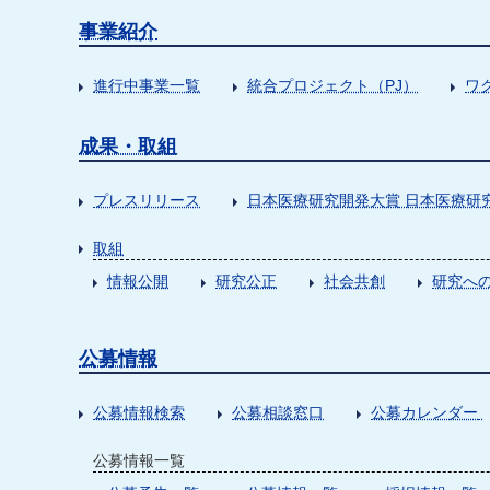
事業紹介
進行中事業一覧
統合プロジェクト（PJ）
ワ
成果・取組
プレスリリース
日本医療研究開発大賞 日本医療研
取組
情報公開
研究公正
社会共創
研究への
公募情報
公募情報検索
公募相談窓口
公募カレンダー
公募情報一覧