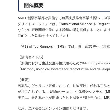
開催概要
AMED創薬事業部が実施する創薬支援推進事業 創薬シー
タリストユニット」では、Translational Science や Regu
ならびに医療関連企業による論壇の場を提供することによ
目的とした活動を行っております。
「第19回 Top Runners in TRS」では、堀 武志 
【講演タイトル】
『創薬における生殖発生毒性試験のためのMicrophysiological
『Microphysiological systems for reproductive and developm
【概要】
医薬品などのリスク評価において、動物実験に代わる手法としてNew App
が注目されている。NAMsの一つに、生体模倣システム（M
表では、最近私たちが開発したヒト胎盤MPSを中心に、M
なお、当講演会はオンライン開催となります。