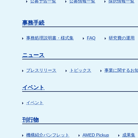
公募予告一覧
公募情報一覧
採択情報一覧
事務手続
事務処理説明書・様式集
FAQ
研究費の運用
ニュース
プレスリリース
トピックス
事業に関するお
イベント
イベント
刊行物
機構紹介パンフレット
AMED Pickup
成果集