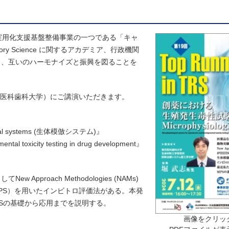
ズ実用化支援基盤整備事業の一つである「キャ
latory Science に関するアカデミア、行政機関
り、互いのハーモナイズと振興を図ることを
先生（東京医科歯科大学）にご講演いただきます。
 systems (生体模倣システム)』
ental toxicity testing in drug development』
roach Methodologies (NAMs)
PS）を用いたインビトロ評価法がある。本発
PSの基礎から応用までを説明する。
画像をクリッ