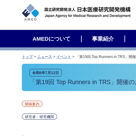
サ
イ
ト
内
検
AMEDについて
事業紹介
索
トップ
ニュース
イベント
「第19回 Top Runners in TRS
令和6年7月12日
「第19回 Top Runners in TRS」開
開催案内
研究者・研究機関