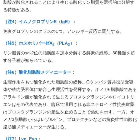
肪酸が酸化されることにより生じる酸化リン脂質を選択的に分解す
る特徴がある。
（注4）イムノグロブリンE（IgE）：
免疫グロブリンのクラスの1つ。アレルギー反応に関与する。
（注5）ホスホリパーゼA
（PLA
）：
2
2
リン脂質の
sn-2
位の脂肪酸を加水分解する酵素の総称。30種類を超
す分子種が知られている。
（注6）酸化脂肪酸メディエーター：
生理作用をもつ酸化された脂肪酸の総称。Gタンパク質共役型受容
体や核内受容体に結合し生理活性を発揮する。オメガ6脂肪酸である
アラキドン酸が酸化されて生じるプロスタグランジンやロイコトリ
エンはその代表であり、臨床で汎用される非ステロイド性抗炎症薬
はプロスタグランジンの産生を止めることで薬効を示す。一方、オ
メガ3脂肪酸からはレゾルビン、プロテクチンなどの抗炎症性の酸化
脂肪酸メディエーターが生じる。
（注7）Lyn, Fyn：