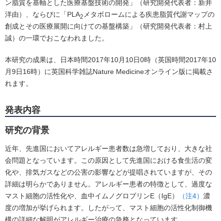
ン脂質を基軸とした医療基盤技術の開発」（研究開発代表者：新井
洋由）、ならびに「PLA
メタボロームによる疾患脂質代謝マップの
2
創成とその医療展開に向けての基盤構築」（研究開発代表者：村上
誠）の一環でおこなわれました。
本研究の成果は、日本時間2017年10月10日0時（英国時間2017年10
月9日16時）に英国科学雑誌Nature Medicineオンライン版に掲載さ
れます。
発表内容
研究の背景
近年、先進国においてアレルギー患者数は急増しており、大きな社
会問題となっています。この原因として先進国における食生活の変
化や、排気ガスなどの公害の影響などが提唱されていますが、その
詳細は明らかでありません。アレルギー患者の特徴として、過度な
マスト細胞の活性化や、血中イムノグロブリンE（IgE）
（注4）
濃
度の増加が挙げられます。したがって、マスト細胞の活性化制御機
構の詳細な解明がアレルギー治療の急務となっています。