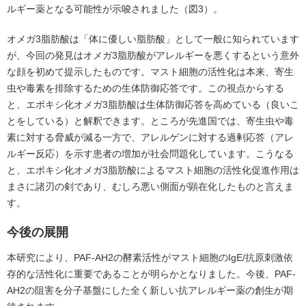
ルギー薬となる可能性が示唆されました（図3）。
オメガ3脂肪酸は「体に優しい脂肪酸」として一般に知られています
が、今回の発見はオメガ3脂肪酸がアレルギーを悪くするという意外
な顔を初めて提示したものです。マスト細胞の活性化は本来、寄生
虫や毒素を排除するための生体防御応答です。この視点からする
と、エポキシ化オメガ3脂肪酸は生体防御応答を高めている（良いこ
とをしている）と解釈できます。ところが先進国では、寄生虫や毒
素に対する脅威が減る一方で、アレルゲンに対する過剰応答（アレ
ルギー反応）を示す患者の増加が社会問題化しています。こうなる
と、エポキシ化オメガ3脂肪酸によるマスト細胞の活性化促進作用は
まさに諸刃の剣であり、むしろ悪い側面が顕在化したものと言えま
す。
今後の展開
本研究により、PAF-AH2の酵素活性がマスト細胞のIgE/抗原刺激依
存的な活性化に重要であることが明らかとなりました。今後、PAF-
AH2の阻害を分子基盤にした全く新しい抗アレルギー薬の創生が期