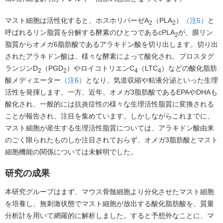
マスト細胞は活性化すると、ホスホリパーゼA
（PLA
）
（注5）
と
2
2
呼ばれるリン脂質を分解する酵素のひとつであるcPLA
が、膜リン
2
脂質からオメガ6脂肪酸であるアラキドン酸を切り出します。切り出
されたアラキドン酸は、様々な酵素によって酸化され、プロスタグ
ランジンD
（PGD
）やロイコトリエンC
（LTC
）などの酸化脂肪
2
2
4
4
酸メディエーター
（注6）
となり、気道収縮や粘液分泌といった生理
活性を発揮します。一方、近年、オメガ3脂肪酸であるEPAやDHAも
酸化され、一般的には抗炎症性の様々な生理活性脂質に変換される
ことが報告され、注目を集めています。しかしながらこれまでに、
マスト細胞が産生する生理活性脂質については、アラキドン酸由来
のごく限られたものしか注目されておらず、オメガ3脂肪酸とマスト
細胞機能の関係については未解明でした。
研究の成果
本研究グループはまず、マウス骨髄細胞より分化させたマスト細胞
を培養し、無刺激状態でマスト細胞が放出する酸化脂肪酸を、質量
分析計を用いて網羅的に解析しました。すると予想外なことに、マ