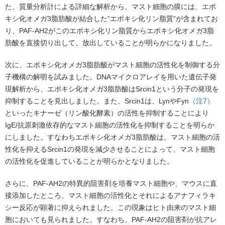
た、質量分析計による詳細な解析から、マスト細胞の膜には、エポ
キシ化オメガ3脂肪酸が結合した”エポキシ化リン脂質”が含まれてお
り、PAF-AH2がこのエポキシ化リン脂質からエポキシ化オメガ3脂
肪酸を直接切り出して、放出していることが明らかになりました。
次に、エポキシ化オメガ3脂肪酸がマスト細胞の活性化を制御する分
子機構の解明を試みました。DNAマイクロアレイを用いた遺伝子発
現解析から、エポキシ化オメガ3脂肪酸はSrcin1という分子の発現を
抑制することを見出しました。また、Srcin1は、LynやFyn
（注7）
といったキナーゼ（リン酸化酵素）の活性を抑制することにより
IgE/抗原刺激依存的なマスト細胞の活性化を抑制することを明らか
にしました。すなわちエポキシ化オメガ3脂肪酸は、マスト細胞の活
性化を抑えるSrcin1の発現を減少させることによって、マスト細胞
の活性化を促進していることが明らかとなりました。
さらに、PAF-AH2の特異的阻害剤を培養マスト細胞や、マウスに直
接添加したところ、マスト細胞の活性化とそれによるアナフィラキ
シー反応が顕著に抑えられました。この現象はヒト由来のマスト細
胞においても見られました。すなわち、PAF-AH2の阻害剤が抗アレ