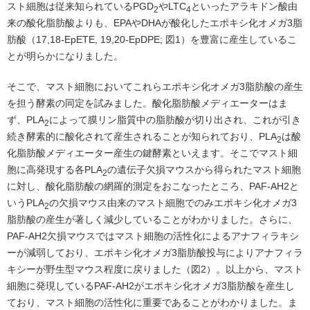
スト細胞は従来知られているPGD
やLTC
といったアラキドン酸由
2
4
来の酸化脂肪酸よりも、EPAやDHAが酸化したエポキシ化オメガ3脂
肪酸（17,18-EpETE, 19,20-EpDPE; 図1）を豊富に産生しているこ
とが明らかになりました。
そこで、マスト細胞においてこれらエポキシ化オメガ3脂肪酸の産生
を担う酵素の同定を試みました。酸化脂肪酸メディエーターはま
ず、PLA
によって膜リン脂質中の脂肪酸が切り出され、これが引き
2
続き酵素的に酸化されて産生されることが知られており、PLA
は酸
2
化脂肪酸メディエーター産生の鍵酵素といえます。そこでマスト細
胞に高発現する各PLA
の遺伝子欠損マウスから得られたマスト細胞
2
に対し、酸化脂肪酸の網羅的測定をおこなったところ、PAF-AH2と
いうPLA
の欠損マウス由来のマスト細胞でのみエポキシ化オメガ3
2
脂肪酸の産生が著しく減少していることがわかりました。さらに、
PAF-AH2欠損マウスではマスト細胞の活性化によるアナフィラキシ
ーが減弱しており、エポキシ化オメガ3脂肪酸投与によりアナフィラ
キシーが野生型マウス程度に戻りました（図2）。以上から、マスト
細胞に発現しているPAF-AH2がエポキシ化オメガ3脂肪酸を産生し
ており、マスト細胞の活性化に重要であることがわかりました。ま