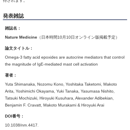
待されます。
発表雑誌
雑誌名：
Nature Medicine
（日本時間10月10日オンライン版掲載予定）
論文タイトル：
Omega-3 fatty acid epoxides are autocrine mediators that control
the magnitude of IgE-mediated mast cell activation
著者：
Yuta Shimanaka, Nozomu Kono, Yoshitaka Taketomi, Makoto
Arita, Yoshimichi Okayama, Yuki Tanaka, Yasumasa Nishito,
Tatsuki Mochizuki, Hiroyuki Kusuhara, Alexander Adibekian,
Benjamin F. Cravatt, Makoto Murakami & Hiroyuki Arai
DOI番号：
10.1038/nm.4417.