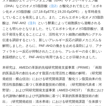
スト細胞がエイコサペンタエン酸（EPA）やドコサヘキサエン酸
（DHA）などのオメガ3脂肪酸
（注2）
が酸化されて生じた「エポキ
シ化オメガ3脂肪酸（17,18-EpETEと19,20-EpDPE）」を常時産生
していることを発見しました。また、これらエポキシ化オメガ3脂肪
酸は、PAF-AH2
（注3）
という酵素によって細胞膜から遊離される
ことも明らかとなりました。そしてエポキシ化オメガ3脂肪酸が、遺
伝子発現を変えることにより、活性化マスト細胞の細胞内シグナル
伝達を調節するという、新しいアレルギー反応の調節メカニズムを
解明しました。さらに、PAF-AH2の働きを止める薬剤により、アナ
フィラキシー反応が抑制されたことから、アレルギーの全く新しい
創薬標的として、PAF-AH2が有用であることが示唆されました。
本研究は、AMEDの革新的先端研究開発支援事業（PRIME）「画期
的医薬品等の創出をめざす脂質の生理活性と機能の解明」（研究開
発総括：横山信治）における研究開発課題「酸化リン脂質由来の生
理活性脂肪酸に基づく医療基盤技術の開発」（研究開発代表者：河
野望）、および同研究開発支援事業（AMED-CREST）「疾患におけ
る代謝物の解析および代謝制御に基づく革新的医療基盤技術の創
出」（研究開発総括：清水孝雄）における研究開発課題「生体膜リ