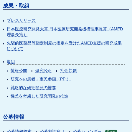
成果・取組
プレスリリース
日本医療研究開発大賞 日本医療研究開発機構理事長賞（AMED
理事長賞）
先駆的医薬品等指定制度の指定を受けたAMED支援の研究成果
について
取組
情報公開
研究公正
社会共創
研究への患者・市民参画（PPI）
戦略的な研究開発の推進
性差を考慮した研究開発の推進
公募情報
公募情報検索
公募相談窓口
公募カレンダー
Excel