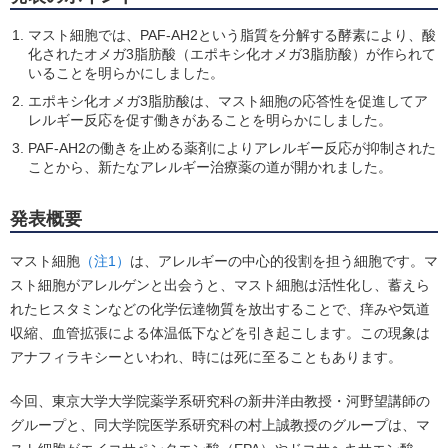
マスト細胞では、PAF-AH2という脂質を分解する酵素により、酸
化されたオメガ3脂肪酸（エポキシ化オメガ3脂肪酸）が作られて
いることを明らかにしました。
エポキシ化オメガ3脂肪酸は、マスト細胞の応答性を促進してア
レルギー反応を促す働きがあることを明らかにしました。
PAF-AH2の働きを止める薬剤によりアレルギー反応が抑制された
ことから、新たなアレルギー治療薬の道が開かれました。
発表概要
マスト細胞
（注1）
は、アレルギーの中心的役割を担う細胞です。マ
スト細胞がアレルゲンと出会うと、マスト細胞は活性化し、蓄えら
れたヒスタミンなどの化学伝達物質を放出することで、痒みや気道
収縮、血管拡張による体温低下などを引き起こします。この現象は
アナフィラキシーといわれ、時には死に至ることもあります。
今回、東京大学大学院薬学系研究科の新井洋由教授・河野望講師の
グループと、同大学院医学系研究科の村上誠教授のグループは、マ