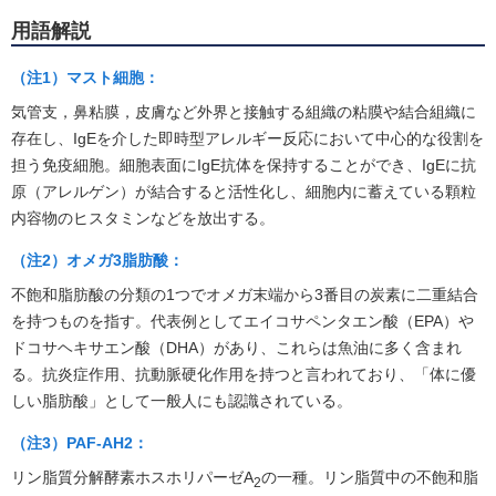
用語解説
（注1）マスト細胞：
気管支，鼻粘膜，皮膚など外界と接触する組織の粘膜や結合組織に
存在し、IgEを介した即時型アレルギー反応において中心的な役割を
担う免疫細胞。細胞表面にIgE抗体を保持することができ、IgEに抗
原（アレルゲン）が結合すると活性化し、細胞内に蓄えている顆粒
内容物のヒスタミンなどを放出する。
（注2）オメガ3脂肪酸：
不飽和脂肪酸の分類の1つでオメガ末端から3番目の炭素に二重結合
を持つものを指す。代表例としてエイコサペンタエン酸（EPA）や
ドコサヘキサエン酸（DHA）があり、これらは魚油に多く含まれ
る。抗炎症作用、抗動脈硬化作用を持つと言われており、「体に優
しい脂肪酸」として一般人にも認識されている。
（注3）PAF-AH2：
リン脂質分解酵素ホスホリパーゼA
の一種。リン脂質中の不飽和脂
2