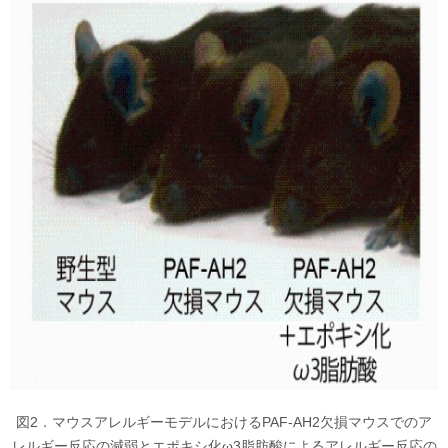
図2．マウスアレルギーモデルにおけるPAF-AH2欠損マウスでのア
レルギー反応の減弱とエポキシ化ω3脂肪酸によるアレルギー反応の