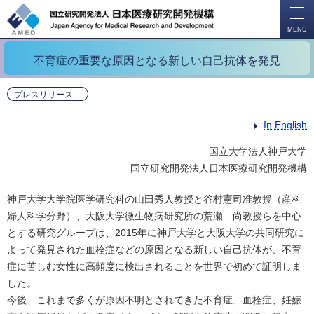
開
く
MENU
不育症の重要な原因となる新しい自己抗体を発見
プレスリリース
In English
国立大学法人神戸大学
国立研究開発法人日本医療研究開発機構
神戸大学大学院医学研究科の山田秀人教授と谷村憲司准教授（産科
婦人科学分野）、大阪大学微生物病研究所の荒瀬 尚教授らを中心
とする研究グループは、2015年に神戸大学と大阪大学の共同研究に
よって発見された血栓症などの原因となる新しい自己抗体が、不育
症に苦しむ女性に高頻度に検出されることを世界で初めて証明しま
した。
今後、これまで多くが原因不明とされてきた不育症、血栓症、妊娠