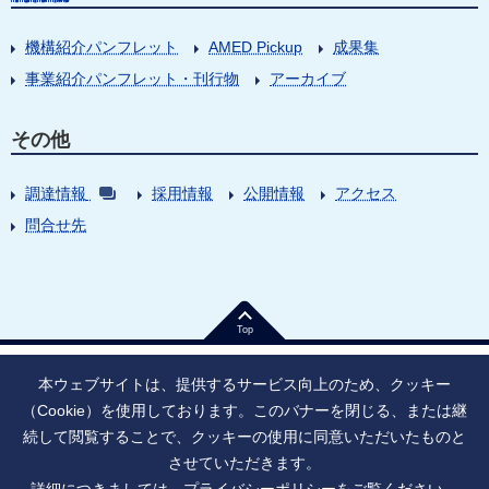
機構紹介パンフレット
AMED Pickup
成果集
事業紹介パンフレット・刊行物
アーカイブ
その他
調達情報
採用情報
公開情報
アクセス
問合せ先
Top
本ウェブサイトは、提供するサービス向上のため、クッキー
（Cookie）を使用しております。このバナーを閉じる、または継
続して閲覧することで、クッキーの使用に同意いただいたものと
法人番号：9010005023796
東京都千代田区大手町1丁目7番1号
させていただきます。
情報公開
寄附のお願い
ご利用上の注意