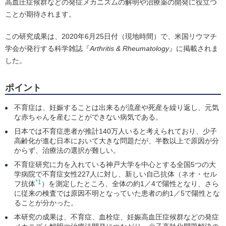
高血圧症候群などの発症メカニズムの解明や治療薬の開発に役立つ
ことが期待されます。
この研究成果は、2020年6月25日付（現地時間）で、米国リウマチ
学会が発行する科学雑誌『
Arthritis & Rheumatology
』に掲載されま
した。
ポイント
不育症は、妊娠することは出来るが流産や死産を繰り返し、元気
な赤ちゃんを産むことができない病気である。
日本では不育症患者が推計140万人いると考えられており、少子
高齢化が進む日本において大きな問題だが、半数以上で原因が分
からず、治療法の選択が難しい。
不育症研究に力を入れている神戸大学を中心とする全国5つの大
学病院で不育症女性227人に対し、新しい自己抗体（ネオ・セル
*1
フ抗体
）を測定したところ、全体の約1／4で陽性となり、さら
に従来の検査では原因不明となっていた患者の約1／5で陽性とな
ることが分かった。
本研究の成果は、不育症、血栓症、妊娠高血圧症候群などの発症