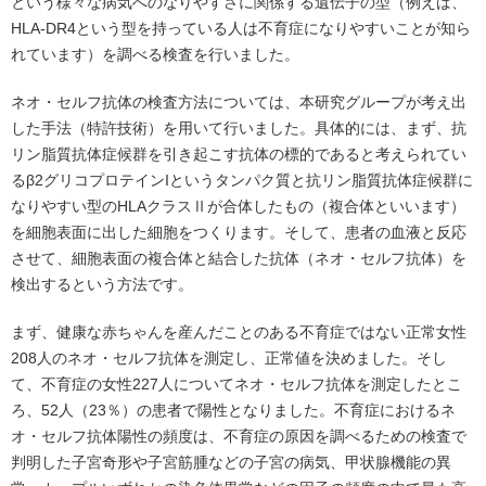
という様々な病気へのなりやすさに関係する遺伝子の型（例えば、
HLA-DR4という型を持っている人は不育症になりやすいことが知ら
れています）を調べる検査を行いました。
ネオ・セルフ抗体の検査方法については、本研究グループが考え出
した手法（特許技術）を用いて行いました。具体的には、まず、抗
リン脂質抗体症候群を引き起こす抗体の標的であると考えられてい
るβ2グリコプロテインIというタンパク質と抗リン脂質抗体症候群に
なりやすい型のHLAクラスⅡが合体したもの（複合体といいます）
を細胞表面に出した細胞をつくります。そして、患者の血液と反応
させて、細胞表面の複合体と結合した抗体（ネオ・セルフ抗体）を
検出するという方法です。
まず、健康な赤ちゃんを産んだことのある不育症ではない正常女性
208人のネオ・セルフ抗体を測定し、正常値を決めました。そし
て、不育症の女性227人についてネオ・セルフ抗体を測定したとこ
ろ、52人（23％）の患者で陽性となりました。不育症におけるネ
オ・セルフ抗体陽性の頻度は、不育症の原因を調べるための検査で
判明した子宮奇形や子宮筋腫などの子宮の病気、甲状腺機能の異