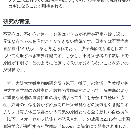
メカニズム解明や治療法開発につながり、少子高齢化問題解決の
カギになることが期待される。
研究の背景
不育症は、不妊症と違って妊娠はできるが流産や死産を繰り返し、
元気な赤ちゃんを産むことができない病気です。日本では不育症患
者が推計140万人いると考えられており、少子高齢化が進む日本に
おいて克服すべき重要課題です。しかし、不育症患者の半数以上で
原因が不明で、どのように治療して良いか分からないことが多いの
が現状です。
一方、大阪大学微生物病研究所（以下、微研）の荒瀬 尚教授と神
戸大学医学部の谷村憲司准教授の共同研究によって、脳梗塞のよう
に重要な臓器の血管に血の塊が詰まって生命を脅かす血栓症や流
産、妊婦の生命を脅かす妊娠高血圧症候群などの病気を引き起こす
抗リン脂質抗体症候群という病気の原因となる全く新しい自己抗体
（以下、ネオ・セルフ抗体）が発見され、この成果は2015年に米国
血液学会が発行する科学雑誌『
Blood
』に論文にて発表されました。