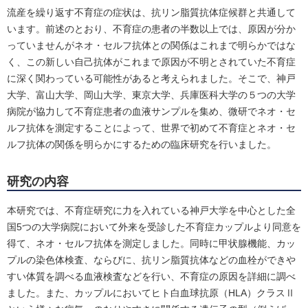
流産を繰り返す不育症の症状は、抗リン脂質抗体症候群と共通して
います。前述のとおり、不育症の患者の半数以上では、原因が分か
っていませんがネオ・セルフ抗体との関係はこれまで明らかではな
く、この新しい自己抗体がこれまで原因が不明とされていた不育症
に深く関わっている可能性があると考えられました。そこで、神戸
大学、富山大学、岡山大学、東京大学、兵庫医科大学の５つの大学
病院が協力して不育症患者の血液サンプルを集め、微研でネオ・セ
ルフ抗体を測定することによって、世界で初めて不育症とネオ・セ
ルフ抗体の関係を明らかにするための臨床研究を行いました。
研究の内容
本研究では、不育症研究に力を入れている神戸大学を中心とした全
国5つの大学病院において外来を受診した不育症カップルより同意を
得て、ネオ・セルフ抗体を測定しました。同時に甲状腺機能、カッ
プルの染色体検査、ならびに、抗リン脂質抗体などの血栓ができや
すい体質を調べる血液検査などを行い、不育症の原因を詳細に調べ
ました。また、カップルにおいてヒト白血球抗原（HLA）クラスⅡ