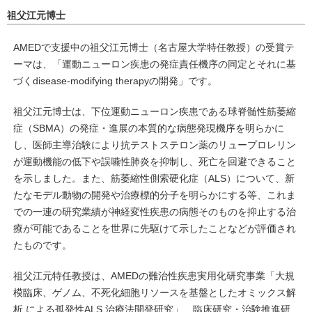
祖父江元博士
AMEDで支援中の祖父江元博士（名古屋大学特任教授）の受賞テ
ーマは、「運動ニューロン疾患の発症責任機序の同定とそれに基
づくdisease-modifying therapyの開発」です。
祖父江元博士は、下位運動ニューロン疾患である球脊髄性筋萎縮
症（SBMA）の発症・進展の本質的な病態発現機序を明らかに
し、医師主導治験により抗テストステロン薬のリュープロレリン
が運動機能の低下や誤嚥性肺炎を抑制し、死亡を回避できること
を示しました。また、筋萎縮性側索硬化症（ALS）について、新
たなモデル動物の開発や治療標的分子を明らかにする等、これま
での一連の研究業績が神経変性疾患の病態そのものを抑止する治
療が可能であることを世界に先駆けて示したことなどが評価され
たものです。
祖父江元特任教授は、AMEDの難治性疾患実用化研究事業「大規
模臨床、ゲノム、不死化細胞リソースを基盤としたオミックス解
析 による孤発性ALS 治療法開発研究」、臨床研究・治験推進研