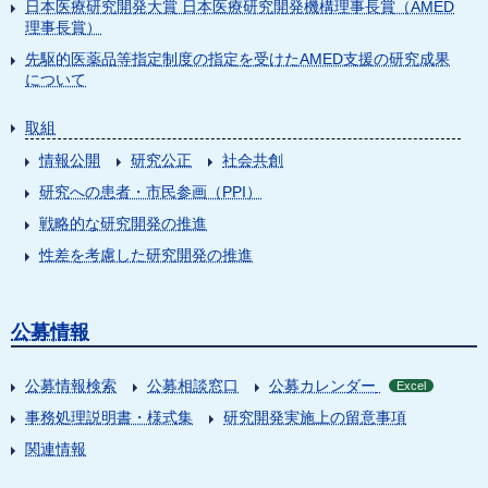
日本医療研究開発大賞 日本医療研究開発機構理事長賞（AMED
理事長賞）
先駆的医薬品等指定制度の指定を受けたAMED支援の研究成果
について
取組
情報公開
研究公正
社会共創
研究への患者・市民参画（PPI）
戦略的な研究開発の推進
性差を考慮した研究開発の推進
公募情報
公募情報検索
公募相談窓口
公募カレンダー
Excel
事務処理説明書・様式集
研究開発実施上の留意事項
関連情報