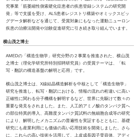
究事業「筋萎縮性側索硬化症患者の疾患登録システムの研究開
発」等で支援を受け、ALS患者レジストリ構築やオミックスビッ
グデータ解析などを通じて、受賞対象にもなった運動ニューロン
疾患の治療法開発や治験促進研究に引き続き取り組んでいます。
横山茂之博士
AMEDの「構造生物学」研究分野の２事業を推進された、横山茂
之博士（理化学研究所特別招聘研究員）の受賞テーマは、「転
写・翻訳の構造基盤の解明と応用」です。
横山茂之博士は、X線結晶構造解析を中核として「構造生物学」
研究を推進し、転写・翻訳における、情報の流れの桁違いに高い
正確性に関わる分子機構を解明するなど、世界に先駆けて数々の
重要な発見をされました。また、人工的アミノ酸のタンパク質へ
の部位特異的導入、高難度タンパク質試料の無細胞合成等の研究
により、解明したメカニズムの普遍性を実証するとともに、基礎
研究にも産業利用にも価値の高い応用技術を開発しました。さら
に、これらの高い技術を活用して、上皮成長因子受容体、アディ