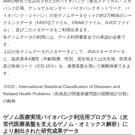
AMED研究で生み出された3大バイオバンク（東北メディカル・メガ
バンク計画、ナショナルセンター・バイオバンクネットワーク、バ
イオバンク・ジャパン）の全ゲノムデータセットの約2万検体のシー
クエンスデータ（FASTQファイル、CRAMファイル、GVCFファイ
ル）、及びこのメタデータをご利用出来ます。
全ゲノムデータの利用には、データ利用審査会での承認が必要で
す。
上記の全ゲノムデータのメタデータとして、JGAスキーマデータ
と、臨床基本4属性（年齢階層、性別、居住地または出生地、疾患名
及び疾病コード（ICD-10※）を、連携基盤を用いて横断検索できま
す。
※ICD：International Statistical Classification of Diseases and
Related Health Problems（疾病及び関連保健問題の国際統計分類）
の略称
ゲノム医療実現バイオバンク利活用プログラム（次
世代医療基盤を支えるゲノム・オミックス解析）に
より創出された研究成果データ