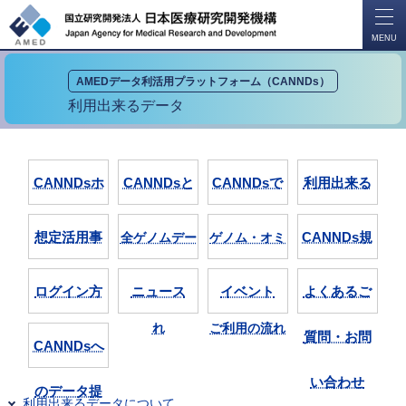
開
く
MENU
AMEDデータ利活用プラットフォーム（CANNDs）
利用出来るデータ
CANNDsホ
CANNDsと
CANNDsで
利用出来る
ーム
は
出来ること
データ
想定活用事
CANNDs規
全ゲノムデー
ゲノム・オミ
例
則類
タご利用の流
ックスデータ
ログイン方
ニュース
イベント
よくあるご
れ
ご利用の流れ
法
質問・お問
CANNDsへ
い合わせ
のデータ提
利用出来るデータについて