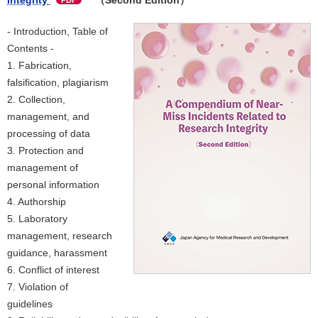
Integrity
（Second Edition）
PDF
- Introduction, Table of
Contents -
1. Fabrication,
falsification, plagiarism
2. Collection,
management, and
processing of data
3. Protection and
management of
personal information
4. Authorship
5. Laboratory
management, research
guidance, harassment
6. Conflict of interest
7. Violation of
guidelines