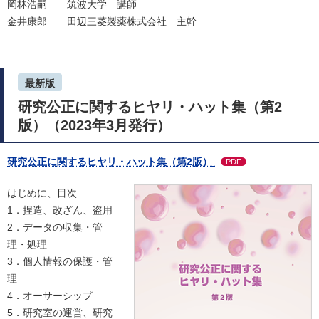
岡林浩嗣 筑波大学 講師
金井康郎 田辺三菱製薬株式会社 主幹
最新版
研究公正に関するヒヤリ・ハット集（第2
版）（2023年3月発行）
研究公正に関するヒヤリ・ハット集（第2版）
PDF
はじめに、目次
1．捏造、改ざん、盗用
2．データの収集・管
理・処理
3．個人情報の保護・管
理
4．オーサーシップ
5．研究室の運営、研究