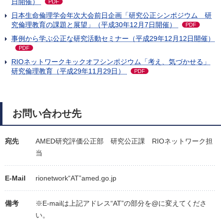
日開催）
PDF
日本生命倫理学会年次大会前日企画「研究公正シンポジウム 研
究倫理教育の課題と展望」（平成30年12月7日開催）
PDF
事例から学ぶ公正な研究活動セミナー（平成29年12月12日開催）
PDF
RIOネットワークキックオフシンポジウム「考え、気づかせる」
研究倫理教育（平成29年11月29日）
PDF
お問い合わせ先
宛先
AMED研究評価公正部 研究公正課
RIOネットワーク担
当
E-Mail
rionetwork“AT”amed.go.jp
備考
※E-mailは上記アドレス“AT”の部分を@に変えてくださ
い。