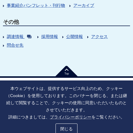
事業紹介パンフレット・刊行物
アーカイブ
その他
調達情報
採用情報
公開情報
アクセス
問合せ先
Top
本ウェブサイトは、提供するサービス向上のため、クッキー
（Cookie）を使用しております。このバナーを閉じる、または継
続して閲覧することで、クッキーの使用に同意いただいたものと
法人番号：9010005023796
東京都千代田区大手町1丁目7番1号
させていただきます。
情報公開
寄附のお願い
ご利用上の注意
詳細につきましては、
プライバシーポリシー
をご覧ください。
ソーシャル・ネットワーキング・サービス運用ポリシー
プライバシーポリシー
アクセシビリティ
サイトマップ
閉じる