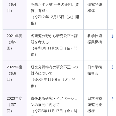
（第4
を果たす人材 ～その役割、資
研究開発
回）
質、育成～
機構
（令和２年12月15日（火）開
催）
2021年度
各研究分野から研究公正の課
科学技術
開
（第5
題を考える
振興機構
回）
（令和3年11月26日（金）開
催）
2022年度
研究分野特有の研究不正への
日本学術
開
（第6
対応について
振興会
回）
（令和4年12月6日（火）開
催）
2023年度
責任ある研究・イノベーショ
日本医療
開
（第7
ンの展開に向けて
研究開発
回）
（令和5年11月17日（金）開
機構