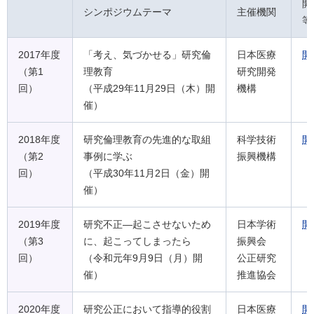
開
シンポジウムテーマ
主催機関
等
2017年度
「考え、気づかせる」研究倫
日本医療
開
（第1
理教育
研究開発
回）
（平成29年11月29日（木）開
機構
催）
2018年度
研究倫理教育の先進的な取組
科学技術
開
（第2
事例に学ぶ
振興機構
回）
（平成30年11月2日（金）開
催）
2019年度
研究不正―起こさせないため
日本学術
開
（第3
に、起こってしまったら
振興会
回）
（令和元年9月9日（月）開
公正研究
催）
推進協会
2020年度
研究公正において指導的役割
日本医療
開