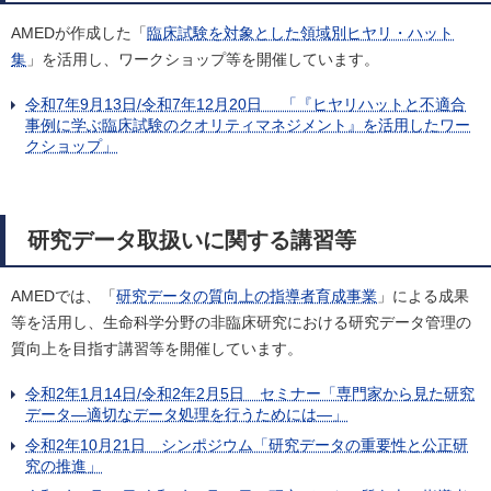
AMEDが作成した「
臨床試験を対象とした領域別ヒヤリ・ハット
集
」を活用し、ワークショップ等を開催しています。
令和7年9月13日/令和7年12月20日 「『ヒヤリハットと不適合
事例に学ぶ臨床試験のクオリティマネジメント』を活用したワー
クショップ」
研究データ取扱いに関する講習等
AMEDでは、「
研究データの質向上の指導者育成事業
」による成果
等を活用し、生命科学分野の非臨床研究における研究データ管理の
質向上を目指す講習等を開催しています。
令和2年1月14日/令和2年2月5日 セミナー「専門家から見た研究
データ―適切なデータ処理を行うためには―」
令和2年10月21日 シンポジウム「研究データの重要性と公正研
究の推進」