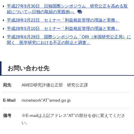
平成27年9月30日 日独国際シンポジウム 研究公正を高める取
組について―日独の取組の実践例―
平成28年3月22日 セミナー「利益相反管理の理論と実務」
平成28年5月10日 セミナー「利益相反管理の理論と実務」
平成28年6月28日 国際シンポジウム「ORI（米国研究公正局）に
聞く 医学研究における不正の防止と調査」
お問い合わせ先
宛先
AMED研究評価公正部 研究公正課
E-Mail
rionetwork“AT”amed.go.jp
備考
※E-mailは上記アドレス“AT”の部分を@に変えてくださ
い。