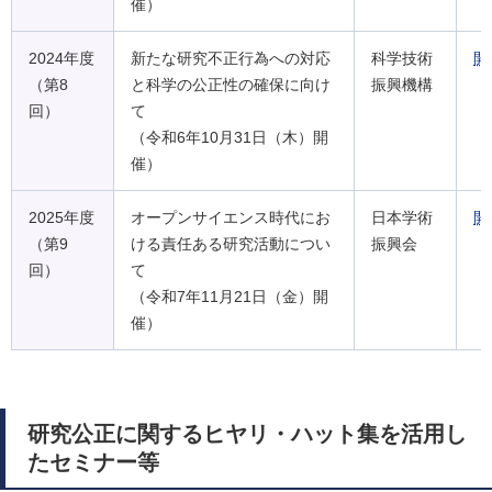
催）
2024年度
新たな研究不正行為への対応
科学技術
開
（第8
と科学の公正性の確保に向け
振興機構
回）
て
（令和6年10月31日（木）開
催）
2025年度
オープンサイエンス時代にお
日本学術
開
（第9
ける責任ある研究活動につい
振興会
回）
て
（令和7年11月21日（金）開
催）
研究公正に関するヒヤリ・ハット集を活用し
たセミナー等