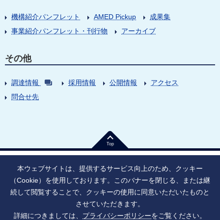
機構紹介パンフレット
AMED Pickup
成果集
事業紹介パンフレット・刊行物
アーカイブ
その他
調達情報
採用情報
公開情報
アクセス
問合せ先
Top
本ウェブサイトは、提供するサービス向上のため、クッキー
（Cookie）を使用しております。このバナーを閉じる、または継
続して閲覧することで、クッキーの使用に同意いただいたものと
法人番号：9010005023796
東京都千代田区大手町1丁目7番1号
させていただきます。
情報公開
寄附のお願い
ご利用上の注意
詳細につきましては、
プライバシーポリシー
をご覧ください。
ソーシャル・ネットワーキング・サービス運用ポリシー