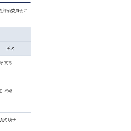
題評価委員会に
氏名
野 真弓
田 哲暢
須賀 暁子