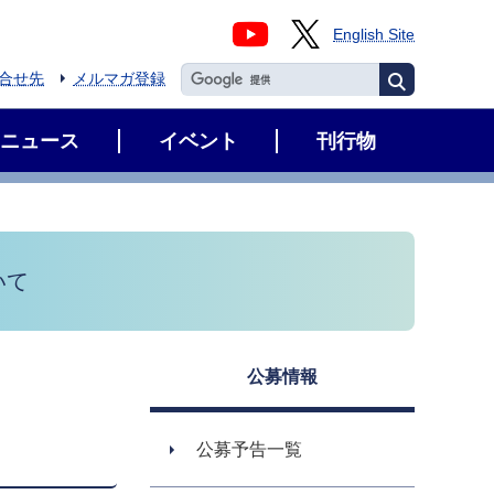
English Site
合せ先
メルマガ登録
ニュース
イベント
刊行物
いて
公募情報
公募予告一覧