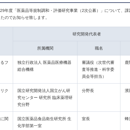
成29年度「医薬品等規制調和・評価研究事業（2次公募）」について、課
したのでお知らせ致します。
研究開発代表者
所属機関
職名
けるフ
独立行政法人 医薬品医療機器
審議役（次世代審
鹿
総合機構
査等推進・科学委
員会等担当）
トリク
国立研究開発法人国立がん研
分野長
濱
究センター 研究所 臨床薬理研
究分野
理に関
国立医薬品食品衛生研究所 生
室長
蜂
化学部第一室