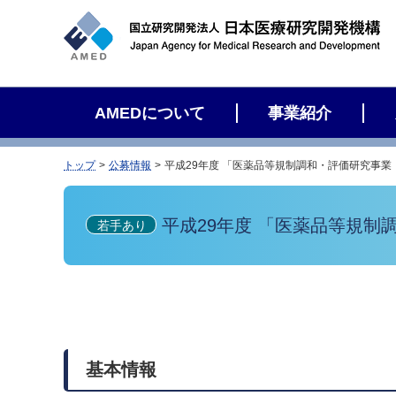
サ
イ
ト
内
検
AMEDについて
事業紹介
索
トップ
公募情報
平成29年度 「医薬品等規制調和・評価研究事業
平成29年度 「医薬品等規制
若手あり
基本情報