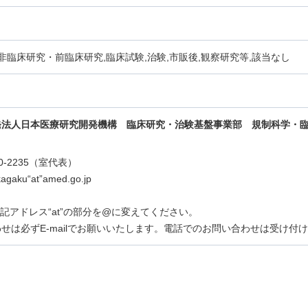
,非臨床研究・前臨床研究,臨床試験,治験,市販後,観察研究等,該当なし
発法人日本医療研究開発機構 臨床研究・治験基盤事業部 規制科学・
870-2235（室代表）
ikagaku“at”amed.go.jp
は上記アドレス“at”の部分を@に変えてください。
せは必ずE-mailでお願いいたします。電話でのお問い合わせは受け付