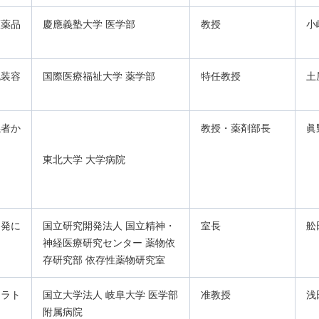
医薬品
慶應義塾大学 医学部
教授
小
包装容
国際医療福祉大学 薬学部
特任教授
土
係者か
教授・薬剤部長
眞
東北大学 大学病院
開発に
国立研究開発法人 国立精神・
室長
舩
神経医療研究センター 薬物依
存研究部 依存性薬物研究室
ュラト
国立大学法人 岐阜大学 医学部
准教授
浅
附属病院