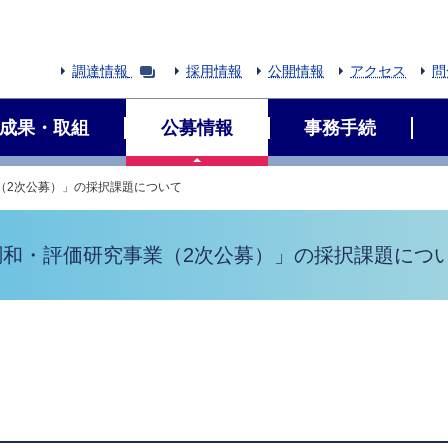
調達情報
採用情報
公開情報
アクセス
問
成果・取組
公募情報
事務手続
（2次公募）」の採択課題について
調和・評価研究事業（2次公募）」の採択課題につ