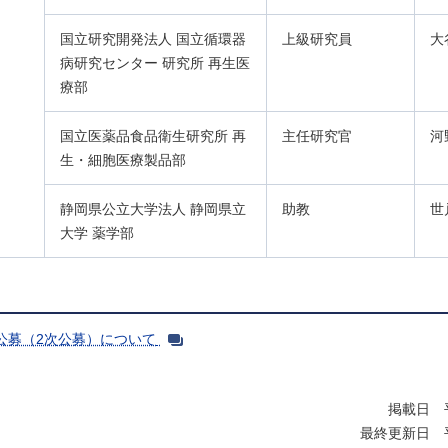
国立研究開発法人 国立循環器
上級研究員
大
病研究センター 研究所 再生医
療部
国立医薬品食品衛生研究所 再
主任研究官
河
生・細胞医療製品部
静岡県公立大学法人 静岡県立
助教
世
大学 薬学部
公募（2次公募）について
掲載日 平
最終更新日 平