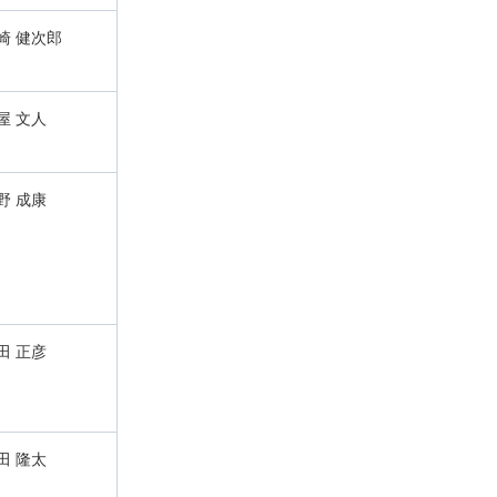
崎 健次郎
屋 文人
野 成康
田 正彦
田 隆太