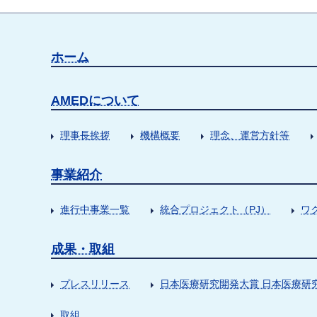
ホーム
AMEDについて
理事長挨拶
機構概要
理念、運営方針等
事業紹介
進行中事業一覧
統合プロジェクト（PJ）
ワ
成果・取組
プレスリリース
日本医療研究開発大賞 日本医療研
取組