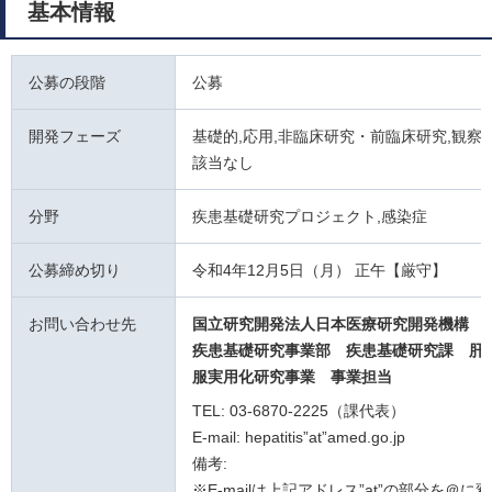
基本情報
公募の段階
公募
開発フェーズ
基礎的,応用,非臨床研究・前臨床研究,観察研
該当なし
分野
疾患基礎研究プロジェクト,感染症
公募締め切り
令和4年12月5日（月） 正午【厳守】
お問い合わせ先
国立研究開発法人日本医療研究開発機構
疾患基礎研究事業部 疾患基礎研究課
肝
服実用化研究事業
事業担当
TEL: 03-6870-2225（課代表）
E-mail: hepatitis”at”amed.go.jp
備考:
※E-mailは上記アドレス”at”の部分を＠に