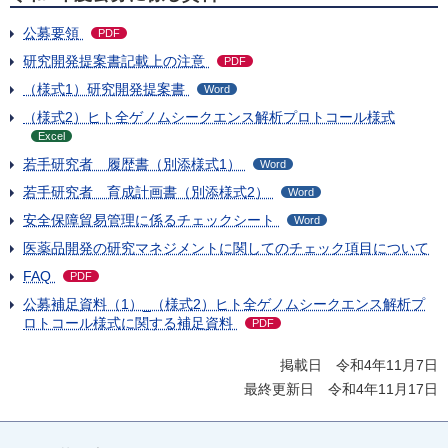
公募要領
PDF
研究開発提案書記載上の注意
PDF
（様式1）研究開発提案書
Word
（様式2）ヒト全ゲノムシークエンス解析プロトコール様式
Excel
若手研究者 履歴書（別添様式1）
Word
若手研究者 育成計画書（別添様式2）
Word
安全保障貿易管理に係るチェックシート
Word
医薬品開発の研究マネジメントに関してのチェック項目について
FAQ
PDF
公募補足資料（1）_（様式2）ヒト全ゲノムシークエンス解析プ
ロトコール様式に関する補足資料
PDF
掲載日 令和4年11月7日
最終更新日 令和4年11月17日