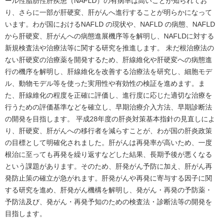
ール性脂肪性肝疾患（NAFLD）の有病率は高いことが知られてお
り、さらに一部が肝硬変、肝がんへ進行することが明らかになって
います。わが国におけるNAFLD の現状や、NAFLD の病態、NAFLD
から肝硬変、肝がんへの病態進展機序等を解明し、NAFLDに対する
新規検査法や治療法等に関する研究を推進します。 未だ根治療法の
ない肝硬変の治療薬を開発するため、肝線維化や肝硬変への病態進
行の機序を解明し、肝線維化を改善する治療法を研究し、細胞モデ
ル、動物モデル等を使った実用性や有効性の検証を進めます。ま
た、肝線維化の程度を正確に評価し、進行度に応じた適切な治療を
行うための評価基準などを確立し、早期治療介入方法、早期診断法
の開発を目指します。 平成28年度の肝炎対策基本指針の見直しによ
り、肝硬変、肝がんへの移行者を減らすことが、わが国の肝炎政策
の目標として明確化されました。肝がんは再発率が高いため、一度
根治に至っても再発を繰り返すなどした結果、長期予後が悪くなる
という課題があります。そのため、肝発がん予防に加え、肝がん再
発防止策の確立が急がれます。肝発がんや再発に寄与する因子に関
する研究を進め、肝発がん機構を解明し、発がん・再発の予防薬・
予防法及び、発がん・再発予知のための検査法・診断法等の開発を
目指します。