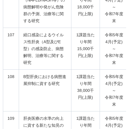
（NAFLD/NASH等）の
り年間
4月(予定)
病態解明や発がん危険
18,000千
～
群の予測、治療等に関
円(上限)
令和7年度
する研究
末
107
経口感染によるウイル
1課題当た
令和5年度
ス性肝炎（A型及びE
り年間
4月(予定)
型）の感染防止、病態
15,000千
～
解明、治療等に関する
円(上限)
令和7年度
研究
末
108
B型肝炎における病態進
1課題当た
令和5年度
展抑制に資する研究
り年間
4月(予定)
38,000千
～
円(上限)
令和7年度
末
109
肝炎医療の水準の向上
1課題当た
令和5年度
に資する新たな知見の
り年間
4月(予定)