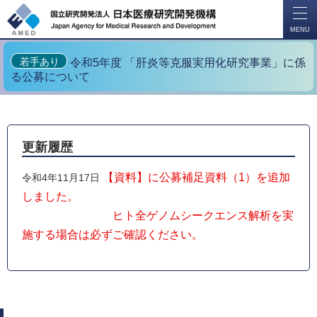
開
く
MENU
若手あり
令和5年度 「肝炎等克服実用化研究事業」に係
る公募について
更新履歴
【資料】に公募補足資料（1）を追加
令和4年11月17日
しました。
ヒト全ゲノムシークエンス解析を実
施する場合は必ずご確認ください。