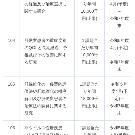
の経過及び治療選択に
り年間
4月(予定)
関する研究
10,000千
～
円(上限)
令和7年度
末
104
肝硬変患者の重症度別
１課題当
令和5年度
のQOLと長期経過、予
たり年間
4月(予定)
後及びその改善に関す
10,000千
～
る研究
円(上限)
令和7年度
末
105
肝線維化の非侵襲的評
1課題当た
令和５年
価法や肝線維化の機序
り年間
度4月(予
解明及び肝硬変患者の
18,000千
定)～
治療法の開発に関する
円(上限)
令和7年度
研究
末
106
非ウイルス性肝疾患
1課題当た
令和5年度