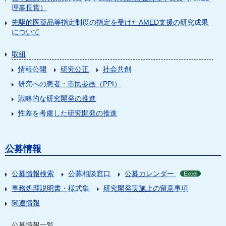
理事長賞）
先駆的医薬品等指定制度の指定を受けたAMED支援の研究成果
について
取組
情報公開
研究公正
社会共創
研究への患者・市民参画（PPI）
戦略的な研究開発の推進
性差を考慮した研究開発の推進
公募情報
公募情報検索
公募相談窓口
公募カレンダー
Excel
事務処理説明書・様式集
研究開発実施上の留意事項
関連情報
公募情報一覧