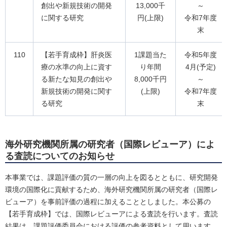
創出や新規技術の開発
13,000千
～
に関する研究
円(上限)
令和7年度
末
110
【若手育成枠】肝炎医
1課題当た
令和5年度
療の水準の向上に資す
り年間
4月(予定)
る新たな知見の創出や
8,000千円
～
新規技術の開発に関す
(上限)
令和7年度
る研究
末
海外研究機関所属の研究者（国際レビューア）によ
る査読についてのお知らせ
本事業では、課題評価の質の一層の向上を図るとともに、研究開発
環境の国際化に貢献するため、海外研究機関所属の研究者（国際レ
ビューア）を事前評価の過程に加えることとしました。本公募の
【若手育成枠】では、国際レビューアによる査読を行います。査読
結果は、課題評価委員会における評価の参考資料として用います。