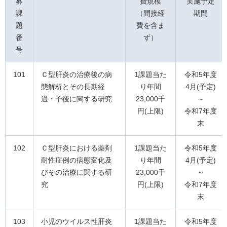
募
費規模
実施予定
課
（間接経
期間
題
費を含ま
番
ず）
号
101
Ｃ型肝炎の治療後の病
1課題当た
令和5年度
態解析とその長期経
り年間
4月(予定)
過・予後に関する研究
23,000千
～
円(上限)
令和7年度
末
102
Ｃ型肝炎における薬剤
1課題当た
令和5年度
耐性症例の病態変化及
り年間
4月(予定)
びその治療に関する研
23,000千
～
究
円(上限)
令和7年度
末
103
小児のウイルス性肝炎
1課題当た
令和5年度