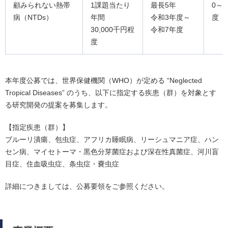
顧みられない熱帯
1課題当たり
最長5年
0～
病（NTDs）
年間
令和3年度～
度
30,000千円程
令和7年度
度
本年度公募では、世界保健機関（WHO）が定める “Neglected
Tropical Diseases” のうち、以下に指定する疾患（群）を対象とす
る研究開発の提案を募集します。
【指定疾患（群）】
ブルーリ潰瘍、包虫症、アフリカ睡眠病、リーシュマニア症、ハン
セン病、マイセトーマ・黒色分芽菌症および深在性真菌症、河川盲
目症、住血吸虫症、条虫症・嚢虫症
詳細につきましては、公募要領をご参照ください。