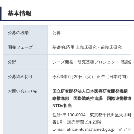
基本情報
公募の段階
公募
開発フェーズ
基礎的,応用,非臨床研究・前臨床研究
分野
シーズ開発・研究基盤プロジェクト,感染症
公募締め切り
令和3年7月20日（火） 正午（日本時間）
お問い合わせ先
国立研究開発法人日本医療研究開発機構 
略推進部 国際戦略推進課 国際連携推進
NTDs担当
住所: 〒100-0004 東京都千代田区大手町
番1号 読売新聞ビル23階
E-mail: africa-ntds“at”amed.go.jp ※ア