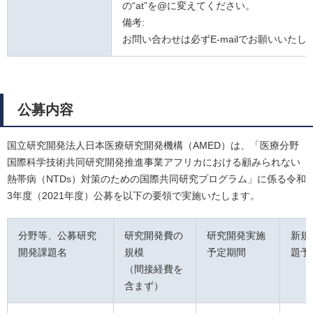
の“at”を@に変えてください。
備考:
お問い合わせは必ずE-mailでお願いいたし
公募内容
国立研究開発法人日本医療研究開発機構（AMED）は、「医療分野
国際科学技術共同研究開発推進事業アフリカにおける顧みられない
熱帯病（NTDs）対策のための国際共同研究プログラム」に係る令和
3年度（2021年度）公募を以下の要領で実施いたします。
分野等、公募研究
研究開発費の
研究開発実施
新規
開発課題名
規模
予定期間
題予
（間接経費を
含まず）