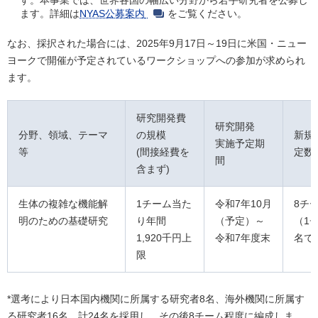
す。本事業では、世界各国の幅広い分野から若手研究者を公募し
ます。詳細は
NYAS公募案内
をご覧ください。
なお、採択された場合には、2025年9月17日～19日に米国・ニュー
ヨークで開催が予定されているワークショップへの参加が求められ
ます。
研究開発費
研究開発
分野、領域、テーマ
の規模
新規
実施予定期
等
(間接経費を
定数
間
含まず)
生体の複雑な機能解
1チーム当た
令和7年10月
8チ
明のための基礎研究
り年間
（予定）～
（1
1,920千円上
令和7年度末
名で
限
*選考により日本国内機関に所属する研究者8名、海外機関に所属す
る研究者16名、計24名を採用し、その後8チーム程度に編成しま