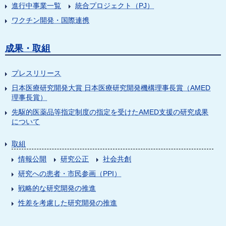
進行中事業一覧
統合プロジェクト（PJ）
ワクチン開発・国際連携
成果・取組
プレスリリース
日本医療研究開発大賞 日本医療研究開発機構理事長賞（AMED
理事長賞）
先駆的医薬品等指定制度の指定を受けたAMED支援の研究成果
について
取組
情報公開
研究公正
社会共創
研究への患者・市民参画（PPI）
戦略的な研究開発の推進
性差を考慮した研究開発の推進