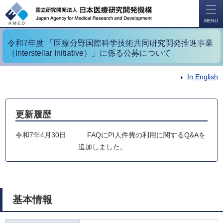
開
く
MENU
令和7年度 「医療分野国際科学技術共同研究開発推進事業
（Interstellar Initiative）」に係る公募について
In English
更新履歴
令和7年4月30日
FAQにPI人件費の利用に関するQ&Aを
追加しました。
基本情報