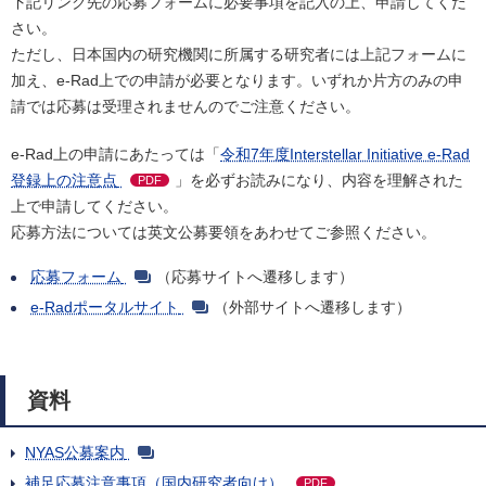
下記リンク先の応募フォームに必要事項を記入の上、申請してくだ
さい。
ただし、日本国内の研究機関に所属する研究者には上記フォームに
加え、e-Rad上での申請が必要となります。いずれか片方のみの申
請では応募は受理されませんのでご注意ください。
e-Rad上の申請にあたっては「
令和7年度Interstellar Initiative e-Rad
登録上の注意点
」を必ずお読みになり、内容を理解された
PDF
上で申請してください。
応募方法については英文公募要領をあわせてご参照ください。
応募フォーム
（応募サイトへ遷移します）
e-Radポータルサイト
（外部サイトへ遷移します）
資料
NYAS公募案内
補足応募注意事項（国内研究者向け）
PDF