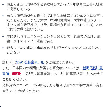
博士号または同等の学位を取得してから 10 年以内に活発な研究
に従事している
自らに研究助成金を獲得して2 年以上研究プロジェクトに従事し
たことがある、または大学、民間研究機関、大学医療センター、
または国立研究所で、終身在職権付き教員（tenure-track）また
は同等の職に就いている
専門的なコミュニケーションを目的として、英語での会話、議
論、ライティングに堪能である
過去にInterstellar Initiative の活動/ワークショップに参加したこ
とがない
詳しくは
NYAS公募案内
をご確認ください。
また、日本国内の機関に所属する研究者については、
補足応募注意
事項
「第3章．応募要項」の「3.1 応募資格者」もあわせて
PDF
ご参照ください。
応募資格について、ご不明点がある場合は基本情報欄のお問い合わ
せ先までご連絡ください。