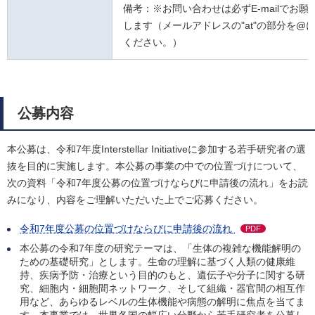
備考：※お問い合わせは必ずE-mailでお願
します（メールアドレスの"at"の部分を@
ください。）
公募内容
本公募は、令和7年度Interstellar Initiativeに参加する若手研究者の選
抜を目的に実施します。本公募の事業の中での位置づけについて、
次の資料「令和7年度公募の位置づけならびに申請後の流れ」をお読
みになり、内容をご理解いただいた上でご応募ください。
令和7年度公募の位置づけならびに申請後の流れ
PDF
本公募の令和7年度の研究テーマは、「生体の複雑な機能解明の
ための基礎研究」とします。生命の理解に基づく人類の健康維
持、疾病予防・治療という目的のもと、遺伝子や分子に関する研
究、細胞内・細胞間ネットワーク、そして組織・器官間の相互作
用など、あらゆるレベルの生体機能や病態の解明に焦点を当てま