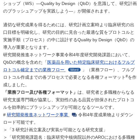
ショップ（WS）―Quality by Design（QbD）を意識して、研究計画
のブラッシュアップを実践しよう―」が開催されます。
適切な研究成果を得るためには、研究計画立案時より臨床研究の出
口目標を明確化し、研究の目的に見合った最適な質をプロトコルと
実施手順（プロセス）の中に設計するQuality by Design（QbD）の
導入が重要となります。
研究開発推進ネットワーク事業令和4年度研究開発課題において、
QbDの概念を含めた「
医薬品を用いた特定臨床研究におけるフルプ
ロトコル確定までの業務フロー
」（業務フロー）、フルプ
Word
#
ロトコル作成までの各プロセスで必要となる各種フォーマット
を作
成しました。
「業務フロー及び各種フォーマット」
は、研究者と多職種からなる
研究支援専門職が協業し、実効性のある品質が担保されたプロトコ
ルを効率的にブラッシュアップが可能となるツールです。
#
研究開発推進ネットワーク事業
令和4年度成果物よりダウン
ロード可能です。
＞「3 研究計画立案及び実装が可能となる研究支援」
＞「研究開発課題名：臨床研究中核病院以外のAROにおける多職種