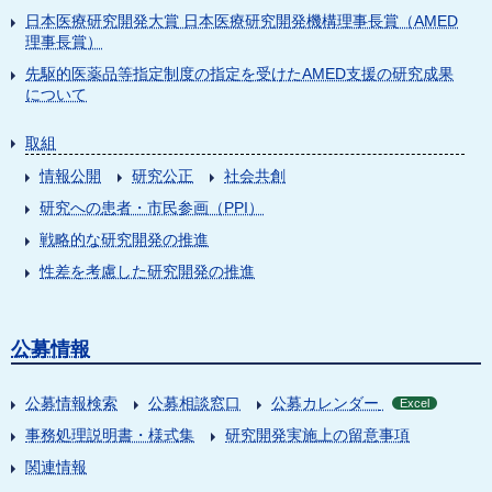
日本医療研究開発大賞 日本医療研究開発機構理事長賞（AMED
理事長賞）
先駆的医薬品等指定制度の指定を受けたAMED支援の研究成果
について
取組
情報公開
研究公正
社会共創
研究への患者・市民参画（PPI）
戦略的な研究開発の推進
性差を考慮した研究開発の推進
公募情報
公募情報検索
公募相談窓口
公募カレンダー
Excel
事務処理説明書・様式集
研究開発実施上の留意事項
関連情報