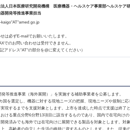
発法人日本医療研究開発機構 医療機器・ヘルスケア事業部ヘルスケア
機器開発等推進事業担当
t-kaigo"AT"amed.go.jp
せは必ずE-mailでお願いいたします。
AXでのお問い合わせは受付できません。
lは上記アドレス"AT"の部分を@に変えてください）
器開発等推進事業（海外展開）」を実施する補助事業者を公募します。
カ国を選定し、機器に対する現地ニーズの把握、現地ニーズや規制に応
を実現するまでを支援対象とします。上市を達成した時点で支援は終了
おける重点分野6分野13項目に該当するものであり、国内で在宅向けの
て開発済みでも海外では在宅向けに展開できる製品を対象とします。対
向上、高齢者の自立した生活の維持に資するものとします。また、従来