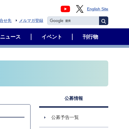
English Site
合せ先
メルマガ登録
ニュース
イベント
刊行物
公募情報
公募予告一覧