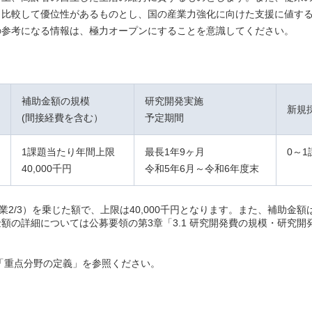
と比較して優位性があるものとし、国の産業力強化に向けた支援に値す
の参考になる情報は、極力オープンにすることを意識してください。
補助金額の規模
研究開発実施
新規
(間接経費を含む）
予定期間
1課題当たり年間上限
最長1年9ヶ月
0～
40,000千円
令和5年6月～令和6年度末
業2/3）を乗じた額で、上限は40,000千円となります。また、補助金
額の詳細については公募要領の第3章「3.1 研究開発費の規模・研究開
「重点分野の定義」を参照ください。