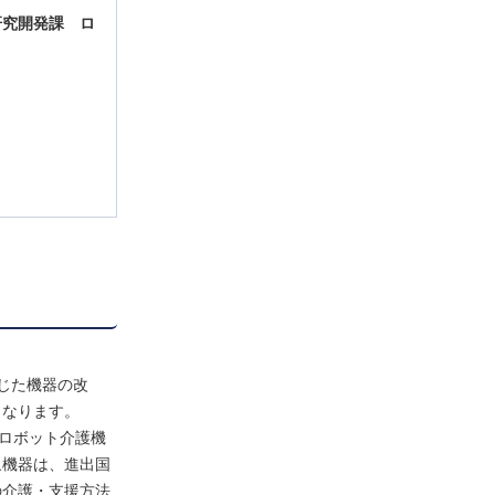
研究開発課
ロ
じた機器の改
となります。
ロボット介護機
象機器は、進出国
の介護・支援方法