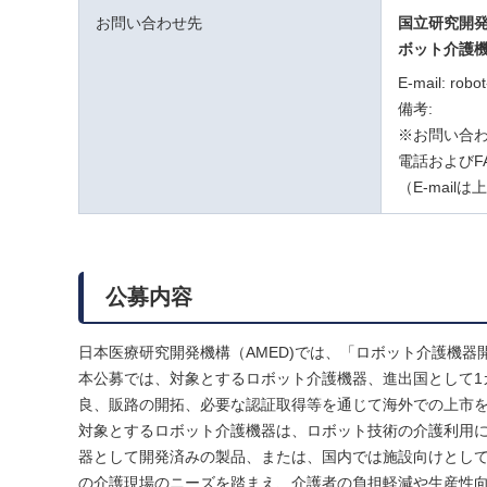
お問い合わせ先
国立研究開
ボット介護
E-mail: robo
備考:
※お問い合わ
電話およびF
（E-mai
公募内容
日本医療研究開発機構（AMED)では、「ロボット介護機
本公募では、対象とするロボット介護機器、進出国として1
良、販路の開拓、必要な認証取得等を通じて海外での上市
対象とするロボット介護機器は、ロボット技術の介護利用に
器として開発済みの製品、または、国内では施設向けとし
の介護現場のニーズを踏まえ、介護者の負担軽減や生産性