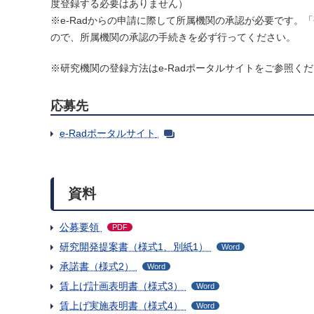
度登録する必要はありません）
※e-Radからの申請に際して所属機関の承認が必要です。
ので、所属機関の承認の手続きを必ず行ってください。
※研究機関の登録方法はe-Radポータルサイトをご参照く
応募先
e-Radポータルサイト
資料
公募要領
PDF
研究開発提案書（様式1、別紙1）
Word
承諾書（様式2）
Word
賃上げ計画表明書（様式3）
Word
賃上げ実施表明書（様式4）
Word