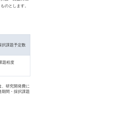
るものとします。
採択課題予定数
1課題程度
額は、研究開発費に
発期間・採択課題