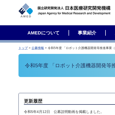
サ
イ
ト
内
検
AMEDについて
事業紹介
索
トップ
公募情報
令和5年度 「ロボット介護機器開発等推進事業
令和5年度 「ロボット介護機器開発等
更新履歴
令和5年4月12日 公募説明動画を掲載しました。