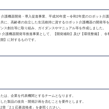
ット介護機器開発・導入促進事業、平成30年度～令和2年度のロボット介
と共に、高齢者の自立した生活維持に資するロボット介護機器の開発等
デンス創出等に取り組み、ガイダンスやマニュアル等を作成しました。
ット介護機器開発等推進事業として、【開発補助】及び【環境整備】、令
展開】に対するものです。
または、企業を代表機関とするチームとなります。
応した製品の改良・開発計画を含むことを要件とします。
章「2.1 応募資格者」を参照ください。