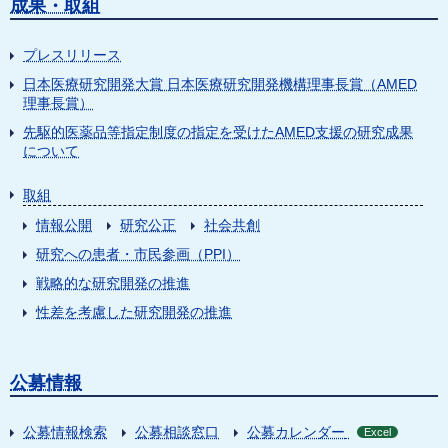
成果・取組
プレスリリース
日本医療研究開発大賞 日本医療研究開発機構理事長賞（AMED
理事長賞）
先駆的医薬品等指定制度の指定を受けたAMED支援の研究成果
について
取組
情報公開
研究公正
社会共創
研究への患者・市民参画（PPI）
戦略的な研究開発の推進
性差を考慮した研究開発の推進
公募情報
公募情報検索
公募相談窓口
公募カレンダー
Excel