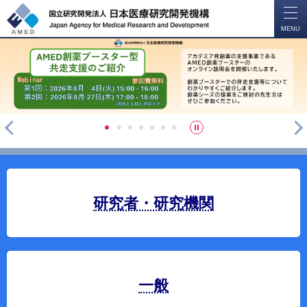
開
く
MENU
戻
次
一
1
2
3
4
5
6
7
る
へ
時
停
止
研究者・研究機関
一般