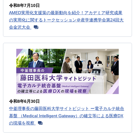
令和8年7月10日
AMED実用化支援策の最新動向を紹介！アカデミア研究成果
の実用化に関するトークセッション＠産学連携学会第24回大
会金沢大会
令和8年6月30日
中釜理事長の藤田医科大学サイトビジット ー電子カルテ統合
基盤 （Medical Intelligent Gateway）の確立等による医療DX
の現場を視察