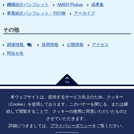
機構紹介パンフレット
AMED Pickup
成果集
事業紹介パンフレット・刊行物
アーカイブ
その他
調達情報
採用情報
公開情報
アクセス
問合せ先
Top
本ウェブサイトは、提供するサービス向上のため、クッキー
（Cookie）を使用しております。このバナーを閉じる、または継
続して閲覧することで、クッキーの使用に同意いただいたものと
法人番号：9010005023796
東京都千代田区大手町1丁目7番1号
させていただきます。
情報公開
寄附のお願い
ご利用上の注意
詳細につきましては、
プライバシーポリシー
をご覧ください。
ソーシャル・ネットワーキング・サービス運用ポリシー
プライバシーポリシー
アクセシビリティ
サイトマップ